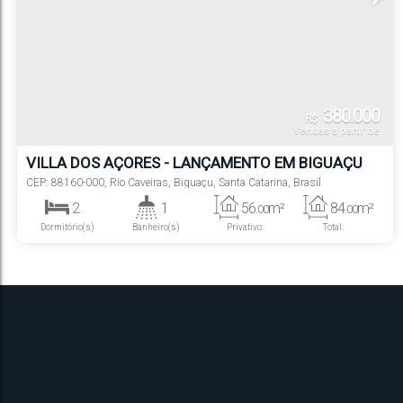
380.000
R$
Vendas a partir de
VILLA DOS AÇORES - LANÇAMENTO EM BIGUAÇU
CEP: 88160-000
,
Rio Caveiras
,
Biguaçu
,
Santa Catarina
,
Brasil
2
1
56
m²
84
m²
.00
.00
Dormitório(s)
Banheiro(s)
Privativo:
Total:
1
Vaga(s)