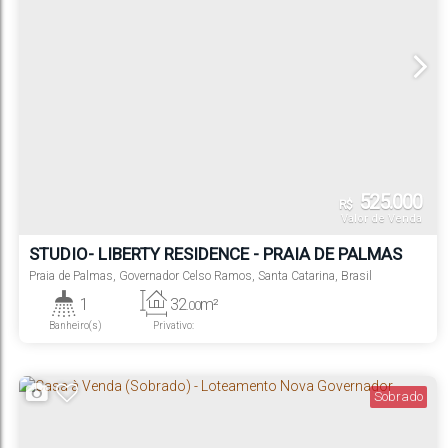
525.000
R$
Valor de Venda
STUDIO- LIBERTY RESIDENCE - PRAIA DE PALMAS
Praia de Palmas
,
Governador Celso Ramos
,
Santa Catarina
,
Brasil
1
32
m²
.00
Banheiro(s)
Privativo:
Sobrado