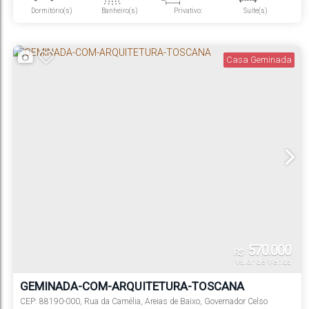
Dormitório(s)
Banheiro(s)
Privativo:
Suíte(s)
3
Vaga(s)
Casa Geminada
570.000
R$
Valor de Venda
GEMINADA-COM-ARQUITETURA-TOSCANA
CEP: 88190-000
,
Rua da Camélia
,
Areias de Baixo
,
Governador Celso