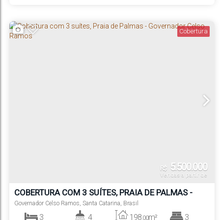
4
4
525
m²
.00
Suíte(s)
Vaga(s)
Terreno:
Cobertura
5.500.000
R$
Vendas a partir de
COBERTURA COM 3 SUÍTES, PRAIA DE PALMAS -
GOVERNADOR CELSO RAMOS
Governador Celso Ramos
,
Santa Catarina
,
Brasil
3
4
198
m²
3
.00