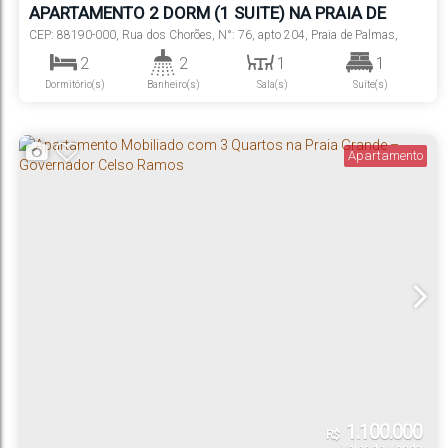
APARTAMENTO 2 DORM (1 SUITE) NA PRAIA DE
PALMAS
CEP: 88190-000
,
Rua dos Chorões
,
N°:
76
,
apto 204
,
Praia de Palmas
,
Governador Celso Ramos
,
Santa Catarina
,
Brasil
2
2
1
1
Dormitório(s)
Banheiro(s)
Sala(s)
Suíte(s)
87
m²
1
450m
65
m²
.00
.00
Total:
Vaga(s)
Distância do Mar
Útil:
Apartamento
1.100.000
R$