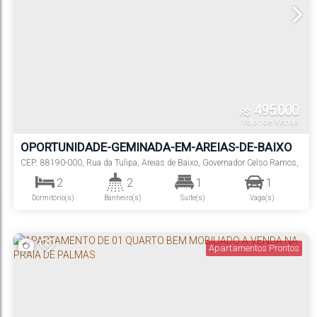
495.000
R$
Valor de Venda
OPORTUNIDADE-GEMINADA-EM-AREIAS-DE-BAIXO
CEP: 88190-000
,
Rua da Tulipa
,
Areias de Baixo
,
Governador Celso Ramos
,
Santa Catarina
,
Brasil
2
2
1
1
Dormitório(s)
Banheiro(s)
Suíte(s)
Vaga(s)
Apartamentos Prontos