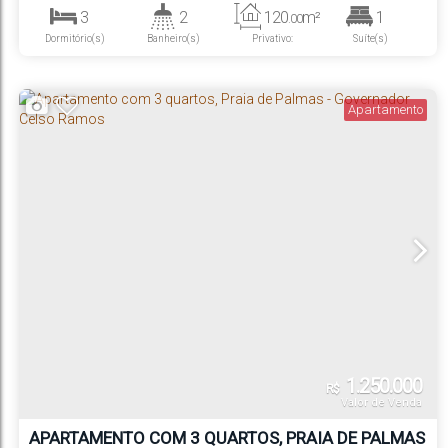
Ramos
,
Santa Catarina
,
Brasil
3
2
120
m²
1
.00
Dormitório(s)
Banheiro(s)
Privativo:
Suíte(s)
1
Vaga(s)
Apartamento
1.250.000
R$
Valor de Venda
APARTAMENTO COM 3 QUARTOS, PRAIA DE PALMAS