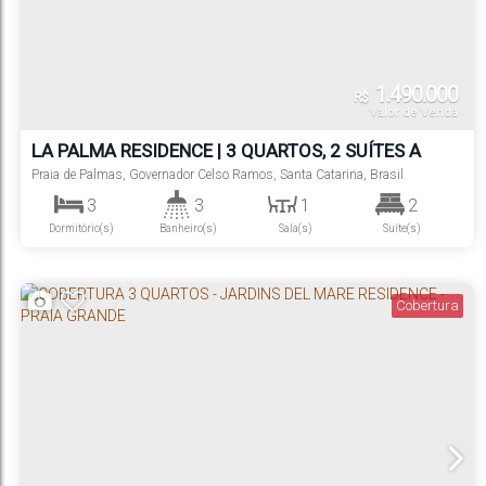
1.490.000
R$
Valor de Venda
LA PALMA RESIDENCE | 3 QUARTOS, 2 SUÍTES A
300M DO MAR
Praia de Palmas
,
Governador Celso Ramos
,
Santa Catarina
,
Brasil
3
3
1
2
Dormitório(s)
Banheiro(s)
Sala(s)
Suíte(s)
2
300m
Vaga(s)
Distância do Mar
Cobertura