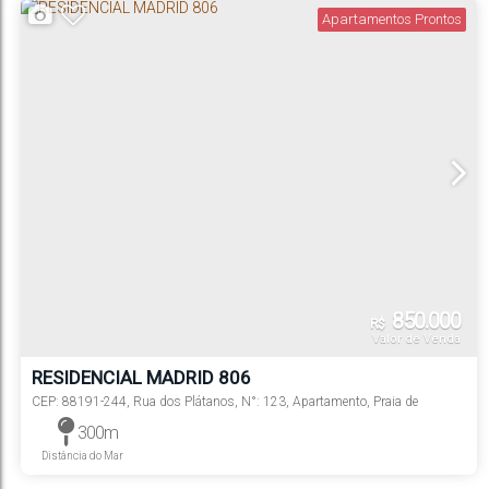
Apartamentos Prontos
850.000
R$
Valor de Venda
RESIDENCIAL MADRID 806
CEP: 88191-244
,
Rua dos Plátanos
,
N°:
123
,
Apartamento
,
Praia de
Palmas
,
Governador Celso Ramos
,
Santa Catarina
,
Brasil
300m
Distância do Mar