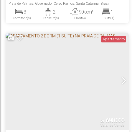
- GOVERNADOR CELSO RAMOS
Praia de Palmas
,
Governador Celso Ramos
,
Santa Catarina
,
Brasil
3
2
90
m²
1
.00
Dormitório(s)
Banheiro(s)
Privativo:
Suíte(s)
2
Vaga(s)
Apartamento
690.000
R$
Valor de Venda