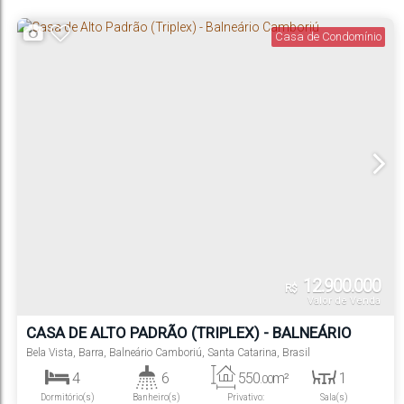
Casa de Condomínio
12.900.000
R$
Valor de Venda
CASA DE ALTO PADRÃO (TRIPLEX) - BALNEÁRIO
CAMBORIÚ
Bela Vista
,
Barra
,
Balneário Camboriú
,
Santa Catarina
,
Brasil
4
6
550
m²
1
.00
Dormitório(s)
Banheiro(s)
Privativo:
Sala(s)