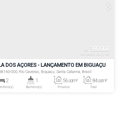
380.000
R$
Vendas a partir de
LA DOS AÇORES - LANÇAMENTO EM BIGUAÇU
88160-000
,
Rio Caveiras
,
Biguaçu
,
Santa Catarina
,
Brasil
2
1
56
m²
84
m²
.00
.00
mitório(s)
Banheiro(s)
Privativo:
Total:
1
Vaga(s)