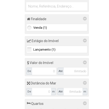
Rio Caveiras (1)
Itapema (1)
Centro (1)
Finalidade
Palhoça (1)
Venda (1)
Cidade Universitária Pedra Branca (1)
Estágio do Imóvel
Lançamento (1)
Valor do Imóvel
De
Até
Distância do Mar
De
m
Até
m
Quartos