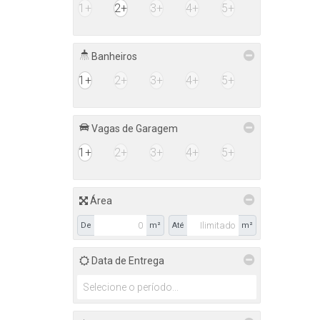
1+
2+
3+
4+
5+
Banheiros
1+
2+
3+
4+
5+
Vagas de Garagem
1+
2+
3+
4+
5+
Área
De
m²
Até
m²
Data de Entrega