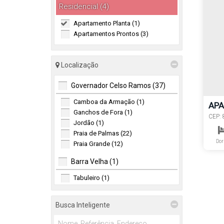
Residencial (4)
Apartamento Planta (1)
Apartamentos Prontos (3)
Localização
Governador Celso Ramos (37)
Camboa da Armação (1)
APA
Ganchos de Fora (1)
ITA
CEP: 
Jordão (1)
Santa
Praia de Palmas (22)
Dor
Praia Grande (12)
Barra Velha (1)
Tabuleiro (1)
Biguaçu (1)
Busca Inteligente
Rio Caveiras (1)