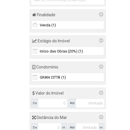
Itapema (1)
Centro (1)
Finalidade
Palhoça (1)
Venda (1)
Cidade Universitária Pedra Branca (1)
Estágio do Imóvel
Início das Obras (20%) (1)
Condomínio
GRAN CITTÀ (1)
Valor do Imóvel
De
Até
Distância do Mar
De
m
Até
m