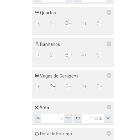
Quartos
1+
2+
3+
4+
5+
Banheiros
1+
2+
3+
4+
5+
Vagas de Garagem
1+
2+
3+
4+
5+
Área
De
m²
Até
m²
Data de Entrega