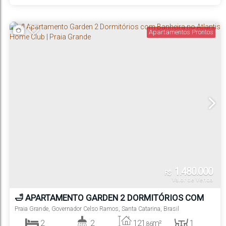
1
1
320m
Suíte(s)
Vaga(s)
Distância do Mar
Apartamentos Prontos
1.480.000
R$
Valor de Venda
🛁 APARTAMENTO GARDEN 2 DORMITÓRIOS COM
BANHEIRA NO ATLANTIS HOME CLUB | PRAIA
Praia Grande
,
Governador Celso Ramos
,
Santa Catarina
,
Brasil
GRANDE
2
2
121
m²
1
.86