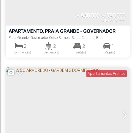
950.000
790.000
R$
R$
Valor de Venda
APARTAMENTO, PRAIA GRANDE - GOVERNADOR
CELSO RAMOS
Praia Grande
,
Governador Celso Ramos
,
Santa Catarina
,
Brasil
2
2
2
1
Dormitório(s)
Banheiro(s)
Suíte(s)
Vaga(s)
200m
69
m²
.00
Distância do Mar
Útil:
Apartamentos Prontos