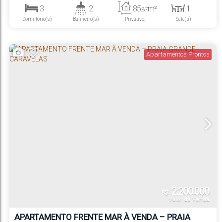
3
2
85
m²
1
.87
Dormitório(s)
Banheiro(s)
Privativo:
Sala(s)
1
1
450m
Suíte(s)
Vaga(s)
Distância do Mar
Apartamentos Prontos
2.200.000
R$
Valor de Venda
APARTAMENTO FRENTE MAR À VENDA – PRAIA