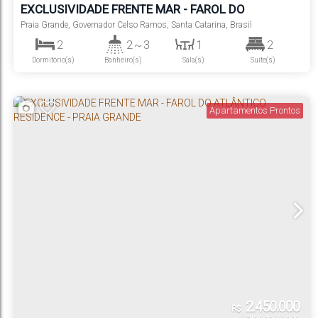
EXCLUSIVIDADE FRENTE MAR - FAROL DO
ATLÂNTICO RESIDENCE - PRAIA GRANDE
Praia Grande
,
Governador Celso Ramos
,
Santa Catarina
,
Brasil
2
2 ~ 3
1
2
Dormitório(s)
Banheiro(s)
Sala(s)
Suíte(s)
1
Vaga(s)
Apartamentos Prontos
2.450.000
R$