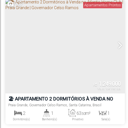
Apartamentos Prontos
1.249.000
R$
Valor de Venda
🏖️ APARTAMENTO 2 DORMITÓRIOS À VENDA NO
ATLANTIS HOME CLUB | PRAIA GRANDE |
Praia Grande
,
Governador Celso Ramos
,
Santa Catarina
,
Brasil
GOVERNADOR CELSO RAMOS
2
1
63
m²
1
.50
Dormitório(s)
Banheiro(s)
Privativo:
Sala(s)
1
1
320m