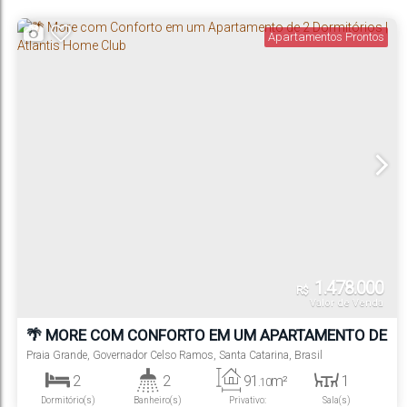
Suíte(s)
Vaga(s)
Distância do Mar
Apartamentos Prontos
1.478.000
R$
Valor de Venda
🌴 MORE COM CONFORTO EM UM APARTAMENTO DE
2 DORMITÓRIOS | ATLANTIS HOME CLUB
Praia Grande
,
Governador Celso Ramos
,
Santa Catarina
,
Brasil
2
2
91
m²
1
.10
Dormitório(s)
Banheiro(s)
Privativo:
Sala(s)