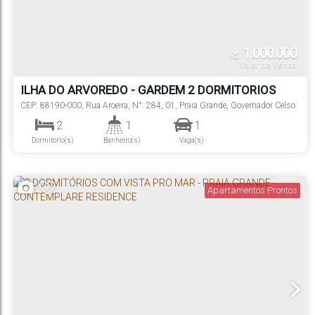
1.000.000
R$
Valor de Venda
ILHA DO ARVOREDO - GARDEM 2 DORMITORIOS
CEP: 88190-000
,
Rua Aroeira
,
N°:
284
,
01
,
Praia Grande
,
Governador Celso
Ramos
,
Santa Catarina
,
Brasil
2
1
1
Dormitório(s)
Banheiro(s)
Vaga(s)
Apartamentos Prontos