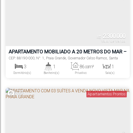
2.300.000
R$
Valor de Venda
APARTAMENTO MOBILIADO A 20 METROS DO MAR –
PRAIA GRANDE | GOVERNADOR CELSO RAMOS/SC
CEP: 88190-000
,
N°:
1
,
Praia Grande
,
Governador Celso Ramos
,
Santa
Catarina
,
Brasil
3
1
86
m²
1
.00
Dormitório(s)
Banheiro(s)
Privativo:
Sala(s)
1
1
Suíte(s)
Vaga(s)
Apartamentos Prontos