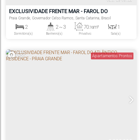
Valor de Venda
EXCLUSIVIDADE FRENTE MAR - FAROL DO
ATLÂNTICO RESIDENCE - PRAIA GRANDE
Praia Grande
,
Governador Celso Ramos
,
Santa Catarina
,
Brasil
2
2 ~ 3
70
m²
1
.76
Dormitório(s)
Banheiro(s)
Privativo:
Sala(s)
2
1
Suíte(s)
Vaga(s)
Apartamentos Prontos