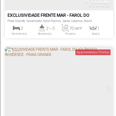
2.300.000
R$
Valor de Venda
EXCLUSIVIDADE FRENTE MAR - FAROL DO
ATLÂNTICO RESIDENCE - PRAIA GRANDE
Praia Grande
,
Governador Celso Ramos
,
Santa Catarina
,
Brasil
2
2 ~ 3
70
m²
1
.76
Dormitório(s)
Banheiro(s)
Privativo:
Sala(s)
2
1
Suíte(s)
Vaga(s)
Apartamentos Prontos