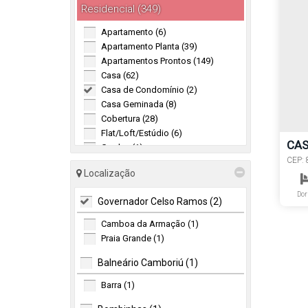
Residencial (349)
Apartamento (6)
Apartamento Planta (39)
Apartamentos Prontos (149)
Casa (62)
Casa de Condomínio (2)
Casa Geminada (8)
Cobertura (28)
Flat/Loft/Estúdio (6)
CAS
Garden (1)
D'E
CEP: 
Lote/Terreno (46)
Gover
Localização
Sobrado (2)
Dor
Misto (8)
Governador Celso Ramos (2)
Residencial e Comercial (1)
Camboa da Armação (1)
Sitio / Chacára (7)
Praia Grande (1)
Comercial (4)
Balneário Camboriú (1)
Barra (1)
Comercial (1)
Hotel (1)