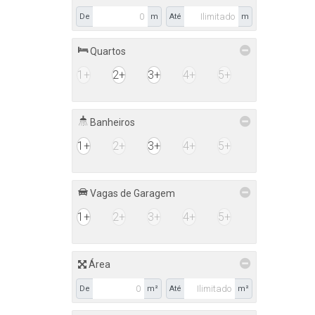
De
m
Até
m
Quartos
1+
2+
3+
4+
5+
Banheiros
1+
2+
3+
4+
5+
Vagas de Garagem
1+
2+
3+
4+
5+
Área
De
m²
Até
m²