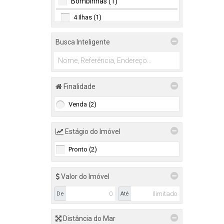
Bombinhas (1)
Terreno (2)
4 Ilhas (1)
Terreno em Condomínio Fechado
(2)
Florianópolis (1)
Busca Inteligente
Terreno em condominio fechado (2)
Cacupé (1)
(1)
(1)
Finalidade
Industrial (1)
Venda (2)
Terrenos/Lote (1)
Estágio do Imóvel
Pronto (2)
Valor do Imóvel
De
Até
Distância do Mar