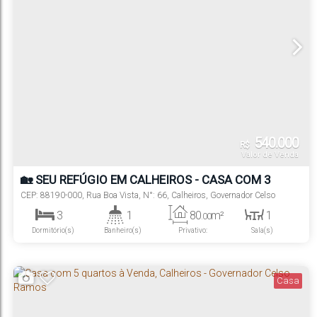
540.000
R$
Valor de Venda
🏡 SEU REFÚGIO EM CALHEIROS - CASA COM 3
DORMITÓRIOS E VISTA PARA O MAR
CEP: 88190-000
,
Rua Boa Vista
,
N°:
66
,
Calheiros
,
Governador Celso
Ramos
,
Santa Catarina
,
Brasil
3
1
80
m²
1
.00
Dormitório(s)
Banheiro(s)
Privativo:
Sala(s)
2
780m
330
m²
.00
Vaga(s)
Distância do Mar
Terreno:
Casa