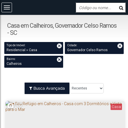
Casa em Calheiros, Governador Celso Ramos
- SC
Tipo de Imóvel:
Cidade:
Residencial » Casa
Governador Celso Ramos
Bairro:
Calheiros
Busca Avançada
Casa