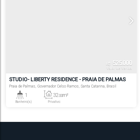
525.000
R$
Valor de Venda
STUDIO- LIBERTY RESIDENCE - PRAIA DE PALMAS
Praia de Palmas
,
Governador Celso Ramos
,
Santa Catarina
,
Brasil
1
32
m²
.00
Banheiro(s)
Privativo: