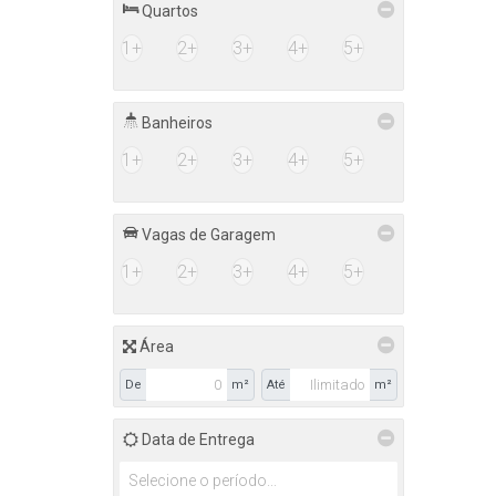
Quartos
1+
2+
3+
4+
5+
Banheiros
1+
2+
3+
4+
5+
Vagas de Garagem
1+
2+
3+
4+
5+
Área
De
m²
Até
m²
Data de Entrega