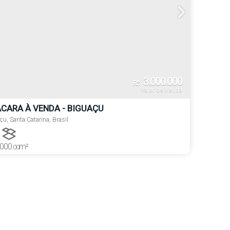
3.000.000
R$
Valor de Venda
CARA À VENDA - BIGUAÇU
çu
,
Santa Catarina
,
Brasil
000
m²
.00
Terreno: