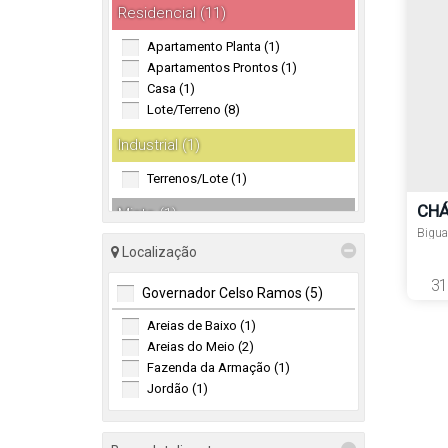
Residencial (11)
Apartamento Planta (1)
Apartamentos Prontos (1)
Casa (1)
Lote/Terreno (8)
Industrial (1)
Terrenos/Lote (1)
CHÁ
Misto (1)
Bigua
Sitio / Chacára (1)
Localização
31
Governador Celso Ramos (5)
Areias de Baixo (1)
Areias do Meio (2)
Fazenda da Armação (1)
Jordão (1)