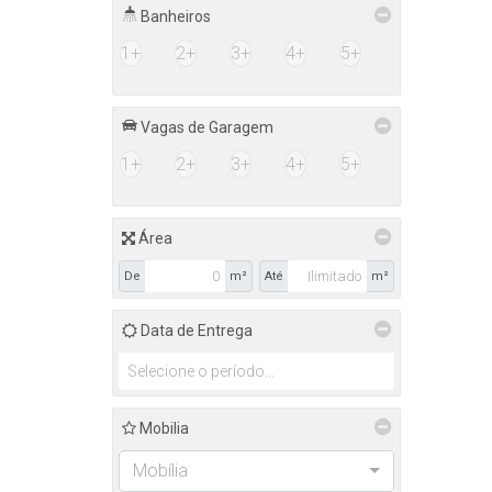
Banheiros
1+
2+
3+
4+
5+
Vagas de Garagem
1+
2+
3+
4+
5+
Área
De
m²
Até
m²
Data de Entrega
Mobilia
Mobília