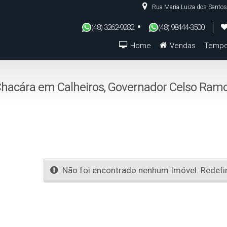
Rua Maria Luiza dos Santos
(48) 3262-9282
(48) 98444-3500
Home
Vendas
Tempo
De R$500.000 Até R$1.000.000
 Chacára em Calheiros, Governador Celso Ramo
Não foi encontrado nenhum Imóvel. Redefin