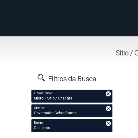
Sitio /
Filtros da Busca
Tipo de Imóvel:
Misto » Sitio / Chacára
Cidade:
Governador Celso Ramos
Bairro:
Calheiros