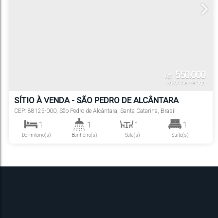
550.000
R$
Valor de Venda
SÍTIO À VENDA - SÃO PEDRO DE ALCÂNTARA
CEP: 88125-000
,
São Pedro de Alcântara
,
Santa Catarina
,
Brasil
1
1
1
1
Dormitório(s)
Banheiro(s)
Sala(s)
Suíte(s)
5
24507
m²
Vaga(s)
.34
Terreno: