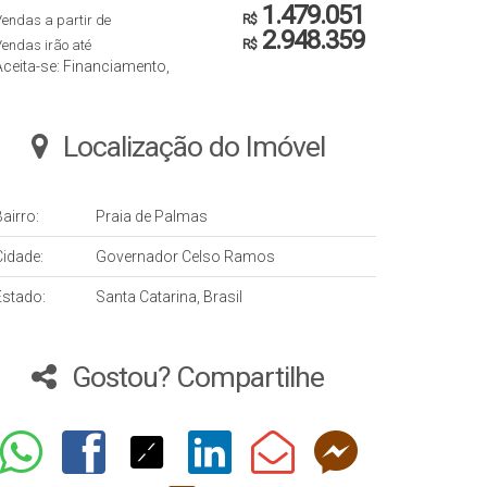
1.479.051
endas a partir de
R$
2.948.359
endas irão até
R$
Aceita-se: Financiamento,
Localização do Imóvel
airro:
Praia de Palmas
Cidade:
Governador Celso Ramos
Estado:
Santa Catarina, Brasil
Gostou? Compartilhe