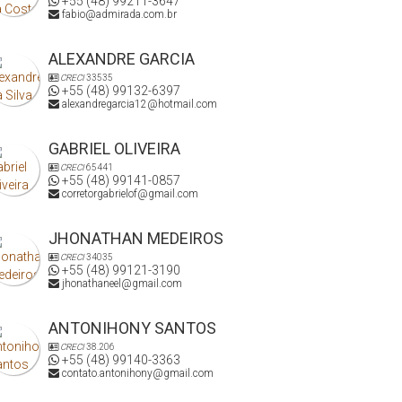
+55 (48) 99211-3647
fabio@admirada.com.br
ALEXANDRE GARCIA
CRECI
33535
+55 (48) 99132-6397
alexandregarcia12@hotmail.com
GABRIEL OLIVEIRA
CRECI
65441
+55 (48) 99141-0857
corretorgabrielof@gmail.com
JHONATHAN MEDEIROS
CRECI
34035
+55 (48) 99121-3190
jhonathaneel@gmail.com
ANTONIHONY SANTOS
CRECI
38.206
+55 (48) 99140-3363
contato.antonihony@gmail.com