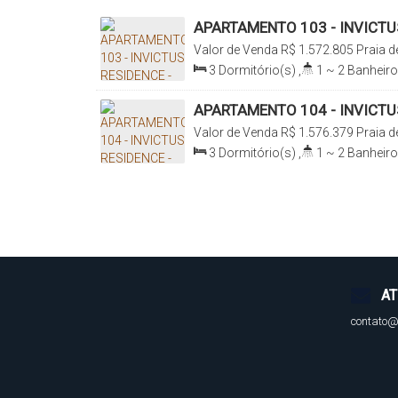
APARTAMENTO 103 - INVICTU
PADRÃO e PRONTO PARA MO
Valor de Venda
R$
1.572.805
Praia 
Ramos, Santa Catarina, Brasil
3
Dormitório(s)
,
1 ~ 2
Banheiro
Total:
163
.46
m²
,
2
Vaga(s)
,
3
103
.78
m²
APARTAMENTO 104 - INVICTU
AMPLITUDE E ELEGÂNCIA
Valor de Venda
R$
1.576.379
Praia 
Ramos, Santa Catarina, Brasil
3
Dormitório(s)
,
1 ~ 2
Banheiro
Total:
158
.48
m²
,
2
Vaga(s)
,
3
100
.88
m²
AT
contato