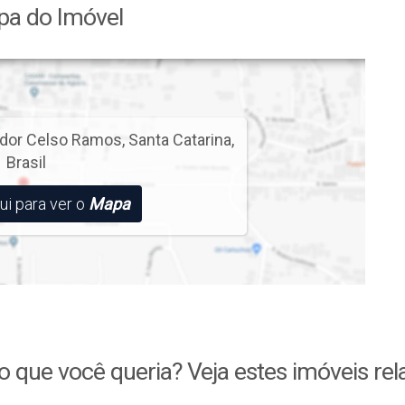
a do Imóvel
dor Celso Ramos
,
Santa Catarina
,
Brasil
ui para ver o
Mapa
o que você queria? Veja estes imóveis rel