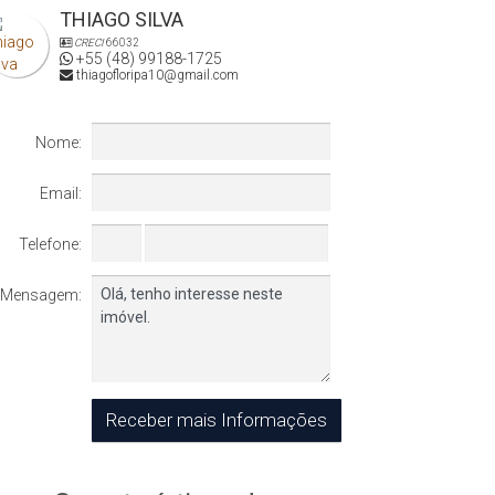
THIAGO SILVA
CRECI
66032
+55 (48) 99188-1725
thiagofloripa10@gmail.com
Nome:
Email:
Telefone:
Mensagem: