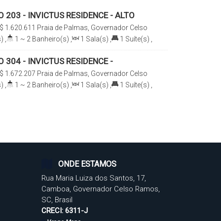
203 - INVICTUS RESIDENCE - ALTO
ONTO PARA MORAR
$
1.620.611
Praia de Palmas, Governador Celso
arina, Brasil
)
,
1 ~ 2
Banheiro(s)
,
1
Sala(s)
,
1
Suíte(s)
,
²
,
2
Vaga(s)
,
350m
Distância do Mar
,
Útil:
304 - INVICTUS RESIDENCE -
 ELEGÂNCIA
$
1.672.207
Praia de Palmas, Governador Celso
arina, Brasil
)
,
1 ~ 2
Banheiro(s)
,
1
Sala(s)
,
1
Suíte(s)
,
²
,
2
Vaga(s)
,
350m
Distância do Mar
,
Útil:
ONDE ESTAMOS
Rua Maria Luiza dos Santos
,
17
,
Camboa
,
Governador Celso Ramos
,
SC
,
Brasil
CRECI: 6311-J