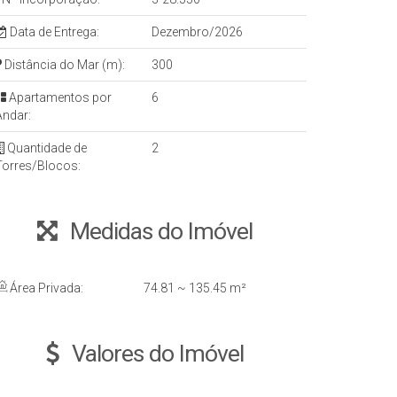
Data de Entrega:
Dezembro/2026
Distância do Mar (m):
300
Apartamentos por
6
Andar:
Quantidade de
2
Torres/Blocos:
Medidas do Imóvel
Área Privada:
74
.81
~ 135
.45
m²
Valores do Imóvel