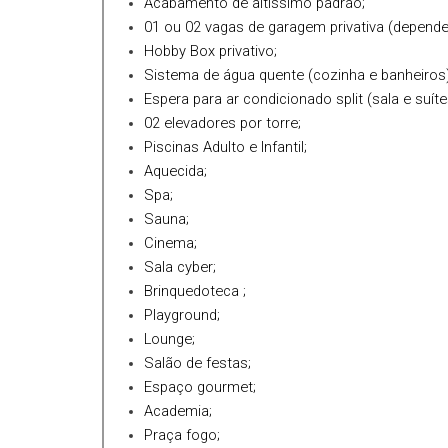
Acabamento de altíssimo padrão;
Garante já seu espaço neste paraíso.
01 ou 02 vagas de garagem privativa (depend
Hobby Box privativo;
PROCURE UM DE NOSSOS CORRETORES
Sistema de água quente (cozinha e banheiros)
Espera para ar condicionado split (sala e suíte
Registro de Incorporação Imobiliária n.3-28.550 - Regis
02 elevadores por torre;
Piscinas Adulto e Infantil;
Aquecida;
Spa;
Sauna;
Cinema;
Sala cyber;
Brinquedoteca ;
Playground;
Lounge;
Salão de festas;
Espaço gourmet;
Academia;
Praça fogo;