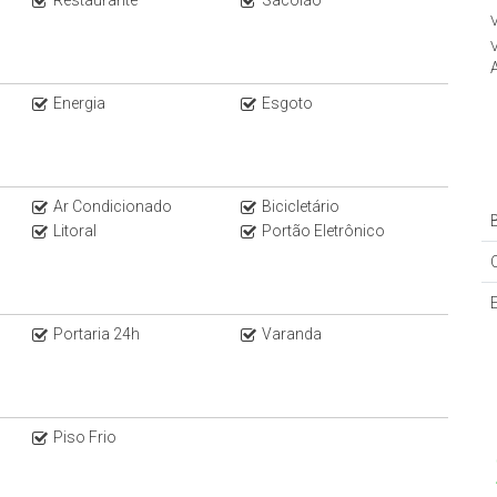
Restaurante
Sacolão
V
V
Energia
Esgoto
Ar Condicionado
Bicicletário
B
Litoral
Portão Eletrônico
Portaria 24h
Varanda
Piso Frio