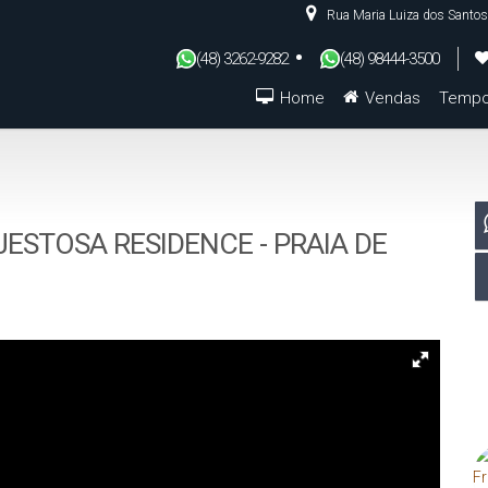
Rua Maria Luiza dos Santos
(48) 3262-9282
(48) 98444-3500
Home
Vendas
Tempo
De R$500.000 Até R$1.000.000
STOSA RESIDENCE - PRAIA DE