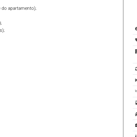
e do apartamento);
;
s);
tro de Imóveis da Comarca de Biguaçu/SC.