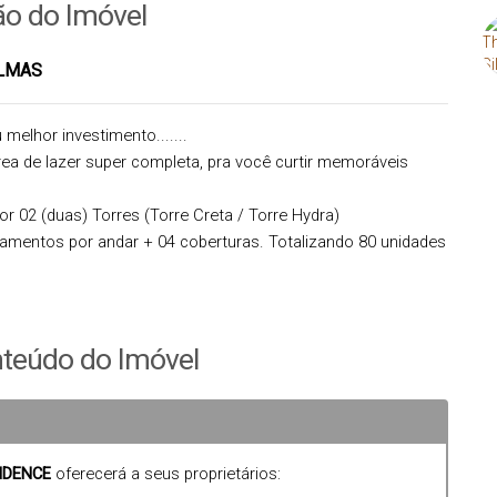
ão do Imóvel
ALMAS
melhor investimento.......
ea de lazer super completa, pra você curtir memoráveis
 02 (duas) Torres (Torre Creta / Torre Hydra)
amentos por andar + 04 coberturas. Totalizando 80 unidades
em estar e qualidade de vida a seus proprietários. Plantas
ios (sendo 02 suítes), ou ainda 03 dormitórios (sendo 01
teúdo do Imóvel
 será entregue totalmente mobiliada e equipada pela
IDENCE
oferecerá a seus proprietários:
ecer o projeto e reservar sua unidade.