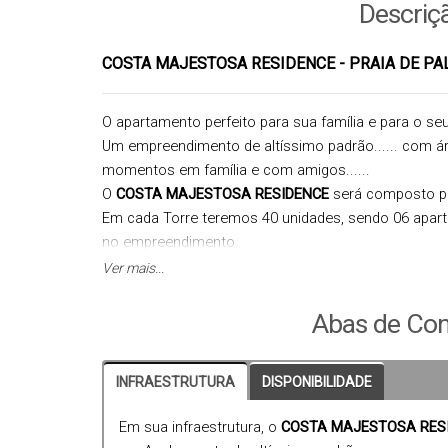
Descriç
COSTA MAJESTOSA RESIDENCE - PRAIA DE P
O apartamento perfeito para sua família e para o seu 
Um empreendimento de altíssimo padrão...... com ár
momentos em família e com amigos......
O
COSTA MAJESTOSA RESIDENCE
será composto por
Em cada Torre teremos 40 unidades, sendo 06 apart
no empreendimento.
Pensado especialmente para proporcionar conforto, b
Ver mais...
com 02 dormitórios (sendo 01 suíte), ou 02 dormitór
suíte).
Abas de Con
Gostou???
Tem mais: toda área social/lazer do empreendimento
INFRAESTRUTURA
DISPONIBILIDADE
Construtora.
Previsão de entrega para
Dezembro/2026
.
Em sua infraestrutura, o
COSTA MAJESTOSA RES
Não Perca Tempo...... Agende sua visita, venha conh