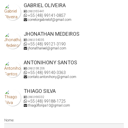
GABRIEL OLIVEIRA
CRECI
65441
+55 (48) 99141-0857
corretorgabrielof@gmail.com
JHONATHAN MEDEIROS
CRECI
34035
+55 (48) 99121-3190
jhonathaneel@gmail.com
ANTONIHONY SANTOS
CRECI
38.206
+55 (48) 99140-3363
contato.antonihony@gmail.com
THIAGO SILVA
CRECI
66032
+55 (48) 99188-1725
thiagofloripa10@gmail.com
Nome: