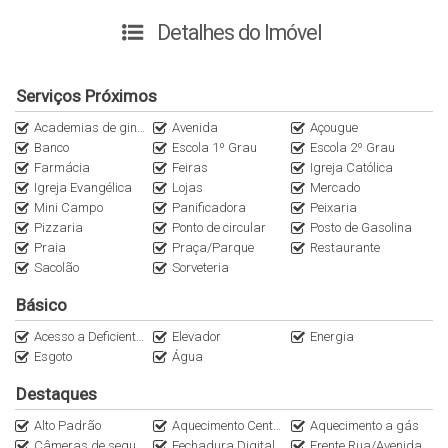
aquecimento a gás, aquecimento central, espera para ar-
condicionado split e água quente. Além disso, o condomínio
Detalhes do Imóvel
conta churrasqueira, elevador, câmeras de segurança e vários
outros benefícios.
Serviços Próximos
Com uma vista deslumbrante para o mar, este imóvel está
Academias de ginástica
Avenida
Açougue
pronto para morar e possui 2 vagas de garagem, sala ampla, e
Banco
Escola 1º Grau
Escola 2º Grau
uma área privada de 86m².
Farmácia
Feiras
Igreja Católica
Igreja Evangélica
Lojas
Mercado
Mini Campo
Panificadora
Peixaria
Não perca a oportunidade de viver em um lugar único e
Pizzaria
Ponto de circular
Posto de Gasolina
exclusivo!
Praia
Praça/Parque
Restaurante
Sacolão
Sorveteria
Entre em contato para mais informações e agende sua visita.
Básico
Seu novo lar te espera no Mirante Del Mar, venha conferir!
Acesso a Deficientes
Elevador
Energia
Esgoto
Água
Destaques
Alto Padrão
Aquecimento Central
Aquecimento a gás
Câmeras de segurança
Fechadura Digital
Frente Rua/Avenida