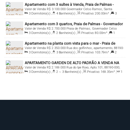
Apartamento com 3 suítes à Venda, Praia de Palmas -
Valor de Venda
R$
3.100.000
Governador Celso Ramos, Santa
Governador Celso Ramos
3
Dormitório(s)
,
4
Banheiro(s)
,
Privativo:
200
.00
m²
,
3
Catarina, Brasil
Suíte(s)
,
4
Vaga(s)
Apartamento com 3 quartos, Praia de Palmas - Governador
Valor de Venda
R$
2.700.000
Praia de Palmas, Governador Celso
Celso Ramos
3
Dormitório(s)
,
2
Banheiro(s)
,
Privativo:
80
.00
m²
,
1
Ramos, Santa Catarina, Brasil
Suíte(s)
,
1
Vaga(s)
Apartamento na planta com vista para o mar - Praia de
Valor de Venda
R$
2.350.000
Rua dos golfinhos, apartamento, 88190-
Palmas
3
Dormitório(s)
,
3
Banheiro(s)
,
Privativo:
103
.79
m²
,
2
000, Praia de Palmas, Governador Celso Ramos, Santa Catarina,
Suíte(s)
,
2
Vaga(s)
,
50m
Distância do Mar
Brasil
APARTAMENTO GARDEN DE ALTO PADRÃO A VENDA NA
Valor de Venda
R$
2.169.000
Rua do Ipe Roxo, Apto.101, 88190-000,
PRAIA DE PALMAS COM 03 SUÍTES + 05 VAGAS
3
Dormitório(s)
,
2 ~ 3
Banheiro(s)
,
Privativo:
169
.35
m²
,
1
Praia de Palmas, Governador Celso Ramos, Santa Catarina, Brasil
Sala(s)
,
1 ~ 3
Suíte(s)
,
Total:
220
.00
m²
,
5
Vaga(s)
,
150m
Distância do Mar
,
Útil:
169
.35
m²