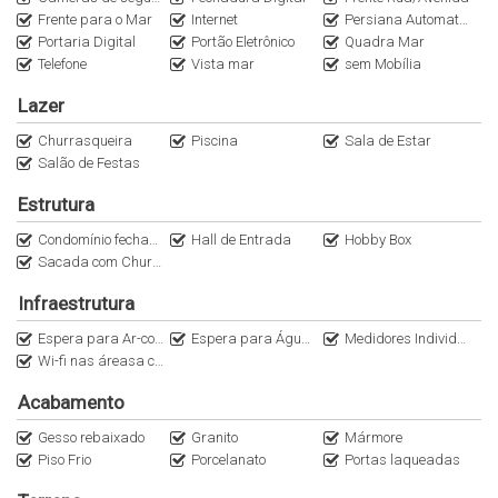
Frente para o Mar
Internet
Persiana Automatizada
Portaria Digital
Portão Eletrônico
Quadra Mar
Telefone
Vista mar
sem Mobília
Lazer
Churrasqueira
Piscina
Sala de Estar
Salão de Festas
Estrutura
Condomínio fechado
Hall de Entrada
Hobby Box
Sacada com Churrasqueira a Carvão
Infraestrutura
Espera para Ar-condicionado Split
Espera para Água Quente
Medidores Individuais
Wi-fi nas áreasa comuns
Acabamento
Gesso rebaixado
Granito
Mármore
Piso Frio
Porcelanato
Portas laqueadas