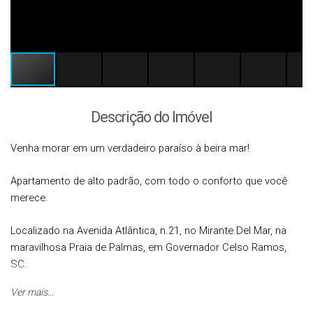
Descrição do Imóvel
Venha morar em um verdadeiro paraíso à beira mar!
Apartamento de alto padrão, com todo o conforto que você
merece.
Localizado na Avenida Atlântica, n.21, no Mirante Del Mar, na
maravilhosa Praia de Palmas, em Governador Celso Ramos,
SC.
Ver mais...
Este incrível apartamento de 3 quartos, sendo 1 suíte, possui