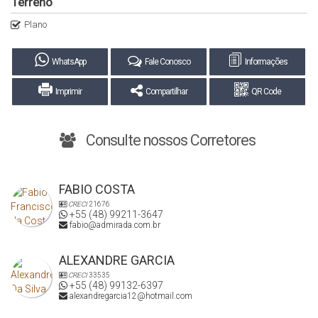
Terreno
Plano
WhatsApp
Fale Conosco
Informações
Imprimir
Compartilhar
QR Code
Consulte nossos Corretores
FABIO COSTA
CRECI
21676
+55 (48) 99211-3647
fabio@admirada.com.br
ALEXANDRE GARCIA
CRECI
33535
+55 (48) 99132-6397
alexandregarcia12@hotmail.com