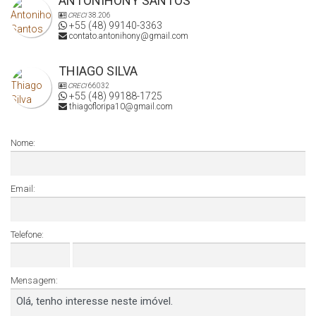
ANTONIHONY SANTOS
CRECI
38.206
+55 (48) 99140-3363
contato.antonihony@gmail.com
THIAGO SILVA
CRECI
66032
+55 (48) 99188-1725
thiagofloripa10@gmail.com
Nome:
Email:
Telefone:
Mensagem: