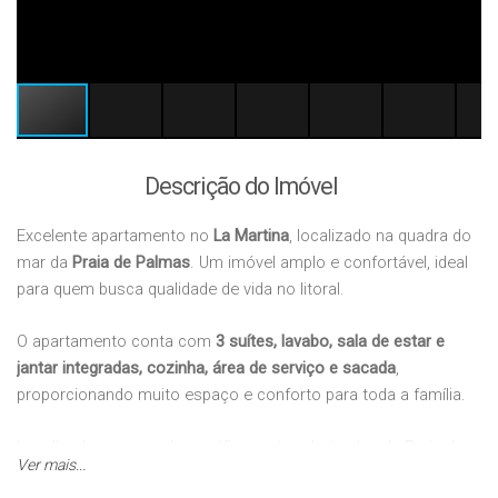
Descrição do Imóvel
Excelente apartamento no
La Martina
, localizado na quadra do
mar da
Praia de Palmas
. Um imóvel amplo e confortável, ideal
para quem busca qualidade de vida no litoral.
O apartamento conta com
3 suítes, lavabo, sala de estar e
jantar integradas, cozinha, área de serviço e sacada
,
proporcionando muito espaço e conforto para toda a família.
Localizado em uma das regiões mais valorizadas da Praia de
Ver mais...
Palmas, próximo ao mar e com fácil acesso a mercados,