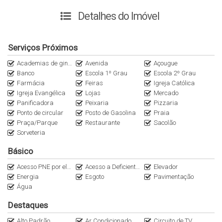
restaurantes e comércios da região.
Detalhes do Imóvel
Perfeito para morar, veranear ou investir.
Serviços Próximos
Academias de ginástica
Avenida
Açougue
Banco
Escola 1º Grau
Escola 2º Grau
Farmácia
Feiras
Igreja Católica
Igreja Evangélica
Lojas
Mercado
Panificadora
Peixaria
Pizzaria
Ponto de circular
Posto de Gasolina
Praia
Praça/Parque
Restaurante
Sacolão
Sorveteria
Básico
Acesso PNE por elevação
Acesso a Deficientes
Elevador
Energia
Esgoto
Pavimentação
Água
Destaques
Alto Padrão
Ar Condicionado
Circuito de TV