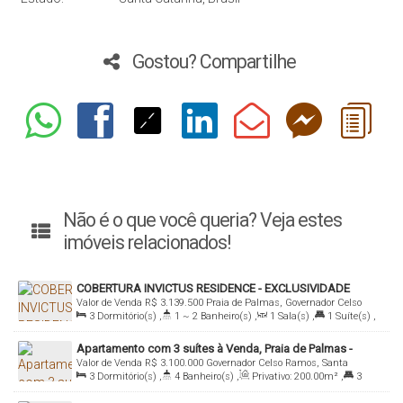
Gostou? Compartilhe
Não é o que você queria? Veja estes
imóveis relacionados!
COBERTURA INVICTUS RESIDENCE - EXCLUSIVIDADE
Valor de Venda
R$
3.139.500
Praia de Palmas, Governador Celso
3
Dormitório(s)
,
1 ~ 2
Banheiro(s)
,
1
Sala(s)
,
1
Suíte(s)
,
Ramos, Santa Catarina, Brasil
Total:
309
.00
m²
,
2
Vaga(s)
,
Útil:
222
.34
m²
Apartamento com 3 suítes à Venda, Praia de Palmas -
Valor de Venda
R$
3.100.000
Governador Celso Ramos, Santa
Governador Celso Ramos
3
Dormitório(s)
,
4
Banheiro(s)
,
Privativo:
200
.00
m²
,
3
Catarina, Brasil
Suíte(s)
,
4
Vaga(s)