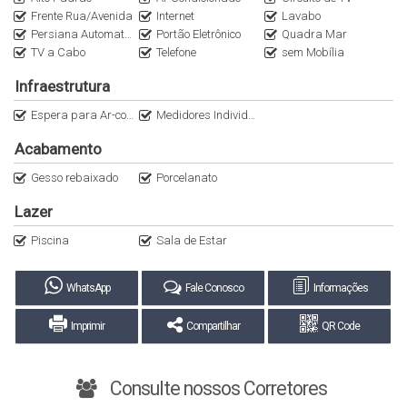
Frente Rua/Avenida
Internet
Lavabo
Persiana Automatizada
Portão Eletrônico
Quadra Mar
TV a Cabo
Telefone
sem Mobília
Infraestrutura
Espera para Ar-condicionado Split
Medidores Individuais
Acabamento
Gesso rebaixado
Porcelanato
Lazer
Piscina
Sala de Estar
WhatsApp
Fale Conosco
Informações
Imprimir
Compartilhar
QR Code
Consulte nossos Corretores