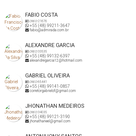
FABIO COSTA
CRECI
21676
+55 (48) 99211-3647
fabio@admirada.com.br
ALEXANDRE GARCIA
CRECI
33535
+55 (48) 99132-6397
alexandregarcia12@hotmail.com
GABRIEL OLIVEIRA
CRECI
65441
+55 (48) 99141-0857
corretorgabrielof@gmail.com
JHONATHAN MEDEIROS
CRECI
34035
+55 (48) 99121-3190
jhonathaneel@gmail.com