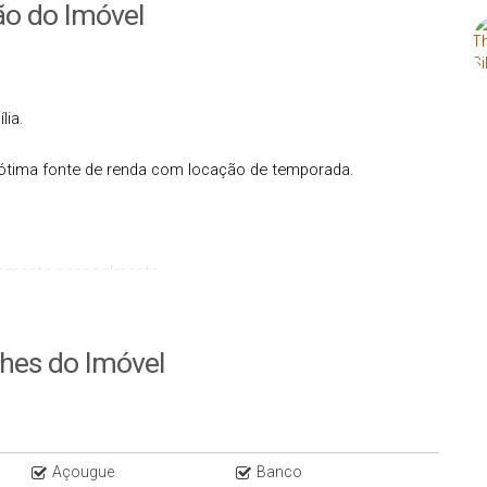
ão do Imóvel
lia.
tima fonte de renda com locação de temporada.
rtamento pessoalmente.
*******
lhes do Imóvel
*******
Açougue
Banco