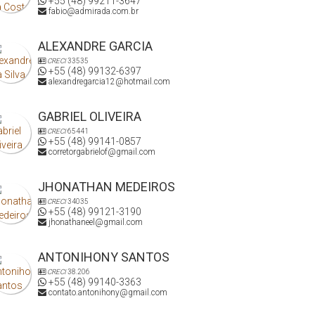
+55 (48) 99211-3647
fabio@admirada.com.br
ALEXANDRE GARCIA
CRECI
33535
+55 (48) 99132-6397
alexandregarcia12@hotmail.com
GABRIEL OLIVEIRA
CRECI
65441
+55 (48) 99141-0857
corretorgabrielof@gmail.com
JHONATHAN MEDEIROS
CRECI
34035
+55 (48) 99121-3190
jhonathaneel@gmail.com
ANTONIHONY SANTOS
CRECI
38.206
+55 (48) 99140-3363
contato.antonihony@gmail.com