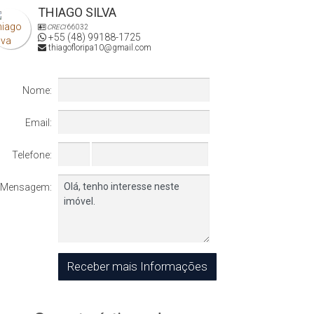
THIAGO SILVA
CRECI
66032
+55 (48) 99188-1725
thiagofloripa10@gmail.com
Nome:
Email:
Telefone:
Mensagem: