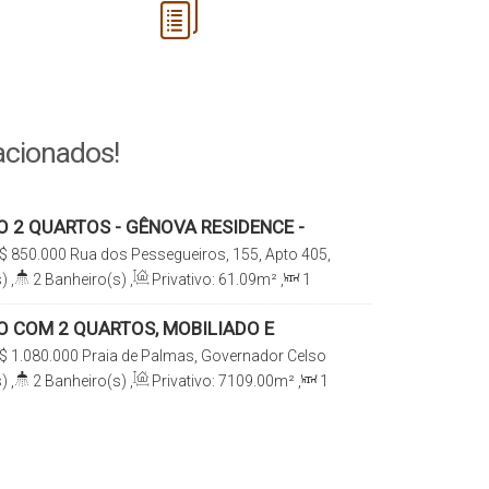
acionados!
 2 QUARTOS - GÊNOVA RESIDENCE -
LMAS
$
850.000
Rua dos Pessegueiros, 155, Apto 405,
a de Palmas, Governador Celso Ramos, Santa
)
,
2
Banheiro(s)
,
Privativo:
61
.09
m²
,
1
e(s)
,
Total:
61
.09
m²
,
1
Vaga(s)
,
Útil:
 COM 2 QUARTOS, MOBILIADO E
PRAIA DE PALMAS - VENDA
$
1.080.000
Praia de Palmas, Governador Celso
arina, Brasil
)
,
2
Banheiro(s)
,
Privativo:
7109
.00
m²
,
1
e(s)
,
1
Vaga(s)
,
Útil:
7109
.00
m²