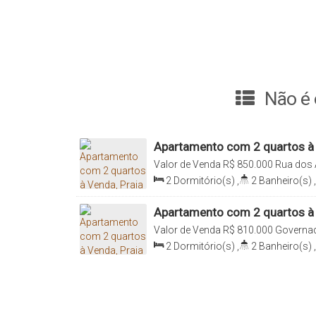
Não é 
Apartamento com 2 quartos à 
Governador Celso Ramos
Valor de Venda
R$
850.000
Rua dos 
Praia de Palmas, Governador Celso 
2
Dormitório(s)
,
2
Banheiro(s)
,
Vaga(s)
,
Útil:
59
.06
m²
Apartamento com 2 quartos à 
Governador Celso Ramos
Valor de Venda
R$
810.000
Governad
Catarina, Brasil
2
Dormitório(s)
,
2
Banheiro(s)
,
Sala(s)
,
1
Suíte(s)
,
Total:
7400
.
Distância do Mar
,
Útil:
6158
.00
m²