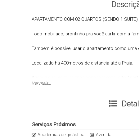
Descriç
APARTAMENTO COM 02 QUARTOS (SENDO 1 SUÍTE)
Todo mobiliado, prontinho pra você curtir com a famí
Também é possível usar o apartamento como uma ó
Localizado há 400metros de distancia até a Praia.
Agende sua visita e venha conhecer este lindo Apa
Ver mais...
*************************************************
Deta
* PROCURE UM DE NOSSOS CORRETORES *
*************************************************
Serviços Próximos
Academias de ginástica
Avenida