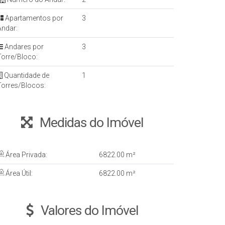
Apartamentos por
3
Andar:
Andares por
3
Torre/Bloco:
Quantidade de
1
Torres/Blocos:
Medidas do Imóvel
Área Privada:
6822
.00
m²
Área Útil:
6822
.00
m²
Valores do Imóvel