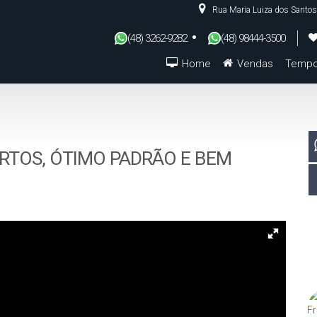
Rua Maria Luiza dos Santos
(48) 3262-9282
(48) 98444-3500
Home
Vendas
Tempo
De R$500.000 Até R$1.000.000
TOS, ÓTIMO PADRÃO E BEM