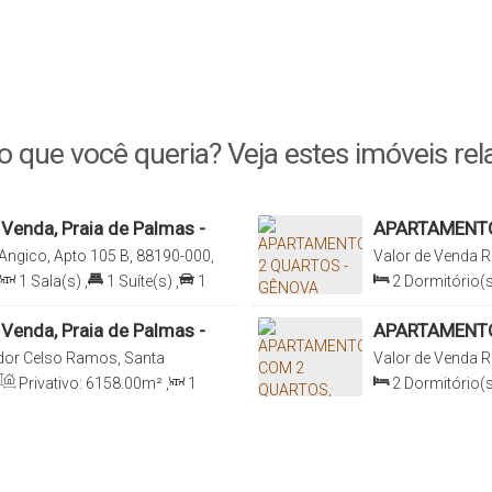
o que você queria? Veja estes imóveis rel
Venda, Praia de Palmas -
APARTAMENTO
PRAIA DE PA
Angico, Apto 105 B, 88190-000,
Valor de Venda
R
Ramos, Santa Catarina, Brasil
88190-000, Prai
1
Sala(s)
,
1
Suíte(s)
,
1
2
Dormitório(s
Catarina, Brasil
Sala(s)
,
1
Suít
61
.09
m²
Venda, Praia de Palmas -
APARTAMENTO
PROXIMO DA 
or Celso Ramos, Santa
Valor de Venda
R
Ramos, Santa Cat
Privativo:
6158
.00
m²
,
1
2
Dormitório(s
00
m²
,
1
Vaga(s)
,
650m
Sala(s)
,
1
Suít