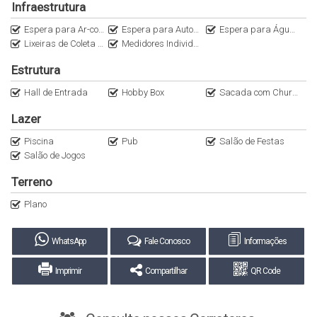
Infraestrutura
Espera para Ar-condicionado Split
Espera para Automação
Espera para Água Quente
Lixeiras de Coleta Seletiva
Medidores Individuais
Estrutura
Hall de Entrada
Hobby Box
Sacada com Churrasqueira a Carvão
Lazer
Piscina
Pub
Salão de Festas
Salão de Jogos
Terreno
Plano
WhatsApp
Fale Conosco
Informações
Imprimir
Compartilhar
QR Code