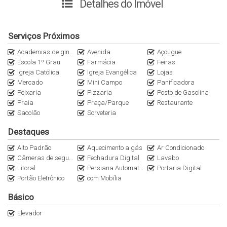
Detalhes do Imóvel
sala de jantar e estar conjugadas;
sacada grande com churrasqueira;
Serviços Próximos
01 lavabo social;
01 vaga de garagem;
Academias de ginástica
Avenida
Açougue
01 hobby box;
Escola 1º Grau
Farmácia
Feiras
Igreja Católica
Igreja Evangélica
Lojas
Mercado
Mini Campo
Panificadora
Imóvel ideal para quem procura morar com tranquilidade,
Peixaria
Pizzaria
Posto de Gasolina
sossego e segurança, ou para quem deseja ter um cantinho
Praia
Praça/Parque
Restaurante
especial próximo da Praia.
Sacolão
Sorveteria
Destaques
Também é possível fazer do imóvel uma boa fonte de renda
com locação de temporada.
Alto Padrão
Aquecimento a gás
Ar Condicionado
Câmeras de segurança
Fechadura Digital
Lavabo
Agende sua visita e venha conhecer este lindo Apartamento.
Litoral
Persiana Automatizada
Portaria Digital
Portão Eletrônico
com Mobília
PROCURE UM DE NOSSOS CORRETORES
Básico
Elevador