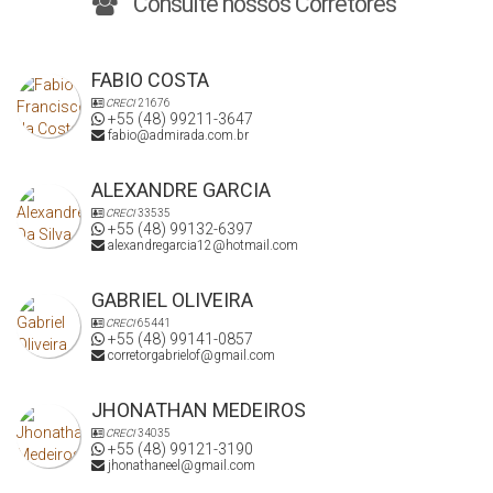
Consulte nossos Corretores
FABIO COSTA
CRECI
21676
+55 (48) 99211-3647
fabio@admirada.com.br
ALEXANDRE GARCIA
CRECI
33535
+55 (48) 99132-6397
alexandregarcia12@hotmail.com
GABRIEL OLIVEIRA
CRECI
65441
+55 (48) 99141-0857
corretorgabrielof@gmail.com
JHONATHAN MEDEIROS
CRECI
34035
+55 (48) 99121-3190
jhonathaneel@gmail.com