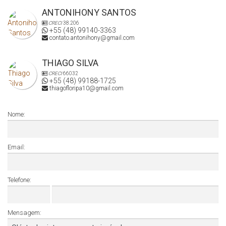
ANTONIHONY SANTOS
CRECI
38.206
+55 (48) 99140-3363
contato.antonihony@gmail.com
THIAGO SILVA
CRECI
66032
+55 (48) 99188-1725
thiagofloripa10@gmail.com
Nome:
Email:
Telefone:
Mensagem: