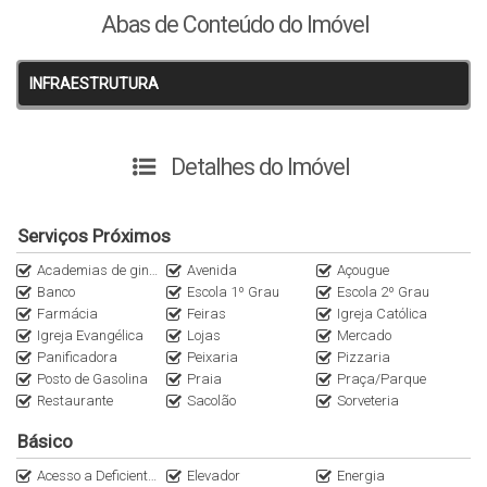
sacada com churrasqueira;
Abas de Conteúdo do Imóvel
01 banheiro social;
01 vaga de garagem; e
INFRAESTRUTURA
01 hobby box;
O Apartamento possui 73,39m² de área privativa.
Detalhes do Imóvel
O empreendimento oferece ainda:
hidrômetros individuais (água e gás);
gás central;
Serviços Próximos
área social;
hall de entrada mobiliado;
Academias de ginástica
Avenida
Açougue
Banco
Escola 1º Grau
Escola 2º Grau
salão de festas mobiliado;
Farmácia
Feiras
Igreja Católica
piscina;
Igreja Evangélica
Lojas
Mercado
espaço kids;
Panificadora
Peixaria
Pizzaria
Sensor de presença nas áreas comuns;
Posto de Gasolina
Praia
Praça/Parque
Imóvel ideal para quem procura morar com tranquilidade,
Restaurante
Sacolão
Sorveteria
sossego , segurança e deseja ter um cantinho especial
Básico
próximo da praia, sem falar do excelente investimento.
Acesso a Deficientes
Elevador
Energia