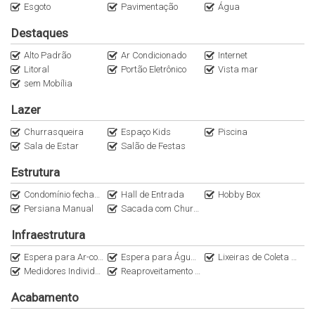
Esgoto
Pavimentação
Água
Também é possível fazer do imóvel uma boa fonte de renda
com locação de temporada.
Destaques
Agende sua visita e venha conhecer este lindo apartamento
Alto Padrão
Ar Condicionado
Internet
pessoalmente.
Litoral
Portão Eletrônico
Vista mar
sem Mobília
Lazer
Churrasqueira
Espaço Kids
Piscina
Sala de Estar
Salão de Festas
Estrutura
Condomínio fechado
Hall de Entrada
Hobby Box
Persiana Manual
Sacada com Churrasqueira a Carvão
Infraestrutura
Espera para Ar-condicionado Split
Espera para Água Quente
Lixeiras de Coleta Seletiva
Medidores Individuais
Reaproveitamento de água de chuva
Acabamento