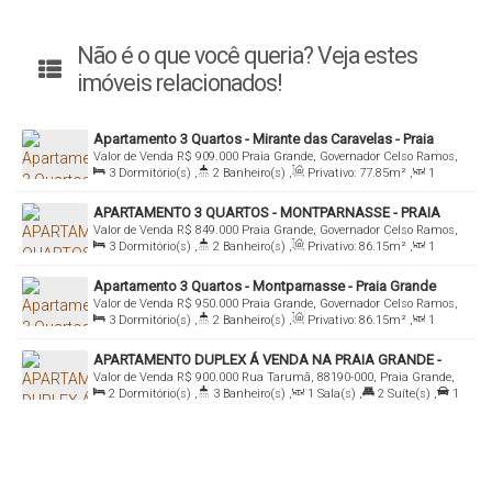
Não é o que você queria? Veja estes
imóveis relacionados!
Apartamento 3 Quartos - Mirante das Caravelas - Praia
Valor de Venda
R$
909.000
Praia Grande, Governador Celso Ramos,
Grande
3
Dormitório(s)
,
2
Banheiro(s)
,
Privativo:
77
.85
m²
,
1
Santa Catarina, Brasil
Sala(s)
,
1
Suíte(s)
,
1
Vaga(s)
,
350m
Distância do Mar
,
Útil:
APARTAMENTO 3 QUARTOS - MONTPARNASSE - PRAIA
77
.85
m²
Valor de Venda
R$
849.000
Praia Grande, Governador Celso Ramos,
GRANDE
3
Dormitório(s)
,
2
Banheiro(s)
,
Privativo:
86
.15
m²
,
1
Santa Catarina, Brasil
Sala(s)
,
1
Suíte(s)
,
1
Vaga(s)
,
400m
Distância do Mar
,
Útil:
Apartamento 3 Quartos - Montparnasse - Praia Grande
86
.15
m²
Valor de Venda
R$
950.000
Praia Grande, Governador Celso Ramos,
3
Dormitório(s)
,
2
Banheiro(s)
,
Privativo:
86
.15
m²
,
1
Santa Catarina, Brasil
Sala(s)
,
1
Suíte(s)
,
1
Vaga(s)
,
401m
Distância do Mar
,
Útil:
APARTAMENTO DUPLEX Á VENDA NA PRAIA GRANDE -
86
.15
m²
Valor de Venda
R$
900.000
Rua Tarumã, 88190-000, Praia Grande,
APTO 305
2
Dormitório(s)
,
3
Banheiro(s)
,
1
Sala(s)
,
2
Suíte(s)
,
1
Governador Celso Ramos, Santa Catarina, Brasil
Vaga(s)
,
350m
Distância do Mar