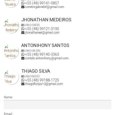
+55 (48) 99141-0857
corretorgabrielof@gmail.com
JHONATHAN MEDEIROS
CRECI
34035
+55 (48) 99121-3190
jhonathaneel@gmail.com
ANTONIHONY SANTOS
CRECI
38.206
+55 (48) 99140-3363
contato.antonihony@gmail.com
THIAGO SILVA
CRECI
66032
+55 (48) 99188-1725
thiagofloripa10@gmail.com
Nome:
Email: