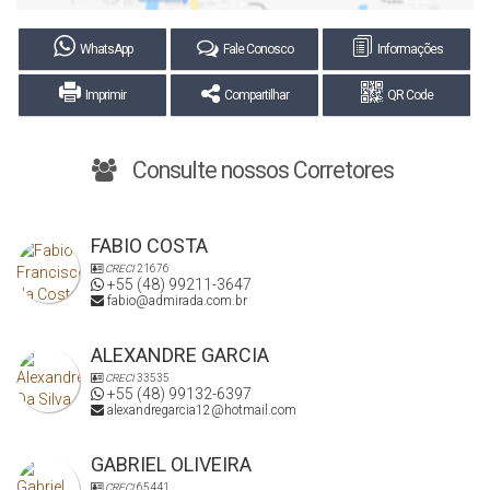
WhatsApp
Fale Conosco
Informações
Imprimir
Compartilhar
QR Code
Consulte nossos Corretores
FABIO COSTA
CRECI
21676
+55 (48) 99211-3647
fabio@admirada.com.br
ALEXANDRE GARCIA
CRECI
33535
+55 (48) 99132-6397
alexandregarcia12@hotmail.com
GABRIEL OLIVEIRA
CRECI
65441