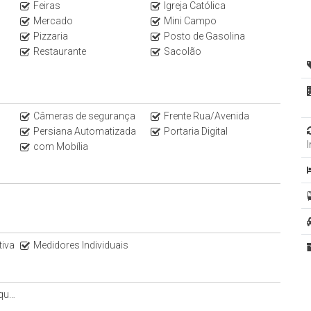
Celso Ramos, que nos presenteia com cenários encantadores,
Feiras
Igreja Católica
ador, paradisíaco, com águas cristalinas e areia branquinha.
Mercado
Mini Campo
Pizzaria
Posto de Gasolina
 envolvida pela natureza, uma sintonia perfeita entre o mar e a
Restaurante
Sacolão
 de vida.
s do mar o ÓPERA PALMAS RESIDENCE, um empreendimento de
Câmeras de segurança
Frente Rua/Avenida
Persiana Automatizada
Portaria Digital
com Mobília
tamento
0,90
tiva
Medidores Individuais
 abertura do ambiente
s dormitórios e living
vão