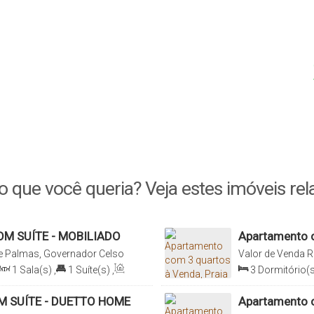
o que você queria? Veja estes imóveis rel
M SUÍTE - MOBILIADO
Apartamento c
LMAS
Governador C
de Palmas, Governador Celso
Valor de Venda
R
Palmas, Governad
1
Sala(s)
,
1
Suíte(s)
,
3
Dormitório(s
80
.37
m²
Total:
195
.56
m²
,
 SUÍTE - DUETTO HOME
Apartamento c