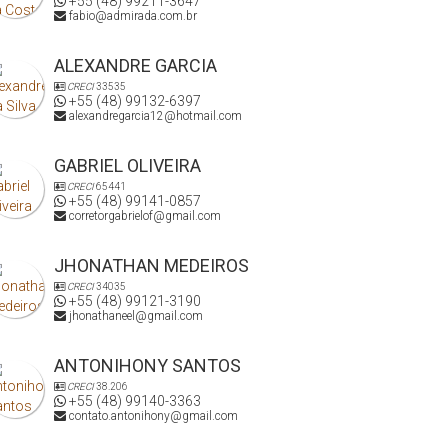
+55 (48) 99211-3647
fabio@admirada.com.br
ALEXANDRE GARCIA
CRECI
33535
+55 (48) 99132-6397
alexandregarcia12@hotmail.com
GABRIEL OLIVEIRA
CRECI
65441
+55 (48) 99141-0857
corretorgabrielof@gmail.com
JHONATHAN MEDEIROS
CRECI
34035
+55 (48) 99121-3190
jhonathaneel@gmail.com
ANTONIHONY SANTOS
CRECI
38.206
+55 (48) 99140-3363
contato.antonihony@gmail.com