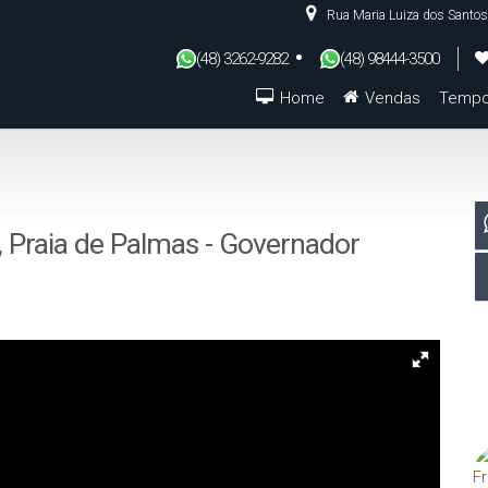
Rua Maria Luiza dos Santos
(48) 3262-9282
(48) 98444-3500
Home
Vendas
Tempo
De R$500.000 Até R$1.000.000
 Praia de Palmas - Governador