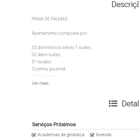
Descriç
PRAIA DE PALMAS
Apartamento composta por:
03 dormitórios sendo 1 suítes;
02 demi-suítes;
01 lavabo;
Cozinha gourmet
Sala de estar;
Ver mais...
Maravilhoso empreendimento na linda PRAIA DE PALM
Deta
O litoral catarinense é conhecido por suas belezas nat
As praias de Florianópolis são as mais visitadas, m
Serviços Próximos
surpreendem turistas e moradores.
Academias de ginástica
Avenida