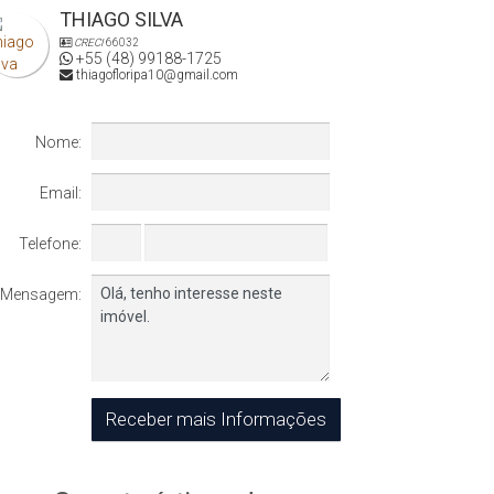
THIAGO SILVA
CRECI
66032
+55 (48) 99188-1725
thiagofloripa10@gmail.com
Nome:
Email:
Telefone:
Mensagem: