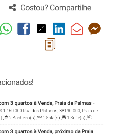
Gostou? Compartilhe
acionados!
om 3 quartos à Venda, Praia de Palmas -
elso Ramos
$
1.460.000
Rua dos Plátanos, 88190-000, Praia de
or Celso Ramos, Santa Catarina, Brasil
)
,
2
Banheiro(s)
,
1
Sala(s)
,
1
Suíte(s)
,
2
Vaga(s)
om 3 quartos à Venda, próximo da Praia