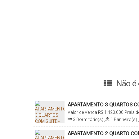
Não é 
APARTAMENTO 3 QUARTOS CO
ALTO PADRÃO - PRAIA DE PA
Valor de Venda
R$
1.420.000
Praia 
Ramos, Santa Catarina, Brasil
3
Dormitório(s)
,
1
Banheiro(s)
,
Total:
80
.37
m²
,
1
Vaga(s)
,
Útil:
APARTAMENTO 2 QUARTO COM