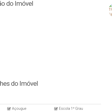
ão do Imóvel
AS.
lhes do Imóvel
urais e paisagens espetaculares.
as existem refúgios escondidos que também encantam e
Açougue
Escola 1º Grau