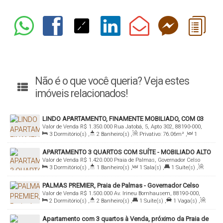
Não é o que você queria? Veja estes
imóveis relacionados!
LINDO APARTAMENTO, FINAMENTE MOBILIADO, COM 03
Valor de Venda
R$
1.350.000
Rua Jatobá, 5, Apto 302, 88190-000,
QUARTOS A VENDA NA PRAIA DE PALMAS
3
Dormitório(s)
,
2
Banheiro(s)
,
Privativo:
76
.06
m²
,
1
Praia de Palmas, Governador Celso Ramos, Santa Catarina, Brasil
Sala(s)
,
1
Suíte(s)
,
Total:
86
.06
m²
,
1
Vaga(s)
,
600m
APARTAMENTO 3 QUARTOS COM SUÍTE - MOBILIADO ALTO
Distância do Mar
,
Útil:
76
.06
m²
Valor de Venda
R$
1.420.000
Praia de Palmas, Governador Celso
PADRÃO - PRAIA DE PALMAS
3
Dormitório(s)
,
1
Banheiro(s)
,
1
Sala(s)
,
1
Suíte(s)
,
Ramos, Santa Catarina, Brasil
Total:
80
.37
m²
,
1
Vaga(s)
,
Útil:
80
.37
m²
PALMAS PREMIER, Praia de Palmas - Governador Celso
Valor de Venda
R$
1.500.000
Av. Irineu Bornhausem, 88190-000,
Ramos
2
Dormitório(s)
,
2
Banheiro(s)
,
1
Suíte(s)
,
1
Vaga(s)
,
Praia de Palmas, Governador Celso Ramos, Santa Catarina, Brasil
Útil:
82
.00
m²
Apartamento com 3 quartos à Venda, próximo da Praia de