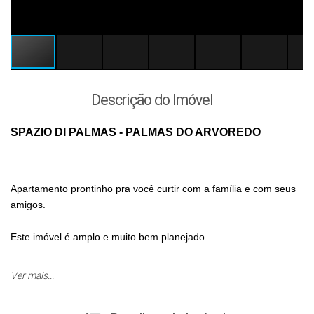
Descrição do Imóvel
SPAZIO DI PALMAS - PALMAS DO ARVOREDO
Apartamento prontinho pra você curtir com a família e com seus
amigos.
Este imóvel é amplo e muito bem planejado.
Composto por 03 dormitórios (sendo 1 suíte), banheiro social,
Ver mais...
sala de jantar/estar, cozinha/serviço, grande sacada com
churrasqueira a carvão, vaga dupla de garagem e hobby box.