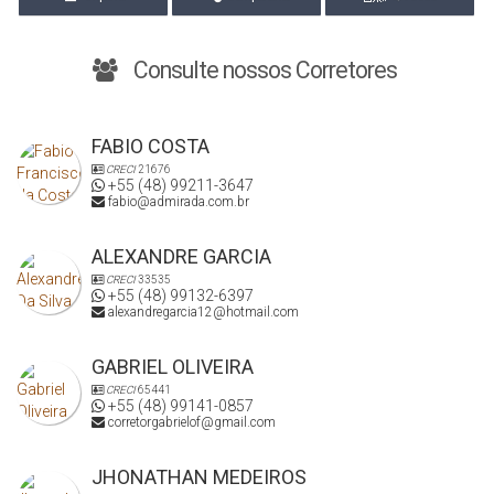
Consulte nossos Corretores
FABIO COSTA
CRECI
21676
+55 (48) 99211-3647
fabio@admirada.com.br
ALEXANDRE GARCIA
CRECI
33535
+55 (48) 99132-6397
alexandregarcia12@hotmail.com
GABRIEL OLIVEIRA
CRECI
65441
+55 (48) 99141-0857
corretorgabrielof@gmail.com
JHONATHAN MEDEIROS