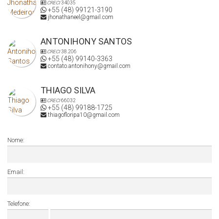
CRECI
34035
+55 (48) 99121-3190
jhonathaneel@gmail.com
ANTONIHONY SANTOS
CRECI
38.206
+55 (48) 99140-3363
contato.antonihony@gmail.com
THIAGO SILVA
CRECI
66032
+55 (48) 99188-1725
thiagofloripa10@gmail.com
Nome:
Email:
Telefone: