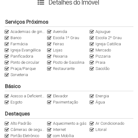
Detalhes do Imóvel
Confira o que mais te espera no SPAZIO DE PALMAS:
hall decorado
Serviços Próximos
acabamento de altíssimo padrão
hobby box privativo
Academias de ginástica
Avenida
Açougue
Banco
Escola 1º Grau
Escola 2º Grau
elevador com resgate automático por torre
Farmácia
Feiras
Igreja Católica
espaço goumert
Igreja Evangélica
Lojas
Mercado
piscinas adulto e infantil
Panificadora
Peixaria
Pizzaria
salão de festas e jogos
Ponto de circular
Posto de Gasolina
Praia
deck lazer
Praça/Parque
Restaurante
Sacolão
Sorveteria
espaço fitness
espaço teen
Básico
espaço leitura
Acesso a Deficientes
Elevador
Energia
playground
Esgoto
Pavimentação
Água
reaproveitamento da água da chuva
energia fotovoltaica para áreas comuns
Destaques
medição individual de água, gás e energia elétrica
Alto Padrão
Aquecimento a gás
Ar Condicionado
portaria 24 horas
Câmeras de segurança
Internet
Litoral
Portão Eletrônico
com Mobília