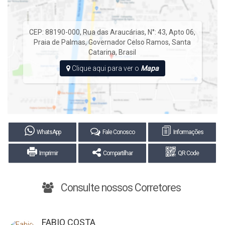
CEP: 88190-000
,
Rua das Araucárias
,
N°:
43
,
Apto 06
,
Praia de Palmas
,
Governador Celso Ramos
,
Santa
Catarina
,
Brasil
Clique aqui para ver o
Mapa
WhatsApp
Fale Conosco
Informações
Imprimir
Compartilhar
QR Code
Consulte nossos Corretores
FABIO COSTA