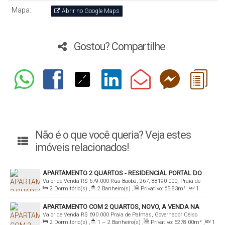
Mapa:
Abrir no Google Maps
Gostou? Compartilhe
Não é o que você queria? Veja estes
imóveis relacionados!
APARTAMENTO 2 QUARTOS - RESIDENCIAL PORTAL DO
Valor de Venda
R$
679.000
Rua Baobá, 267, 88190-000, Praia de
SOL - PRAIA DE PALMAS
2
Dormitório(s)
,
2
Banheiro(s)
,
Privativo:
65
.83
m²
,
1
Palmas, Governador Celso Ramos, Santa Catarina, Brasil
Sala(s)
,
1
Suíte(s)
,
1
Vaga(s)
,
550m
Distância do Mar
APARTAMENTO COM 2 QUARTOS, NOVO, A VENDA NA
Valor de Venda
R$
690.000
Praia de Palmas, Governador Celso
PRAIA DE PALMAS
2
Dormitório(s)
,
1 ~ 2
Banheiro(s)
,
Privativo:
6278
.00
m²
,
1
Ramos, Santa Catarina, Brasil