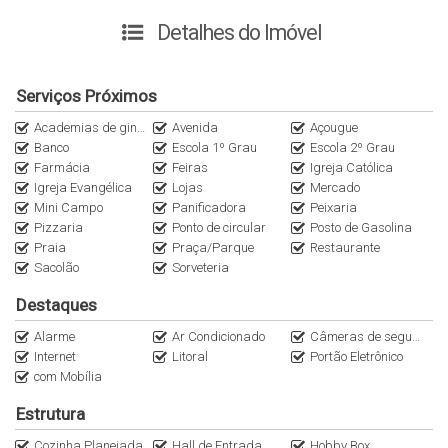
Detalhes do Imóvel
🏡 Características do imóvel
01 quarto
Serviços Próximos
01 banheiro
Academias de ginástica
Avenida
Açougue
Sala de estar/jantar integrada à cozinha
Banco
Escola 1º Grau
Escola 2º Grau
Churrasqueira a carvão
Farmácia
Feiras
Igreja Católica
Ambientes bem distribuídos
Igreja Evangélica
Lojas
Mercado
Apartamento 100% mobiliado (porteira fechada)
Mini Campo
Panificadora
Peixaria
Pizzaria
Ponto de circular
Posto de Gasolina
Praia
Praça/Parque
Restaurante
Sacolão
Sorveteria
📍 Localização
Destaques
Situado na charmosa Praia de Palmas, com fácil acesso à
praia e próximo de todo o comércio do bairro — mercados,
Alarme
Ar Condicionado
Câmeras de segurança
restaurantes, farmácias e serviços essenciais.
Internet
Litoral
Portão Eletrônico
com Mobília
Estrutura
🎯 Perfil ideal
Cozinha Planejada
Hall de Entrada
Hobby Box