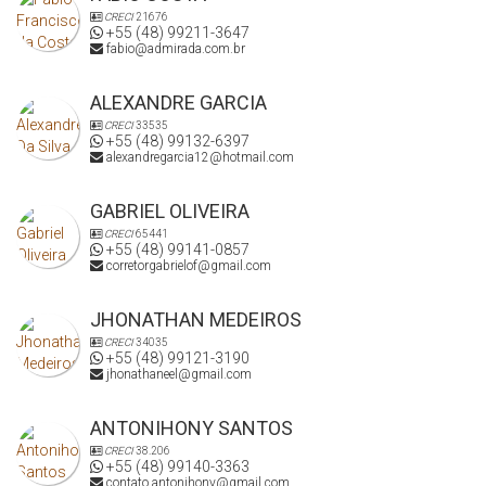
CRECI
21676
+55 (48) 99211-3647
fabio@admirada.com.br
ALEXANDRE GARCIA
CRECI
33535
+55 (48) 99132-6397
alexandregarcia12@hotmail.com
GABRIEL OLIVEIRA
CRECI
65441
+55 (48) 99141-0857
corretorgabrielof@gmail.com
JHONATHAN MEDEIROS
CRECI
34035
+55 (48) 99121-3190
jhonathaneel@gmail.com
ANTONIHONY SANTOS
CRECI
38.206
+55 (48) 99140-3363
contato.antonihony@gmail.com