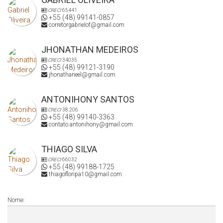
CRECI
65441
+55 (48) 99141-0857
corretorgabrielof@gmail.com
JHONATHAN MEDEIROS
CRECI
34035
+55 (48) 99121-3190
jhonathaneel@gmail.com
ANTONIHONY SANTOS
CRECI
38.206
+55 (48) 99140-3363
contato.antonihony@gmail.com
THIAGO SILVA
CRECI
66032
+55 (48) 99188-1725
thiagofloripa10@gmail.com
Nome: