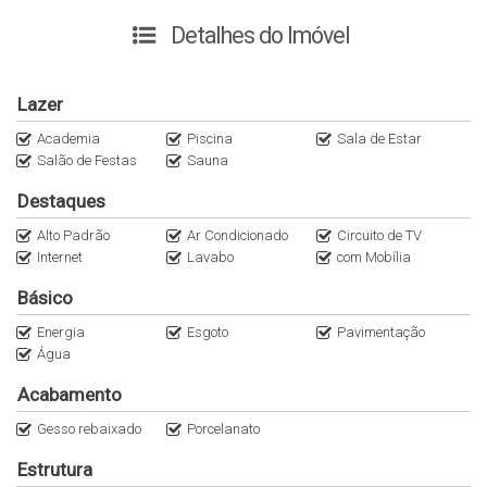
família, com:
Detalhes do Imóvel
• Piscina
• Academia
• Sauna
Lazer
• Espaços de convivência
Academia
Piscina
Sala de Estar
📍 Localização privilegiada em
Meia Praia – Itapema
, próxima ao
Salão de Festas
Sauna
mar, restaurantes, mercados e comércios da região.
💰
Valor:
R$ 1.690.000,00
Destaques
📐
Área privativa:
147m²
Alto Padrão
Ar Condicionado
Circuito de TV
🚗
2 vagas de garagem
Internet
Lavabo
com Mobília
🛋
Totalmente mobiliado
Entre em contato para mais informações e agende uma visita.
Básico
Energia
Esgoto
Pavimentação
Água
Acabamento
Gesso rebaixado
Porcelanato
Estrutura