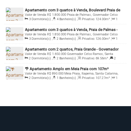
Apartamento com 3 quartos à Venda, Boulevard Praia de
Valor de Venda
R$
1.800.000
Praia de Palmas, Governador Celso
Palmas - Governador Celso Ramos
3
Dormitório(s)
,
4
Banheiro(s)
,
Privativo:
124
.00
m²
,
1
Ramos, Santa Catarina, Brasil
Sala(s)
,
3
Suíte(s)
,
1
Vaga(s)
,
Útil:
124
.00
m²
Apartamento com 3 quartos à Venda, Praia de Palmas -
Valor de Venda
R$
1.850.000
Praia de Palmas, Governador Celso
Governador Celso Ramos
3
Dormitório(s)
,
2
Banheiro(s)
,
Privativo:
126
.00
m²
,
1
Ramos, Santa Catarina, Brasil
Sala(s)
,
1
Suíte(s)
,
Total:
195
.57
m²
,
1
Vaga(s)
Apartamento com 2 quartos, Praia Grande - Governador
Valor de Venda
R$
1.650.000
Governador Celso Ramos, Santa
Celso Ramos
2
Dormitório(s)
,
2
Banheiro(s)
,
Privativo:
69
.56
m²
,
2
Catarina, Brasil
Suíte(s)
,
1
Vaga(s)
,
20m
Distância do Mar
🌴 Apartamento Amplo em Meia Praia com 107m²
Valor de Venda
R$
890.000
Meia Praia, Itapema, Santa Catarina,
Privativos – Excelente Oportunidade! 🏡
2
Dormitório(s)
,
1
Banheiro(s)
,
Privativo:
107
.27
m²
,
1
Brasil
Sala(s)
,
1
Vaga(s)
,
50m
Distância do Mar