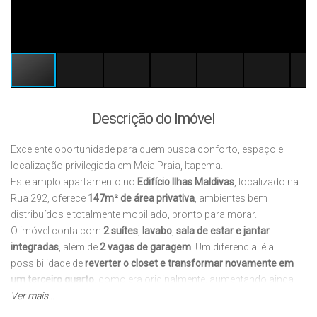
Descrição do Imóvel
Excelente oportunidade para quem busca conforto, espaço e
localização privilegiada em Meia Praia, Itapema.
Este amplo apartamento no
Edifício Ilhas Maldivas
, localizado na
Rua 292, oferece
147m² de área privativa
, ambientes bem
distribuídos e totalmente mobiliado, pronto para morar.
O imóvel conta com
2 suítes
,
lavabo
,
sala de estar e jantar
integradas
, além de
2 vagas de garagem
. Um diferencial é a
possibilidade de
reverter o closet e transformar novamente em
um terceiro quarto
, como era originalmente, aumentando ainda
mais a funcionalidade do apartamento.
Ver mais...
O condomínio oferece
área de lazer completa
, ideal para toda a