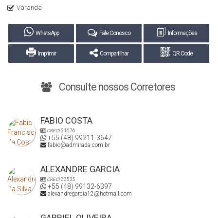
Varanda
WhatsApp
Fale Conosco
Informações
Imprimir
Compartilhar
QR Code
Consulte nossos Corretores
FABIO COSTA
CRECI
21676
+55 (48) 99211-3647
fabio@admirada.com.br
ALEXANDRE GARCIA
CRECI
33535
+55 (48) 99132-6397
alexandregarcia12@hotmail.com
GABRIEL OLIVEIRA