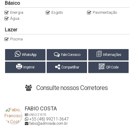
Básico
Energia
Esgoto
Pavimentação
Água
Lazer
Piscina
WhatsApp
Fale Conosco
Informações
Imprimir
Compartilhar
QR Code
Consulte nossos Corretores
FABIO COSTA
CRECI
21676
+55 (48) 99211-3647
fabio@admirada.com.br