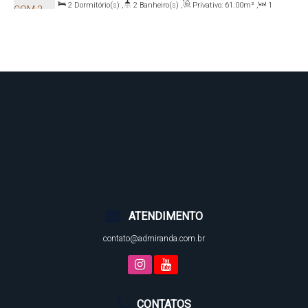
2
Dormitório(s)
,
2
Banheiro(s)
,
Privativo:
61
.00
m²
,
1
Ramos, Santa Catarina, Brasil
Sala(s)
,
1
Suíte(s)
,
Total:
73
.50
m²
,
1
Vaga(s)
,
500m
Distância do Mar
,
Útil:
61
.00
m²
ATENDIMENTO
contato@admiranda.com.br
CONTATOS