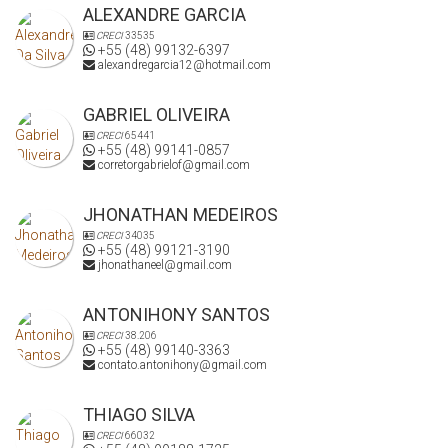
ALEXANDRE GARCIA
CRECI
33535
+55 (48) 99132-6397
alexandregarcia12@hotmail.com
GABRIEL OLIVEIRA
CRECI
65441
+55 (48) 99141-0857
corretorgabrielof@gmail.com
JHONATHAN MEDEIROS
CRECI
34035
+55 (48) 99121-3190
jhonathaneel@gmail.com
ANTONIHONY SANTOS
CRECI
38.206
+55 (48) 99140-3363
contato.antonihony@gmail.com
THIAGO SILVA
CRECI
66032