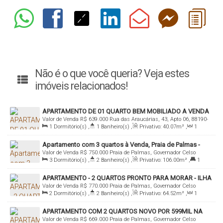
Não é o que você queria? Veja estes
imóveis relacionados!
APARTAMENTO DE 01 QUARTO BEM MOBILIADO A VENDA
Valor de Venda
R$
639.000
Rua das Araucárias, 43, Apto 06, 88190-
NA PRAIA DE PALMAS
1
Dormitório(s)
,
1
Banheiro(s)
,
Privativo:
40
.07
m²
,
1
000, Praia de Palmas, Governador Celso Ramos, Santa Catarina,
Sala(s)
,
Total:
59
.93
m²
,
1
Vaga(s)
,
450m
Distância do Mar
,
Brasil
Apartamento com 3 quartos à Venda, Praia de Palmas -
Útil:
40
.07
m²
Valor de Venda
R$
750.000
Praia de Palmas, Governador Celso
Governador Celso Ramos
3
Dormitório(s)
,
2
Banheiro(s)
,
Privativo:
106
.00
m²
,
1
Ramos, Santa Catarina, Brasil
Suíte(s)
,
1400m
Distância do Mar
APARTAMENTO - 2 QUARTOS PRONTO PARA MORAR - ILHA
Valor de Venda
R$
770.000
Praia de Palmas, Governador Celso
DI CAPRI RESIDENCE
2
Dormitório(s)
,
2
Banheiro(s)
,
Privativo:
64
.52
m²
,
1
Ramos, Santa Catarina, Brasil
Sala(s)
,
1
Suíte(s)
,
1
Vaga(s)
,
220m
Distância do Mar
APARTAMENTO COM 2 QUARTOS NOVO POR 599MIL NA
Valor de Venda
R$
669.000
Praia de Palmas, Governador Celso
PRAIA DE PALMAS - VENDA