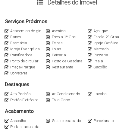
mudar sem preocupações. Conta ainda com 1 vaga de
Detalhes do Imóvel
garagem semi coberta, garantindo segurança e praticidade no
dia a dia.
Serviços Próximos
Destaques do imóvel:
Academias de ginástica
Avenida
Açougue
Banco
Escola 1º Grau
Escola 2º Grau
* 61,65m² de área privativa;
Farmácia
Feiras
Igreja Católica
Igreja Evangélica
Lojas
Mercado
* 02 suítes;
Panificadora
Peixaria
Pizzaria
* Lavabo;
Ponto de circular
Posto de Gasolina
Praia
* Totalmente mobiliado;
Praça/Parque
Restaurante
Sacolão
* Sala de estar e jantar integradas;
Sorveteria
* Cozinha funcional;
Destaques
* Área de serviço;
* 01 vaga de garagem semi coberta.
Alto Padrão
Ar Condicionado
Lavabo
Portão Eletrônico
TV a Cabo
Entre em contato e agende sua visita para conhecer este
Acabamento
excelente imóvel!
Assoalho
Gesso rebaixado
Porcelanato
Portas laqueadas