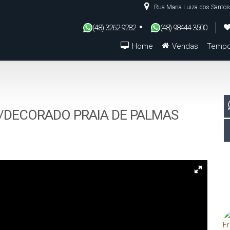
Rua Maria Luiza dos Santos
(48) 3262-9282
(48) 98444-3500
Home
Vendas
Tempo
De R$500.000 Até R$1.000.000
/DECORADO PRAIA DE PALMAS