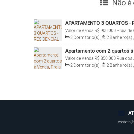
Não é 
APARTAMENTO 3 QUARTOS - R
- PRAIA DE PALMAS
Valor de Venda
R$
900.000
Praia de
Ramos, Santa Catarina, Brasil
3
Dormitório(s)
,
2
Banheiro(s)
,
Suíte(s)
,
Total:
128
.00
m²
,
1
Vag
Apartamento com 2 quartos à 
Governador Celso Ramos
Valor de Venda
R$
850.000
Rua dos 
Praia de Palmas, Governador Celso 
2
Dormitório(s)
,
2
Banheiro(s)
,
Vaga(s)
,
Útil:
59
.06
m²
AT
contato