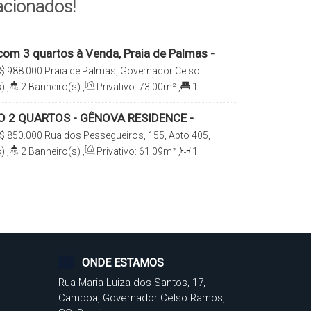
acionados!
om 3 quartos à Venda, Praia de Palmas -
elso Ramos
$
988.000
Praia de Palmas, Governador Celso
arina, Brasil
)
,
2
Banheiro(s)
,
Privativo:
73
.00
m²
,
1
96
.88
m²
,
1
Vaga(s)
,
350m
Distância do Mar
,
 2 QUARTOS - GÊNOVA RESIDENCE -
LMAS
$
850.000
Rua dos Pessegueiros, 155, Apto 405,
a de Palmas, Governador Celso Ramos, Santa
)
,
2
Banheiro(s)
,
Privativo:
61
.09
m²
,
1
e(s)
,
Total:
61
.09
m²
,
1
Vaga(s)
,
Útil:
ONDE ESTAMOS
Rua Maria Luiza dos Santos
,
17
,
Camboa
,
Governador Celso Ramos
,