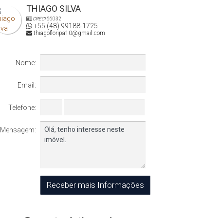
THIAGO SILVA
CRECI
66032
+55 (48) 99188-1725
thiagofloripa10@gmail.com
Nome:
Email:
Telefone:
Mensagem: