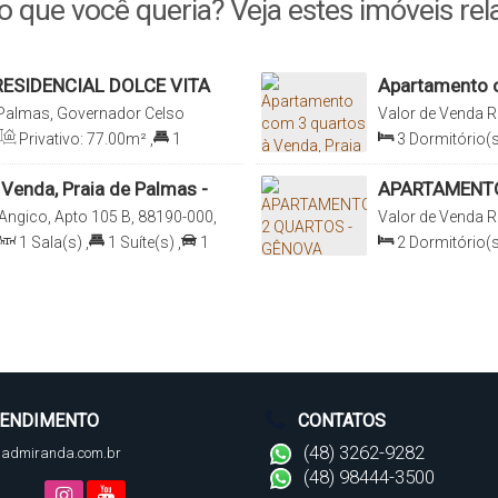
o que você queria? Veja estes imóveis rel
ESIDENCIAL DOLCE VITA
Apartamento c
Governador C
 Palmas, Governador Celso
Valor de Venda
R
Ramos, Santa Cat
Privativo:
77
.00
m²
,
1
3
Dormitório(s
a(s)
,
Útil:
77
.00
m²
Suíte(s)
,
Total:
Útil:
73
.00
m²
Venda, Praia de Palmas -
APARTAMENTO
PRAIA DE PA
Angico, Apto 105 B, 88190-000,
Valor de Venda
R
Ramos, Santa Catarina, Brasil
88190-000, Prai
1
Sala(s)
,
1
Suíte(s)
,
1
2
Dormitório(s
Catarina, Brasil
Sala(s)
,
1
Suít
61
.09
m²
ENDIMENTO
CONTATOS
(48) 3262-9282
@admiranda.com.br
(48) 98444-3500