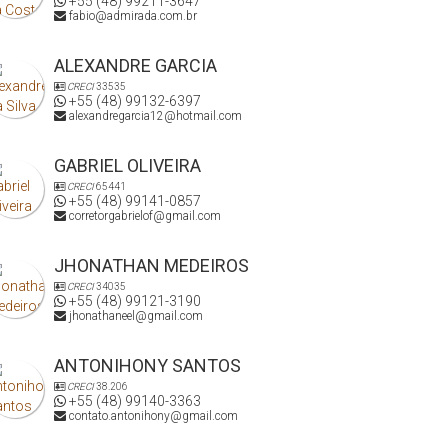
+55 (48) 99211-3647
fabio@admirada.com.br
ALEXANDRE GARCIA
CRECI
33535
+55 (48) 99132-6397
alexandregarcia12@hotmail.com
GABRIEL OLIVEIRA
CRECI
65441
+55 (48) 99141-0857
corretorgabrielof@gmail.com
JHONATHAN MEDEIROS
CRECI
34035
+55 (48) 99121-3190
jhonathaneel@gmail.com
ANTONIHONY SANTOS
CRECI
38.206
+55 (48) 99140-3363
contato.antonihony@gmail.com