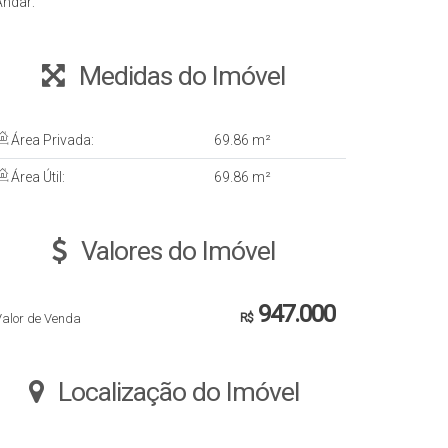
Andar:
Medidas do Imóvel
Área Privada:
69
.86
m²
Área Útil:
69
.86
m²
Valores do Imóvel
947.000
Valor de Venda
R$
Localização do Imóvel