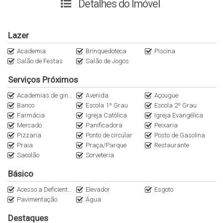
Detalhes do Imóvel
✔️
01 Banheiro Social;
✔️
02 Vagas de Garagem
✔️
01 Hobby Box.
Lazer
📏
O Apartamento possui 103,79m² de área privativa.
Academia
Brinquedoteca
Piscina
Salão de Festas
Salão de Jogos
Área de Lazer:
Serviços Próximos
Academias de ginástica
Avenida
Açougue
✔️
Piscina com raia de 27 metros
Banco
Escola 1º Grau
Escola 2º Grau
✔️
Amplo deck integrado com áreas comum ao seu redor
Farmácia
Igreja Católica
Igreja Evangélica
✔️
Salão de festas
Mercado
Panificadora
Peixaria
✔️
Espaço Gourmet
Pizzaria
Ponto de circular
Posto de Gasolina
Praia
Praça/Parque
Restaurante
✔️
Brinquedoteca
Sacolão
Sorveteria
✔️
Salão de Jogos
✔️
Espaço Fitness
Básico
✔️
Espaço Pet
Acesso a Deficientes
Elevador
Esgoto
✔️
Fireplace
Pavimentação
Água
📲
Destaques
Não perca essa oportunidade, consulte um de nossos