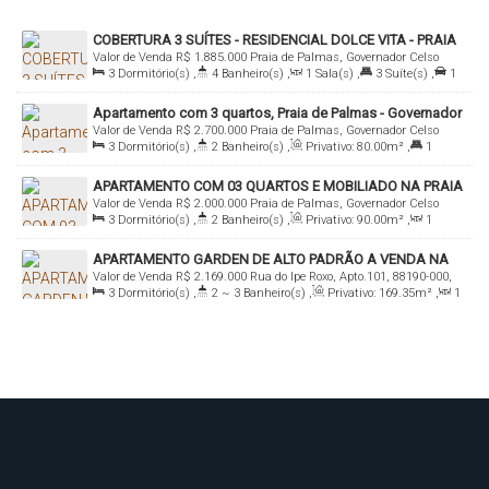
COBERTURA 3 SUÍTES - RESIDENCIAL DOLCE VITA - PRAIA
Valor de Venda
R$
1.885.000
Praia de Palmas, Governador Celso
DE PALMAS
3
Dormitório(s)
,
4
Banheiro(s)
,
1
Sala(s)
,
3
Suíte(s)
,
1
Ramos, Santa Catarina, Brasil
Vaga(s)
Apartamento com 3 quartos, Praia de Palmas - Governador
Valor de Venda
R$
2.700.000
Praia de Palmas, Governador Celso
Celso Ramos
3
Dormitório(s)
,
2
Banheiro(s)
,
Privativo:
80
.00
m²
,
1
Ramos, Santa Catarina, Brasil
Suíte(s)
,
1
Vaga(s)
APARTAMENTO COM 03 QUARTOS E MOBILIADO NA PRAIA
Valor de Venda
R$
2.000.000
Praia de Palmas, Governador Celso
DE PALMAS - DECORADO A VENDA
3
Dormitório(s)
,
2
Banheiro(s)
,
Privativo:
90
.00
m²
,
1
Ramos, Santa Catarina, Brasil
Sala(s)
,
1
Suíte(s)
,
2
Vaga(s)
,
350m
Distância do Mar
,
Útil:
APARTAMENTO GARDEN DE ALTO PADRÃO A VENDA NA
90
.00
m²
Valor de Venda
R$
2.169.000
Rua do Ipe Roxo, Apto.101, 88190-000,
PRAIA DE PALMAS COM 03 SUÍTES + 05 VAGAS
3
Dormitório(s)
,
2 ~ 3
Banheiro(s)
,
Privativo:
169
.35
m²
,
1
Praia de Palmas, Governador Celso Ramos, Santa Catarina, Brasil
Sala(s)
,
1 ~ 3
Suíte(s)
,
Total:
220
.00
m²
,
5
Vaga(s)
,
150m
Distância do Mar
,
Útil:
169
.35
m²