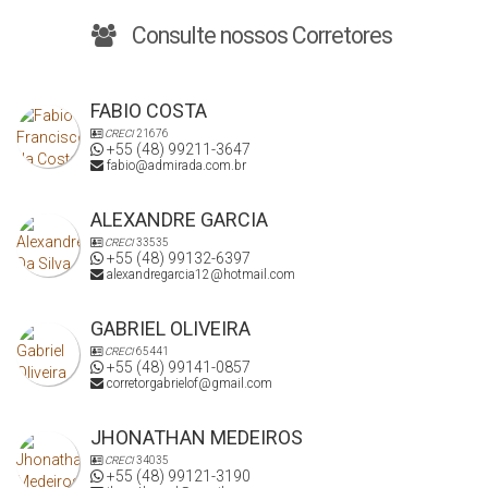
Consulte nossos Corretores
FABIO COSTA
CRECI
21676
+55 (48) 99211-3647
fabio@admirada.com.br
ALEXANDRE GARCIA
CRECI
33535
+55 (48) 99132-6397
alexandregarcia12@hotmail.com
GABRIEL OLIVEIRA
CRECI
65441
+55 (48) 99141-0857
corretorgabrielof@gmail.com
JHONATHAN MEDEIROS
CRECI
34035
+55 (48) 99121-3190