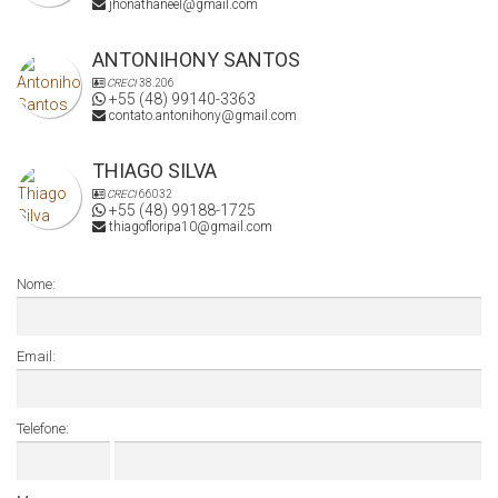
jhonathaneel@gmail.com
ANTONIHONY SANTOS
CRECI
38.206
+55 (48) 99140-3363
contato.antonihony@gmail.com
THIAGO SILVA
CRECI
66032
+55 (48) 99188-1725
thiagofloripa10@gmail.com
Nome:
Email:
Telefone: