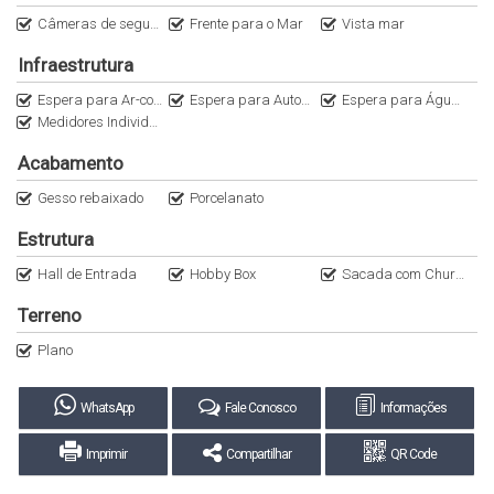
corretores e agende já sua visita!
Câmeras de segurança
Frente para o Mar
Vista mar
Infraestrutura
Espera para Ar-condicionado Split
Espera para Automação
Espera para Água Quente
Medidores Individuais
Acabamento
Gesso rebaixado
Porcelanato
Estrutura
Hall de Entrada
Hobby Box
Sacada com Churrasqueira a Carvão
Terreno
Plano
WhatsApp
Fale Conosco
Informações
Imprimir
Compartilhar
QR Code