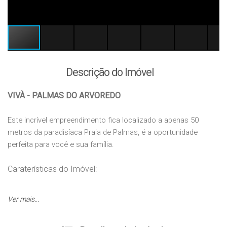
Descrição do Imóvel
VIVÀ - PALMAS DO ARVOREDO
Este incrível empreendimento fica localizado a apenas 50
metros da paradisíaca Praia de Palmas, é a oportunidade
perfeita para você e sua família.
Caraterísticas do Imóvel:
✔️
03 Quartos / sendo 02 suíte;
Ver mais...
✔️
Sala de Jantar/Estar;
✔️
Área de Serviço;