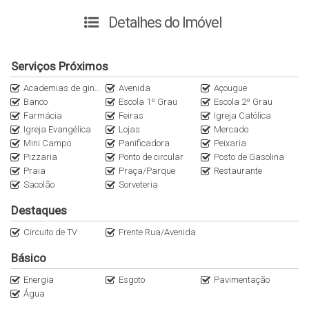
✔️ Casa com aproximadamente 80m² de área construída
Detalhes do Imóvel
✔️ Terreno com aproximadamente 160m² de área total
✔️ 02 dormitórios
Serviços Próximos
Academias de ginástica
Avenida
Açougue
✔️ 01 banheiro social
Banco
Escola 1º Grau
Escola 2º Grau
Farmácia
Feiras
Igreja Católica
✔️ Sala de jantar e estar integradas
Igreja Evangélica
Lojas
Mercado
Mini Campo
Panificadora
Peixaria
Pizzaria
Ponto de circular
Posto de Gasolina
✔️ Cozinha funcional
Praia
Praça/Parque
Restaurante
Sacolão
Sorveteria
✔️ Varanda aconchegante
Destaques
✔️ Área de garagem com churrasqueira e pia
Circuito de TV
Frente Rua/Avenida
Básico
✔️ Excelente padrão construtivo em madeira de lei
Energia
Esgoto
Pavimentação
🌴 SOBRE A PRAIA DA FAZENDA DA ARMAÇÃO
Água