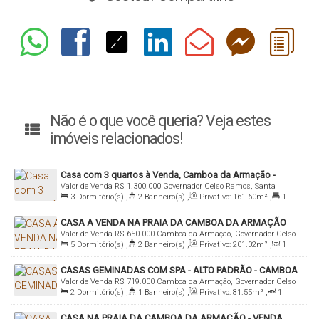
Não é o que você queria? Veja estes
imóveis relacionados!
Casa com 3 quartos à Venda, Camboa da Armação -
Valor de Venda
R$
1.300.000
Governador Celso Ramos, Santa
Governador Celso Ramos
3
Dormitório(s)
,
2
Banheiro(s)
,
Privativo:
161
.60
m²
,
1
Catarina, Brasil
Suíte(s)
,
3
Vaga(s)
,
Terreno:
360
.00
m²
CASA A VENDA NA PRAIA DA CAMBOA DA ARMAÇÃO
Valor de Venda
R$
650.000
Camboa da Armação, Governador Celso
5
Dormitório(s)
,
2
Banheiro(s)
,
Privativo:
201
.02
m²
,
1
Ramos, Santa Catarina, Brasil
Sala(s)
,
Total:
201
.02
m²
,
2 ~ 4
Vaga(s)
,
350m
Distância do
CASAS GEMINADAS COM SPA - ALTO PADRÃO - CAMBOA
Mar
,
Útil:
201
.02
m²
,
Terreno:
360
.01
m²
,
Fundos:
12
.26
m
,
Valor de Venda
R$
719.000
Camboa da Armação, Governador Celso
Frente:
12
.54
m
,
Lado Direito:
30
.59
m
,
Lado Esquerdo:
29
.49
m
2
Dormitório(s)
,
1
Banheiro(s)
,
Privativo:
81
.55
m²
,
1
Ramos, Santa Catarina, Brasil
Sala(s)
,
Total:
95
.54
~ 145
.57
m²
,
1
Vaga(s)
,
1400m
Distância
CASA NA PRAIA DA CAMBOA DA ARMAÇÃO - VENDA
do Mar
,
Terreno:
450
.50
m²