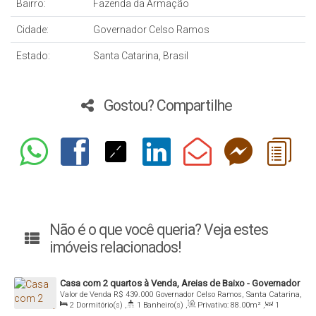
Bairro:
Fazenda da Armação
Cidade:
Governador Celso Ramos
Estado:
Santa Catarina, Brasil
Gostou? Compartilhe
Não é o que você queria? Veja estes
imóveis relacionados!
Casa com 2 quartos à Venda, Areias de Baixo - Governador
Valor de Venda
R$
439.000
Governador Celso Ramos, Santa Catarina,
Celso Ramos
2
Dormitório(s)
,
1
Banheiro(s)
,
Privativo:
88
.00
m²
,
1
Brasil