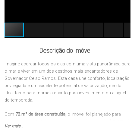
Descrição do Imóvel
Imagine acordar todos os dias com uma vista panorâmica para
o mar e viver em um dos destinos mais encantadores de
Governador Celso Ramos. Esta casa une conforto, localização
privilegiada e um excelente potencial de valorização, sendo
ideal tanto para moradia quanto para investimento ou aluguel
de temporada.
Com
72 m² de área construída
, o imóvel foi planejado para
oferecer praticidade e qualidade de vida. Conta com
1 quarto
,
1
Ver mais...
banheiro
e um ambiente aconchegante, perfeito para quem