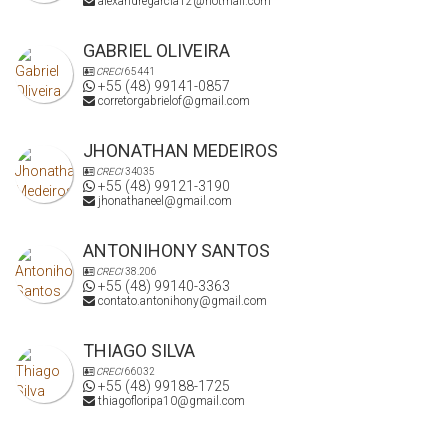
alexandregarcia12@hotmail.com
Agende sua visita e venha conhecer de perto esse imóvel
exclusivo!
GABRIEL OLIVEIRA
CRECI
65441
+55 (48) 99141-0857
corretorgabrielof@gmail.com
JHONATHAN MEDEIROS
CRECI
34035
+55 (48) 99121-3190
jhonathaneel@gmail.com
ANTONIHONY SANTOS
CRECI
38.206
+55 (48) 99140-3363
contato.antonihony@gmail.com
THIAGO SILVA
CRECI
66032
+55 (48) 99188-1725
thiagofloripa10@gmail.com