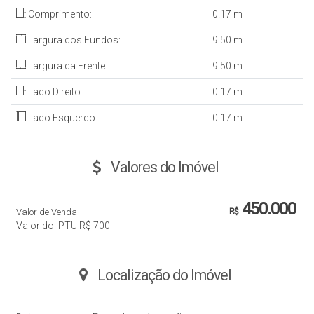
Comprimento:
0
.17
m
Largura dos Fundos:
9
.50
m
Largura da Frente:
9
.50
m
Lado Direito:
0
.17
m
Lado Esquerdo:
0
.17
m
Valores do Imóvel
450.000
Valor de Venda
R$
Valor do IPTU
R$
700
Localização do Imóvel