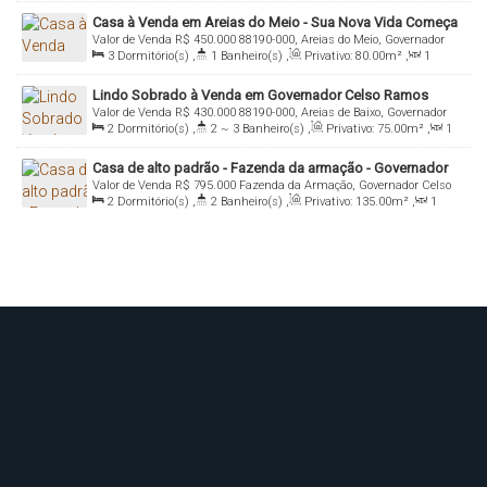
Sala(s)
,
Total:
360
.00
~ 369
.00
m²
,
2
Vaga(s)
Casa à Venda em Areias do Meio - Sua Nova Vida Começa
Valor de Venda
R$
450.000
88190-000, Areias do Meio, Governador
Aqui!
3
Dormitório(s)
,
1
Banheiro(s)
,
Privativo:
80
.00
m²
,
1
Celso Ramos, Santa Catarina, Brasil
Sala(s)
,
2
Vaga(s)
,
Terreno:
240
.00
m²
Lindo Sobrado à Venda em Governador Celso Ramos
Valor de Venda
R$
430.000
88190-000, Areias de Baixo, Governador
2
Dormitório(s)
,
2 ~ 3
Banheiro(s)
,
Privativo:
75
.00
m²
,
1
Celso Ramos, Santa Catarina, Brasil
Sala(s)
,
2
Suíte(s)
,
1
Vaga(s)
Casa de alto padrão - Fazenda da armação - Governador
Valor de Venda
R$
795.000
Fazenda da Armação, Governador Celso
Celso Ramos
2
Dormitório(s)
,
2
Banheiro(s)
,
Privativo:
135
.00
m²
,
1
Ramos, Santa Catarina, Brasil
Sala(s)
,
1
Suíte(s)
,
2
Vaga(s)
,
Terreno:
180
.00
m²