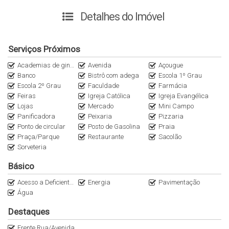
busca tranquilidade sem abrir mão da proximidade com as
praias mais bonitas da região.
Detalhes do Imóvel
O terreno possui
161,5 m² (9,5 x 17 metros)
, com
quintal
Serviços Próximos
totalmente fechado
, garantindo mais privacidade e segurança.
Além disso, a propriedade dispõe de
4 vagas de
Academias de ginástica
Avenida
Açougue
estacionamento
e possui
estrutura e viabilidade para
Banco
Bistrô com adega
Escola 1º Grau
Escola 2º Grau
Faculdade
Farmácia
construção de até 3 pavimentos
, oferecendo excelente
Feiras
Igreja Católica
Igreja Evangélica
oportunidade para ampliação ou desenvolvimento de um
Lojas
Mercado
Mini Campo
projeto ainda mais valorizado.
Panificadora
Peixaria
Pizzaria
Ponto de circular
Posto de Gasolina
Praia
Outro diferencial é que as laterais e o fundo do imóvel já são
Praça/Parque
Restaurante
Sacolão
impermeabilizados
Sorveteria
, proporcionando maior durabilidade e
segurança à construção.
Básico
Acesso a Deficientes
Energia
Pavimentação
A localização é um dos grandes destaques:
Água
🌊 Vista panorâmica para o mar.
Destaques
🏖️ Apenas
900 metros da praia
, perfeita para esportes
Frente Rua/Avenida