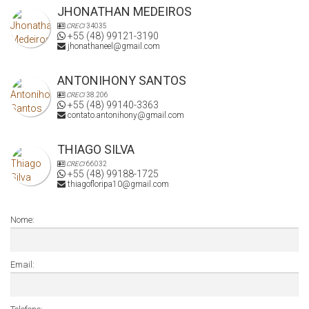
JHONATHAN MEDEIROS
CRECI
34035
+55 (48) 99121-3190
jhonathaneel@gmail.com
ANTONIHONY SANTOS
CRECI
38.206
+55 (48) 99140-3363
contato.antonihony@gmail.com
THIAGO SILVA
CRECI
66032
+55 (48) 99188-1725
thiagofloripa10@gmail.com
Nome:
Email: