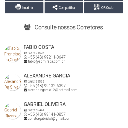
Imprimir
Compartilhar
QR Code
Consulte nossos Corretores
FABIO COSTA
CRECI
21676
+55 (48) 99211-3647
fabio@admirada.com.br
ALEXANDRE GARCIA
CRECI
33535
+55 (48) 99132-6397
alexandregarcia12@hotmail.com
GABRIEL OLIVEIRA
CRECI
65441
+55 (48) 99141-0857
corretorgabrielof@gmail.com