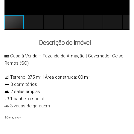
Descrição do Imóvel
🏡 Casa à Venda – Fazenda da Armação | Governador Celso
Ramos (SC)
📐 Terreno: 375 m² | Área construída: 80 m²
🛏 3 dormitórios
🛋 2 salas amplas
🛁 1 banheiro social
🚗 3 vagas de garagem
Ver mais...
Esta casa é a escolha ideal tanto para moradia quanto para
investimento com locação de temporada, unindo praticidade e