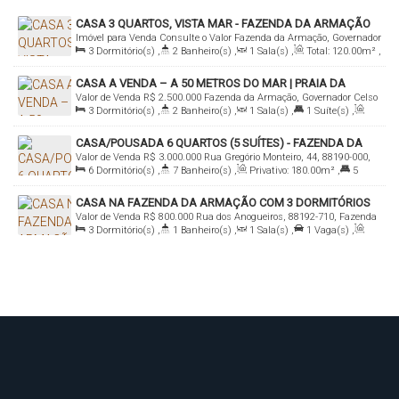
CASA 3 QUARTOS, VISTA MAR - FAZENDA DA ARMAÇÃO
Imóvel para Venda
Consulte o Valor
Fazenda da Armação, Governador
3
Dormitório(s)
,
2
Banheiro(s)
,
1
Sala(s)
,
Total:
120
.00
m²
,
Celso Ramos, Santa Catarina, Brasil
3
Vaga(s)
,
Terreno:
1800
.00
m²
CASA A VENDA – A 50 METROS DO MAR | PRAIA DA
Valor de Venda
R$
2.500.000
Fazenda da Armação, Governador Celso
FAZENDA DA ARMAÇÃO
3
Dormitório(s)
,
2
Banheiro(s)
,
1
Sala(s)
,
1
Suíte(s)
,
Ramos, Santa Catarina, Brasil
Total:
252
.46
m²
,
1
Vaga(s)
,
50m
Distância do Mar
,
Útil:
CASA/POUSADA 6 QUARTOS (5 SUÍTES) - FAZENDA DA
252
.46
m²
,
Terreno:
478
.00
m²
Valor de Venda
R$
3.000.000
Rua Gregório Monteiro, 44, 88190-000,
ARMAÇÃO
6
Dormitório(s)
,
7
Banheiro(s)
,
Privativo:
180
.00
m²
,
5
Fazenda da Armação, Governador Celso Ramos, Santa Catarina,
Suíte(s)
,
4
Vaga(s)
,
100m
Distância do Mar
,
Terreno:
Brasil
CASA NA FAZENDA DA ARMAÇÃO COM 3 DORMITÓRIOS
432
.00
m²
Valor de Venda
R$
800.000
Rua dos Anogueiros, 88192-710, Fazenda
3
Dormitório(s)
,
1
Banheiro(s)
,
1
Sala(s)
,
1
Vaga(s)
,
da Armação, Governador Celso Ramos, Santa Catarina, Brasil
Útil:
88
.00
m²
,
Terreno:
193
.00
m²