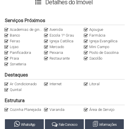
excelente potencial de valorização.
Detalhes do Imóvel
📍 Localização privilegiada: fica próxima à praia e a todo o
Serviços Próximos
comércio do bairro, garantindo comodidade no dia a dia e
grande atratividade para quem deseja rentabilizar com aluguel
Academias de ginástica
Avenida
Açougue
por temporada.
Banco
Escola 1º Grau
Farmácia
Feiras
Igreja Católica
Igreja Evangélica
Lojas
Mercado
Mini Campo
Com ambientes bem distribuídos, quintal espaçoso e terreno
Panificadora
Peixaria
Posto de Gasolina
de 375 m², o imóvel oferece conforto e funcionalidade, além de
Praia
Restaurante
Sacolão
possibilidade de ampliações ou personalização da área
Sorveteria
externa.
Destaques
🌊 Uma oportunidade única para quem busca qualidade de vida
Ar Condicionado
Internet
Litoral
em um dos destinos mais procurados de Governador Celso
Quintal
Ramos.
Estrutura
📲 Entre em contato e agende uma visita para conhecer de
Cozinha Planejada
Varanda
Área de Serviço
perto este imóvel!
WhatsApp
Fale Conosco
Informações