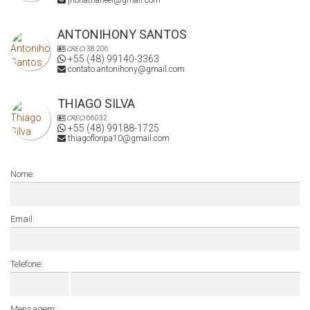
jhonathaneel@gmail.com
ANTONIHONY SANTOS
CRECI
38.206
+55 (48) 99140-3363
contato.antonihony@gmail.com
THIAGO SILVA
CRECI
66032
+55 (48) 99188-1725
thiagofloripa10@gmail.com
Nome:
Email:
Telefone:
Mensagem: