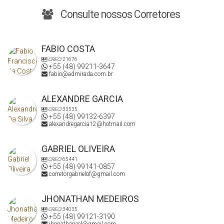
Consulte nossos Corretores
FABIO COSTA
CRECI
21676
+55 (48) 99211-3647
fabio@admirada.com.br
ALEXANDRE GARCIA
CRECI
33535
+55 (48) 99132-6397
alexandregarcia12@hotmail.com
GABRIEL OLIVEIRA
CRECI
65441
+55 (48) 99141-0857
corretorgabrielof@gmail.com
JHONATHAN MEDEIROS
CRECI
34035
+55 (48) 99121-3190