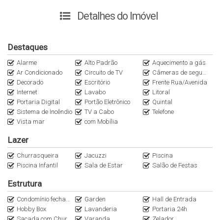
Arquitetura assinada por Robson Nascimento
Detalhes do Imóvel
Sala de estar com lareira integrada à sala de jantar
Ampla cozinha planejada e área de serviço
Destaques
Varanda com churrasqueira
Piscina com raia de 15 metros
Alarme
Alto Padrão
Aquecimento a gás
Amplo jardim privativo
Ar Condicionado
Circuito de TV
Câmeras de segurança
Excelente padrão construtivo, pensado para oferecer
Decorado
Escritório
Frente Rua/Avenida
Internet
Lavabo
Litoral
conforto, espaço e funcionalidade
Portaria Digital
Portão Eletrônico
Quintal
🏢 Infraestrutura do Condomínio:
Sistema de Incêndio
TV a Cabo
Telefone
Portaria 24h e segurança monitorada
Vista mar
com Mobília
Quadra poliesportiva
Lazer
Quiosque com churrasqueira para festas e eventos
Áreas verdes e jardins bem cuidados
Churrasqueira
Jacuzzi
Piscina
Piscina Infantil
Sala de Estar
Salão de Festas
🌿 Sobre o bairro Cacupé:
Estrutura
Localizado a apenas 16 km do centro de Florianópolis, com
fácil acesso à SC-401, Cacupé é um bairro nobre e
Condomínio fechado
Garden
Hall de Entrada
Hobby Box
Lavanderia
Portaria 24h
essencialmente residencial. Oferece tranquilidade, segurança e
Sacada com Churrasqueira a Carvão
Varanda
Zelador