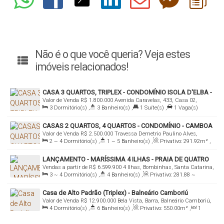
Não é o que você queria? Veja estes
imóveis relacionados!
CASA 3 QUARTOS, TRIPLEX - CONDOMÍNIO ISOLA D'ELBA -
Valor de Venda
R$
1.800.000
Avenida Caravelas, 433, Casa 02,
PRAIA GRANDE
3
Dormitório(s)
,
3
Banheiro(s)
,
1
Suíte(s)
,
1
Vaga(s)
88190-000, Praia Grande, Governador Celso Ramos, Santa Catarina,
Brasil
CASAS 2 QUARTOS, 4 QUARTOS - CONDOMÍNIO - CAMBOA
Valor de Venda
R$
2.500.000
Travessa Demetrio Paulino Alves,
2 ~ 4
Dormitório(s)
,
1 ~ 5
Banheiro(s)
,
Privativo:
291
.92
m²
,
88190-000, Camboa da Armação, Governador Celso Ramos, Santa
1
Sala(s)
,
Total:
291
.92
m²
,
1
Vaga(s)
,
Útil:
291
.92
m²
,
Catarina, Brasil
LANÇAMENTO - MARÍSSIMA 4 ILHAS - PRAIA DE QUATRO
Terreno:
804
.00
m²
Vendas a partir de
R$
6.599.900
4 Ilhas, Bombinhas, Santa Catarina,
ILHAS EM BOMBINHAS
3 ~ 4
Dormitório(s)
,
4
Banheiro(s)
,
Privativo:
281
.88
~
Brasil
373
.07
m²
,
1
Sala(s)
,
3 ~ 4
Suíte(s)
,
2
Vaga(s)
,
100m
Casa de Alto Padrão (Triplex) - Balneário Camboriú
Distância do Mar
Valor de Venda
R$
12.900.000
Bela Vista, Barra, Balneário Camboriú,
4
Dormitório(s)
,
6
Banheiro(s)
,
Privativo:
550
.00
m²
,
1
Santa Catarina, Brasil
Sala(s)
,
4
Suíte(s)
,
4
Vaga(s)
,
Terreno:
525
.00
m²