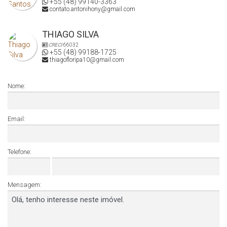
+55 (48) 99140-3363
contato.antonihony@gmail.com
THIAGO SILVA
CRECI
66032
+55 (48) 99188-1725
thiagofloripa10@gmail.com
Nome:
Email:
Telefone:
Mensagem: