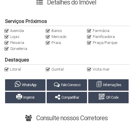
Detalhes do Imóvel
Aberto a negociação…… estuda propostas.
Agende sua visita e venha conhecer pessoalmente.
Estamos aguardando você…
Serviços Próximos
************************************************************
Avenida
Banco
Farmácia
PROCURE UM DE NOSSOS CORRETORES
***
***
Lojas
Mercado
Panificadora
************************************************************
Peixaria
Praia
Praça/Parque
Sorveteria
Destaques
Litoral
Quintal
Vista mar
WhatsApp
Fale Conosco
Informações
Imprimir
Compartilhar
QR Code
Consulte nossos Corretores