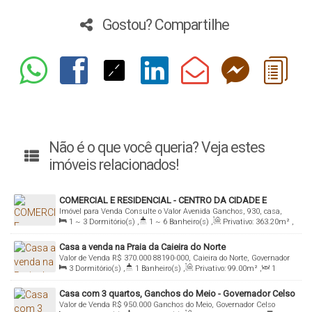
Gostou? Compartilhe
Não é o que você queria? Veja estes
imóveis relacionados!
COMERCIAL E RESIDENCIAL - CENTRO DA CIDADE E
Imóvel para Venda
Consulte o Valor
Avenida Ganchos, 930, casa,
FRENTE MAR - A VENDA
1 ~ 3
Dormitório(s)
,
1 ~ 6
Banheiro(s)
,
Privativo:
363
.20
m²
,
88190-000, Ganchos do Meio, Governador Celso Ramos, Santa
1
Sala(s)
,
Total:
363
.20
m²
,
Útil:
363
.20
m²
,
Terreno:
Catarina, Brasil
Casa a venda na Praia da Caieira do Norte
322
.11
m²
Valor de Venda
R$
370.000
88190-000, Caieira do Norte, Governador
3
Dormitório(s)
,
1
Banheiro(s)
,
Privativo:
99
.00
m²
,
1
Celso Ramos, Santa Catarina, Brasil
Sala(s)
,
1
Suíte(s)
,
1
Vaga(s)
,
Terreno:
195
.00
m²
Casa com 3 quartos, Ganchos do Meio - Governador Celso
Valor de Venda
R$
950.000
Ganchos do Meio, Governador Celso
Ramos