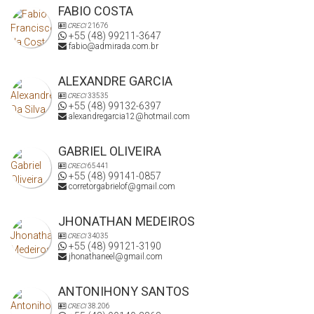
FABIO COSTA
CRECI
21676
+55 (48) 99211-3647
fabio@admirada.com.br
ALEXANDRE GARCIA
CRECI
33535
+55 (48) 99132-6397
alexandregarcia12@hotmail.com
GABRIEL OLIVEIRA
CRECI
65441
+55 (48) 99141-0857
corretorgabrielof@gmail.com
JHONATHAN MEDEIROS
CRECI
34035
+55 (48) 99121-3190
jhonathaneel@gmail.com
ANTONIHONY SANTOS
CRECI
38.206