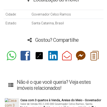
Cidade:
Governador Celso Ramos
Estado:
Santa Catarina, Brasil
Gostou? Compartilhe
Não é o que você queria? Veja estes
imóveis relacionados!
Casa com 3 quartos à Venda, Areias do Meio - Governador
Valor de Venda
R$
2.200.000
Governador Celso Ramos, Santa
Celso Ramos