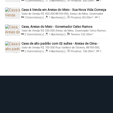
3
Dormitório(s)
,
3
Banheiro(s)
,
Privativo:
300
.00
m²
,
1
Catarina, Brasil
Suíte(s)
,
Total:
300
.00
m²
,
3
Vaga(s)
,
Útil:
300
.00
m²
,
Casa à Venda em Areias do Meio - Sua Nova Vida Começa
Terreno:
2770
.00
m²
Valor de Venda
R$
450.000
88190-000, Areias do Meio, Governador
Aqui!
3
Dormitório(s)
,
1
Banheiro(s)
,
Privativo:
80
.00
m²
,
1
Celso Ramos, Santa Catarina, Brasil
Sala(s)
,
2
Vaga(s)
,
Terreno:
240
.00
m²
Casa, Areias do Meio - Governador Celso Ramos
Valor de Venda
R$
330.000
Areias do Meio, Governador Celso Ramos,
2
Dormitório(s)
,
1
Banheiro(s)
,
Terreno:
252
.00
m²
Santa Catarina, Brasil
Casa de alto padrão com 02 suítes - Areias de Cima -
Valor de Venda
R$
700.000
Rua Valdecir de Oliveira, 88190-000,
Governador Celso Ramos
2
Dormitório(s)
,
4
Banheiro(s)
,
Privativo:
106
.00
m²
,
1
Areias do Meio, Governador Celso Ramos, Santa Catarina, Brasil
Sala(s)
,
2
Suíte(s)
,
2
Vaga(s)
,
Terreno:
198
.00
m²
,
Fundos:
11
.00
m
,
Frente:
11
.00
m
,
Lado Direito:
18
.00
m
,
Lado
Esquerdo:
18
.00
m