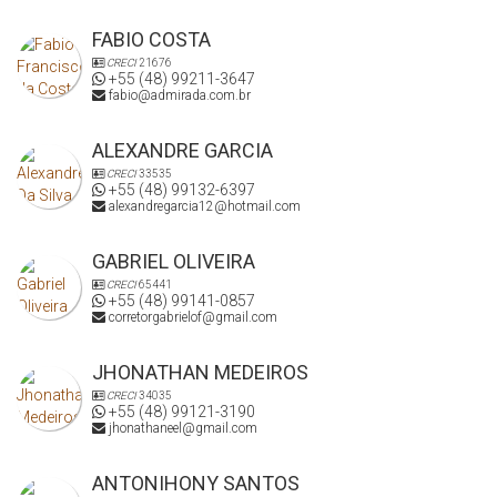
grande oportunidade. Você vai se apaixonar!
FABIO COSTA
CRECI
21676
+55 (48) 99211-3647
fabio@admirada.com.br
ALEXANDRE GARCIA
CRECI
33535
+55 (48) 99132-6397
alexandregarcia12@hotmail.com
GABRIEL OLIVEIRA
CRECI
65441
+55 (48) 99141-0857
corretorgabrielof@gmail.com
JHONATHAN MEDEIROS
CRECI
34035
+55 (48) 99121-3190
jhonathaneel@gmail.com
ANTONIHONY SANTOS