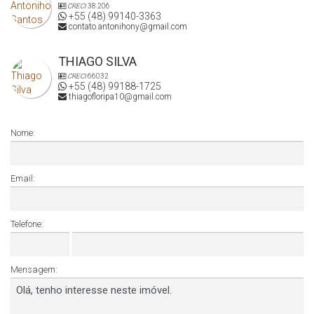
CRECI
38.206
+55 (48) 99140-3363
contato.antonihony@gmail.com
THIAGO SILVA
CRECI
66032
+55 (48) 99188-1725
thiagofloripa10@gmail.com
Nome:
Email:
Telefone:
Mensagem: