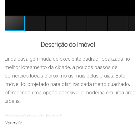
Descrição do Imóvel
Linda casa geminada de excelente padrão, localizada no
melhor loteamento da cidade, a poucos passos de
comércios locais e próximo as mais belas praias. Este
imóvel foi projetado para otimizar cada metro quadrado,
oferecendo uma opção acessível e moderna em uma área
urbana.
Características do Imóvel:
Ver mais...
✔️ 2
Dormitórios (sendo uma suíte)