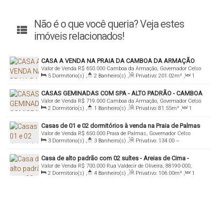
Não é o que você queria? Veja estes
imóveis relacionados!
CASA A VENDA NA PRAIA DA CAMBOA DA ARMAÇÃO
Valor de Venda
R$
650.000
Camboa da Armação, Governador Celso
5
Dormitório(s)
,
2
Banheiro(s)
,
Privativo:
201
.02
m²
,
1
Ramos, Santa Catarina, Brasil
Sala(s)
,
Total:
201
.02
m²
,
2 ~ 4
Vaga(s)
,
350m
Distância do
CASAS GEMINADAS COM SPA - ALTO PADRÃO - CAMBOA
Mar
,
Útil:
201
.02
m²
,
Terreno:
360
.01
m²
,
Fundos:
12
.26
m
,
Valor de Venda
R$
719.000
Camboa da Armação, Governador Celso
Frente:
12
.54
m
,
Lado Direito:
30
.59
m
,
Lado Esquerdo:
29
.49
m
2
Dormitório(s)
,
1
Banheiro(s)
,
Privativo:
81
.55
m²
,
1
Ramos, Santa Catarina, Brasil
Sala(s)
,
Total:
95
.54
~ 145
.57
m²
,
1
Vaga(s)
,
1400m
Distância
Casas de 01 e 02 dormitórios à venda na Praia de Palmas
do Mar
,
Terreno:
450
.50
m²
Valor de Venda
R$
650.000
Praia de Palmas, Governador Celso
3
Dormitório(s)
,
3
Banheiro(s)
,
Privativo:
134
.00
~
Ramos, Santa Catarina, Brasil
134000
.00
m²
,
1
Sala(s)
,
2
Suíte(s)
,
3
Vaga(s)
,
1000m
Casa de alto padrão com 02 suítes - Areias de Cima -
Distância do Mar
,
Terreno:
360
.00
m²
Valor de Venda
R$
700.000
Rua Valdecir de Oliveira, 88190-000,
Governador Celso Ramos
2
Dormitório(s)
,
4
Banheiro(s)
,
Privativo:
106
.00
m²
,
1
Areias do Meio, Governador Celso Ramos, Santa Catarina, Brasil
Sala(s)
,
2
Suíte(s)
,
2
Vaga(s)
,
Terreno:
198
.00
m²
,
Fundos:
11
.00
m
,
Frente:
11
.00
m
,
Lado Direito:
18
.00
m
,
Lado
Esquerdo:
18
.00
m