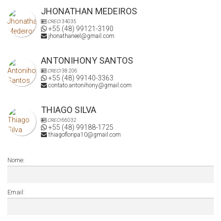
JHONATHAN MEDEIROS
CRECI
34035
+55 (48) 99121-3190
jhonathaneel@gmail.com
ANTONIHONY SANTOS
CRECI
38.206
+55 (48) 99140-3363
contato.antonihony@gmail.com
THIAGO SILVA
CRECI
66032
+55 (48) 99188-1725
thiagofloripa10@gmail.com
Nome:
Email: