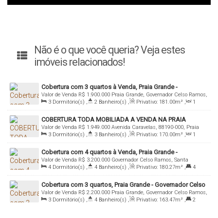
Não é o que você queria? Veja estes
imóveis relacionados!
Cobertura com 3 quartos à Venda, Praia Grande -
Valor de Venda
R$
1.900.000
Praia Grande, Governador Celso Ramos,
Governador Celso Ramos
3
Dormitório(s)
,
2
Banheiro(s)
,
Privativo:
181
.00
m²
,
1
Santa Catarina, Brasil
Sala(s)
,
1
Suíte(s)
,
2
Vaga(s)
COBERTURA TODA MOBILIADA A VENDA NA PRAIA
Valor de Venda
R$
1.949.000
Avenida Caravelas, 88190-000, Praia
GRANDE
3
Dormitório(s)
,
3
Banheiro(s)
,
Privativo:
170
.00
m²
,
1
Grande, Governador Celso Ramos, Santa Catarina, Brasil
Sala(s)
,
2
Suíte(s)
,
Total:
170
.00
~ 1700
.00
m²
,
2
Vaga(s)
,
Cobertura com 4 quartos à Venda, Praia Grande -
Útil:
170
.00
~ 1700
.00
m²
Valor de Venda
R$
3.200.000
Governador Celso Ramos, Santa
Governador Celso Ramos
4
Dormitório(s)
,
4
Banheiro(s)
,
Privativo:
180
.27
m²
,
4
Catarina, Brasil
Suíte(s)
,
3
Vaga(s)
Cobertura com 3 quartos, Praia Grande - Governador Celso
Valor de Venda
R$
2.200.000
Praia Grande, Governador Celso Ramos,
Ramos
3
Dormitório(s)
,
4
Banheiro(s)
,
Privativo:
163
.47
m²
,
2
Santa Catarina, Brasil
Suíte(s)
,
2
Vaga(s)