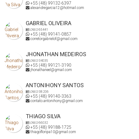
+55 (48) 99132-6397
alexandregarcia12@hotmail.com
GABRIEL OLIVEIRA
CRECI
65441
+55 (48) 99141-0857
corretorgabrielof@gmail.com
JHONATHAN MEDEIROS
CRECI
34035
+55 (48) 99121-3190
jhonathaneel@gmail.com
ANTONIHONY SANTOS
CRECI
38.206
+55 (48) 99140-3363
contato.antonihony@gmail.com
THIAGO SILVA
CRECI
66032
+55 (48) 99188-1725
thiagofloripa10@gmail.com