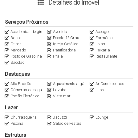
Detalhes do Imóvel
_01 lavabo;
_cozinha;
_serviço;
Serviços Próximos
_sala de jantar com acesso ao terraço com jacuzzi e
Academias de ginástica
Avenida
Açougue
churrasqueira a carvão;
Banco
Escola 1º Grau
Farmácia
_sala de estar;
Feiras
Igreja Católica
Lojas
_02 vaga de garagem (vaga dupla);
Mercado
Panificadora
Peixaria
_01 hobby box;
Posto de Gasolina
Praia
Restaurante
Sacolão
O Apartamento possui 160,22m² de área privativa.
Destaques
O empreendimento oferece ainda:
Alto Padrão
Aquecimento a gás
Ar Condicionado
_hidrômetros individuais (água e gás);
Câmeras de segurança
Lavabo
Litoral
Portão Eletrônico
Vista mar
_gás central;
_área social;
Lazer
_hall de entrada mobiliado;
Churrasqueira
Jacuzzi
Lounge
_salão de festas mobiliado;
Piscina
Salão de Festas
_sensor de presença nas áreas comuns;
Estrutura