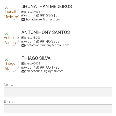
JHONATHAN MEDEIROS
CRECI
34035
+55 (48) 99121-3190
jhonathaneel@gmail.com
ANTONIHONY SANTOS
CRECI
38.206
+55 (48) 99140-3363
contato.antonihony@gmail.com
THIAGO SILVA
CRECI
66032
+55 (48) 99188-1725
thiagofloripa10@gmail.com
Nome:
Email: