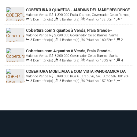
COBERTURA 3 QUARTOS - JARDINS DEL MARE RESIDENCE
Valor de Venda
R$
1.390.000
Praia Grande, Governador Celso Ramos,
- PRAIA GRANDE
3
Dormitório(s)
,
3
Banheiro(s)
,
Privativo:
189
.00
m²
,
1
Santa Catarina, Brasil
Sala(s)
,
2
Suíte(s)
,
Total:
189
.00
m²
,
2
Vaga(s)
,
Útil:
Cobertura com 3 quartos à Venda, Praia Grande -
116
.20
m²
Valor de Venda
R$
2.690.000
Governador Celso Ramos, Santa
Governador Celso Ramos
3
Dormitório(s)
,
4
Banheiro(s)
,
Privativo:
160
.22
m²
,
2
Catarina, Brasil
Suíte(s)
,
Total:
194
.92
m²
,
2
Vaga(s)
Cobertura com 4 quartos à Venda, Praia Grande -
Valor de Venda
R$
3.200.000
Governador Celso Ramos, Santa
Governador Celso Ramos
4
Dormitório(s)
,
4
Banheiro(s)
,
Privativo:
180
.27
m²
,
4
Catarina, Brasil
Suíte(s)
,
3
Vaga(s)
COBERTURA MOBILIADA E COM VISTA PANORAMICA DA
Valor de Venda
R$
3.990.000
Rua Guarapuvú, 548, Apto 502, 88190-
PRAIA GRANDE - VENDA
3
Dormitório(s)
,
3
Banheiro(s)
,
Privativo:
157
.50
m²
,
1
000, Praia Grande, Governador Celso Ramos, Santa Catarina, Brasil
Sala(s)
,
3
Suíte(s)
,
Total:
157
.50
m²
,
2
Vaga(s)
,
20m
Distância do Mar
,
Útil:
157
.50
m²