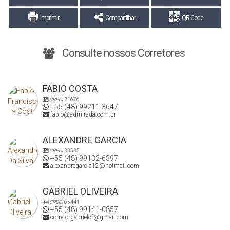
Imprimir
Compartilhar
QR Code
Consulte nossos Corretores
FABIO COSTA
CRECI
21676
+55 (48) 99211-3647
fabio@admirada.com.br
ALEXANDRE GARCIA
CRECI
33535
+55 (48) 99132-6397
alexandregarcia12@hotmail.com
GABRIEL OLIVEIRA
CRECI
65441
+55 (48) 99141-0857
corretorgabrielof@gmail.com