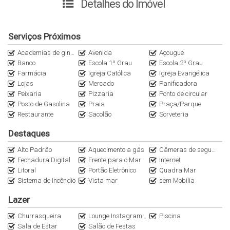
Detalhes do Imóvel
_04 dormitórios (sendo 02 suítes);
_cozinha;
_área de serviço;
Serviços Próximos
_sala de jantar e estar;
Academias de ginástica
Avenida
Açougue
_terraço com churrasqueira a carvão;
Banco
Escola 1º Grau
Escola 2º Grau
_banheiro social;
Farmácia
Igreja Católica
Igreja Evangélica
Lojas
Mercado
Panificadora
_lavabo social;
Peixaria
Pizzaria
Ponto de circular
_despensa;
Posto de Gasolina
Praia
Praça/Parque
_02 vagas de garagem;
Restaurante
Sacolão
Sorveteria
_01 hobby box;
Destaques
O Apartamento possui 194,33m² de área privativa total (apto. +
Alto Padrão
Aquecimento a gás
Câmeras de segurança
terraço).
Fechadura Digital
Frente para o Mar
Internet
Litoral
Portão Eletrônico
Quadra Mar
Sistema de Incêndio
Vista mar
sem Mobília
O empreendimento oferece ainda:
_hidrômetros individuais (água e gás);
Lazer
_gás central;
Churrasqueira
Lounge Instagramável
Piscina
_área social;
Sala de Estar
Salão de Festas