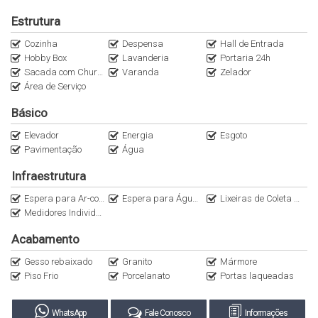
_hall de entrada mobiliado;
_salão de festas mobiliado;
Estrutura
_piscina;
Cozinha
Despensa
Hall de Entrada
_sensor de presença nas áreas comuns;
Hobby Box
Lavanderia
Portaria 24h
Sacada com Churrasqueira a Carvão
Varanda
Zelador
Imóvel ideal para quem procura morar com tranquilidade,
Área de Serviço
sossego e segurança, ou para quem deseja ter um cantinho
Básico
especial próximo da Praia. Também é possível fazer do imóvel
Elevador
Energia
Esgoto
uma boa fonte de renda com locação de temporada.
Pavimentação
Água
Agende sua visita e venha conhecer esta linda Cobertura
Infraestrutura
pessoalmente.
Espera para Ar-condicionado Split
Espera para Água Quente
Lixeiras de Coleta Seletiva
Medidores Individuais
PROCURE UM DE NOSSOS CORRETORES
Acabamento
Gesso rebaixado
Granito
Mármore
Piso Frio
Porcelanato
Portas laqueadas
WhatsApp
Fale Conosco
Informações