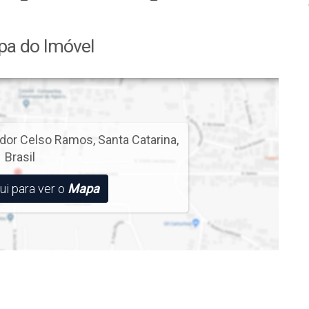
a do Imóvel
dor Celso Ramos
,
Santa Catarina
,
Brasil
ui para ver o
Mapa