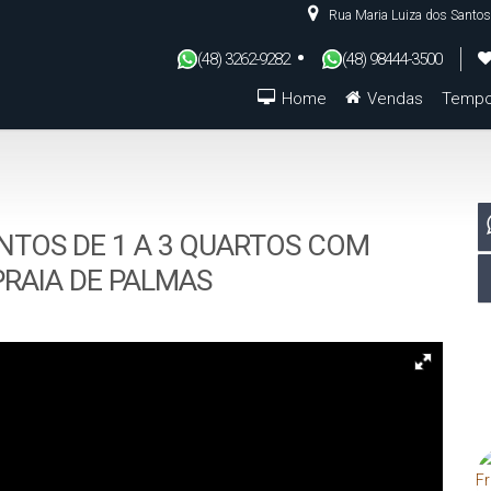
Rua Maria Luiza dos Santos
(48) 3262-9282
(48) 98444-3500
Home
Vendas
Tempo
De R$500.000 Até R$1.000.000
TOS DE 1 A 3 QUARTOS COM
 PRAIA DE PALMAS