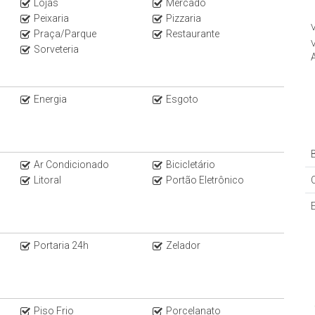
Lojas
Mercado
Peixaria
Pizzaria
V
Praça/Parque
Restaurante
V
Sorveteria
Energia
Esgoto
B
Ar Condicionado
Bicicletário
Litoral
Portão Eletrônico
Portaria 24h
Zelador
Piso Frio
Porcelanato