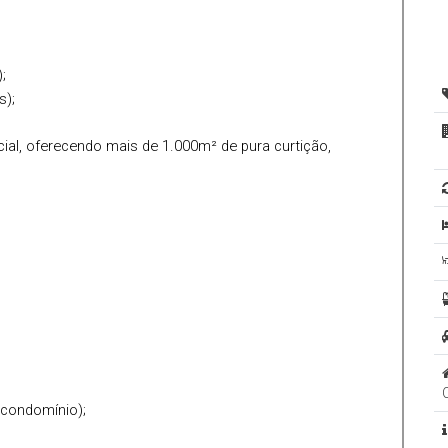
ante ao Registro de Imóveis da Comarca de Biguaçu.
;
s);
ial, oferecendo mais de 1.000m² de pura curtição,
 condomínio);