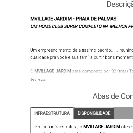
Descriç
MVILLAGE JARDIM - PRAIA DE PALMAS
UM HOME CLUB SUPER COMPLETO NA MELHOR PR
Um empreendimento de altíssimo padrão...... reunin
qualidade pra você e sua família curtir bons momentos
O
MVILLAGE JARDIM
será composto por 02 (três) T
Apartamentos de 1, 2 ou 3 dormitórios, com áreas 
Ver mais...
Não Perca Tempo...... Agende sua visita, venha conh
Abas de Con
Garante já seu espaço neste paraíso.
INFRAESTRUTURA
DISPONIBILIDADE
Em sua infraestrutura, o
MVILLAGE JARDIM
oferec
CONSULTE UM DE NOSSOS CORRETORES