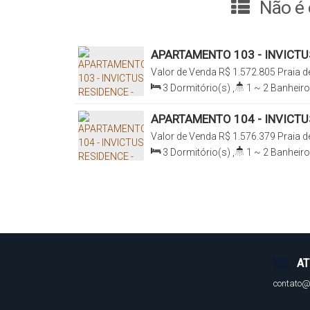
Não é 
APARTAMENTO 103 - INVICTU
PADRÃO e PRONTO PARA MO
Valor de Venda
R$
1.572.805
Praia 
Ramos, Santa Catarina, Brasil
3
Dormitório(s)
,
1 ~ 2
Banheiro
Total:
163
.46
m²
,
2
Vaga(s)
,
3
103
.78
m²
APARTAMENTO 104 - INVICTU
AMPLITUDE E ELEGÂNCIA
Valor de Venda
R$
1.576.379
Praia 
Ramos, Santa Catarina, Brasil
3
Dormitório(s)
,
1 ~ 2
Banheiro
Total:
158
.48
m²
,
2
Vaga(s)
,
3
100
.88
m²
AT
contato