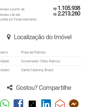
1.105.938
endas a partir de
R$
2.213.260
endas irão até
R$
Aceita-se: Financiamento,
Localização do Imóvel
airro:
Praia de Palmas
Cidade:
Governador Celso Ramos
Estado:
Santa Catarina, Brasil
Gostou? Compartilhe