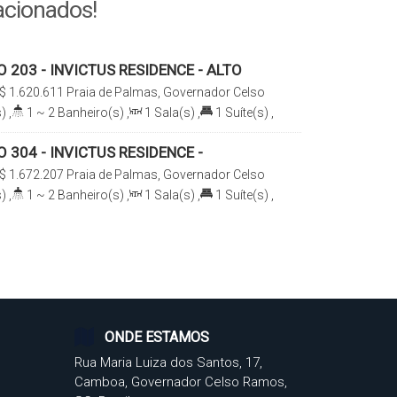
acionados!
203 - INVICTUS RESIDENCE - ALTO
ONTO PARA MORAR
$
1.620.611
Praia de Palmas, Governador Celso
arina, Brasil
)
,
1 ~ 2
Banheiro(s)
,
1
Sala(s)
,
1
Suíte(s)
,
²
,
2
Vaga(s)
,
350m
Distância do Mar
,
Útil:
304 - INVICTUS RESIDENCE -
 ELEGÂNCIA
$
1.672.207
Praia de Palmas, Governador Celso
arina, Brasil
)
,
1 ~ 2
Banheiro(s)
,
1
Sala(s)
,
1
Suíte(s)
,
²
,
2
Vaga(s)
,
350m
Distância do Mar
,
Útil:
ONDE ESTAMOS
Rua Maria Luiza dos Santos
,
17
,
Camboa
,
Governador Celso Ramos
,