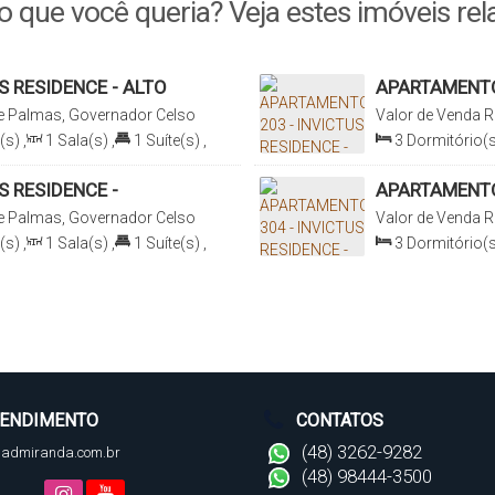
o que você queria? Veja estes imóveis rel
S RESIDENCE - ALTO
APARTAMENTO 
RAR
PADRÃO e PR
de Palmas, Governador Celso
Valor de Venda
R
Ramos, Santa Cat
(s)
,
1
Sala(s)
,
1
Suíte(s)
,
3
Dormitório(s
50m
Distância do Mar
,
Útil:
Total:
163
.46
m
103
.78
m²
S RESIDENCE -
APARTAMENTO 
AMPLITUDE E
de Palmas, Governador Celso
Valor de Venda
R
Ramos, Santa Cat
(s)
,
1
Sala(s)
,
1
Suíte(s)
,
3
Dormitório(s
50m
Distância do Mar
,
Útil:
Total:
158
.48
m
100
.88
m²
ENDIMENTO
CONTATOS
(48) 3262-9282
@admiranda.com.br
(48) 98444-3500