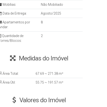
Mobílias:
Não Mobiliado
Data de Entrega:
Agosto/2025
Apartamentos por
8
Andar:
Quantidade de
2
Torres/Blocos:
Medidas do Imóvel
Área Total:
67
.69
~ 271
.38
m²
Área Útil:
55
.75
~ 191
.57
m²
Valores do Imóvel