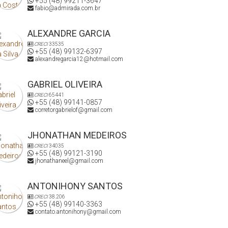
+55 (48) 99211-3647
fabio@admirada.com.br
ALEXANDRE GARCIA
CRECI
33535
+55 (48) 99132-6397
alexandregarcia12@hotmail.com
GABRIEL OLIVEIRA
CRECI
65441
+55 (48) 99141-0857
corretorgabrielof@gmail.com
JHONATHAN MEDEIROS
CRECI
34035
+55 (48) 99121-3190
jhonathaneel@gmail.com
ANTONIHONY SANTOS
CRECI
38.206
+55 (48) 99140-3363
contato.antonihony@gmail.com