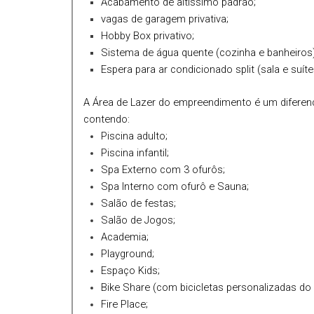
Acabamento de altíssimo padrão;
vagas de garagem privativa;
Registro de Incorporação Imobiliária n.52.743 - per
Hobby Box privativo;
Sistema de água quente (cozinha e banheiros)
Espera para ar condicionado split (sala e suíte
A Área de Lazer do empreendimento é um diferenc
contendo:
Piscina adulto;
Piscina infantil;
Spa Externo com 3 ofurôs;
Spa Interno com ofurô e Sauna;
Salão de festas;
Salão de Jogos;
Academia;
Playground;
Espaço Kids;
Bike Share (com bicicletas personalizadas do
Fire Place;