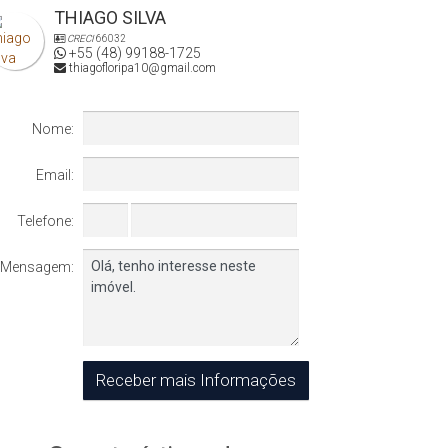
THIAGO SILVA
CRECI
66032
+55 (48) 99188-1725
thiagofloripa10@gmail.com
Nome:
Email:
Telefone:
Mensagem: