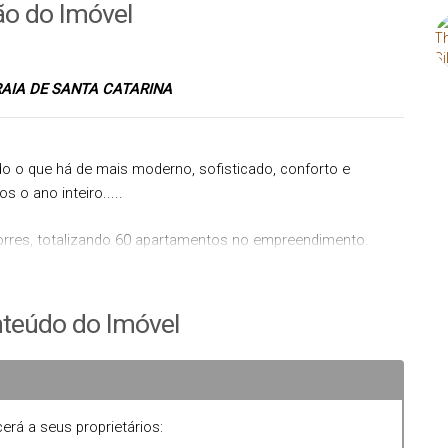
ão do Imóvel
AIA DE SANTA CATARINA
do o que há de mais moderno, sofisticado, conforto e
 o ano inteiro.....
orres, totalizando 60 apartamentos no empreendimento.
que variam de 44m² a 191m².
ecer o projeto e reservar sua unidade.
teúdo do Imóvel
erá a seus proprietários: