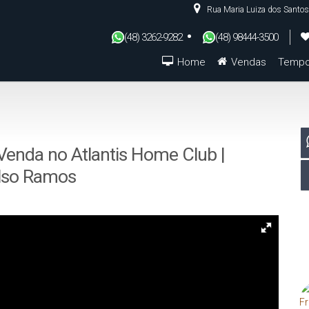
Rua Maria Luiza dos Santos
(48) 3262-9282
(48) 98444-3500
Home
Vendas
Tempo
De R$500.000 Até R$1.000.000
Venda no Atlantis Home Club |
elso Ramos