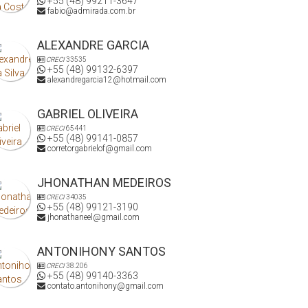
+55 (48) 99211-3647
fabio@admirada.com.br
ALEXANDRE GARCIA
CRECI
33535
+55 (48) 99132-6397
alexandregarcia12@hotmail.com
GABRIEL OLIVEIRA
CRECI
65441
+55 (48) 99141-0857
corretorgabrielof@gmail.com
JHONATHAN MEDEIROS
CRECI
34035
+55 (48) 99121-3190
jhonathaneel@gmail.com
ANTONIHONY SANTOS
CRECI
38.206
+55 (48) 99140-3363
contato.antonihony@gmail.com