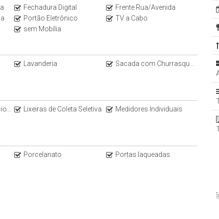
ça
Fechadura Digital
Frente Rua/Avenida
da
Portão Eletrônico
TV a Cabo
sem Mobília
Lavanderia
Sacada com Churrasqueira a Carvão
lit
Lixeiras de Coleta Seletiva
Medidores Individuais
Porcelanato
Portas laqueadas