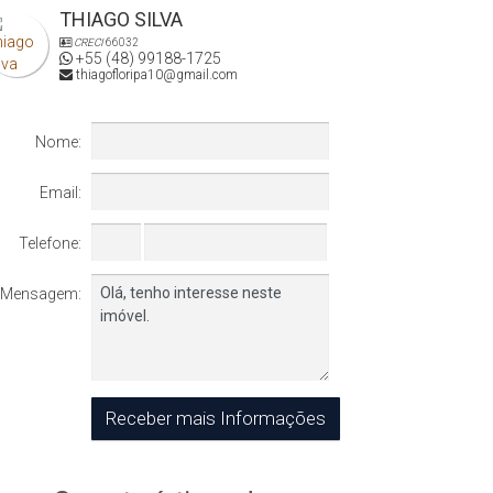
THIAGO SILVA
CRECI
66032
+55 (48) 99188-1725
thiagofloripa10@gmail.com
Nome:
Email:
Telefone:
Mensagem: