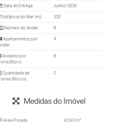
Data de Entrega:
Junho/2026
Distância do Mar (m):
320
Número do Andar:
8
Apartamentos por
9
Andar:
Andares por
8
Torre/Bloco:
Quantidade de
2
Torres/Blocos:
Medidas do Imóvel
Área Privada:
62
.63
m²