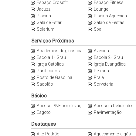
Espaço Crossfit
Espaço Fitness
✔ Piscina adulto
Jacuzzi
Lounge
✔ Piscina aquecida
Piscina
Piscina Aquecida
✔ Piscina infantil
Sala de Estar
Salão de Festas
✔ Spa
Solarium
Spa
✔ Sala de jogos
Serviços Próximos
✔ Brinquedoteca
✔ Espaço pet
Academias de ginástica
Avenida
✔ Quiosques com churrasqueiras
Escola 1º Grau
Escola 2º Grau
✔ Bicicletas para uso dos moradores
Igreja Católica
Igreja Evangélica
✔ Espaço coworking/escritório
Panificadora
Peixaria
Posto de Gasolina
Praia
✔ Carregador para veículos elétricos
Sacolão
Sorveteria
✔ Áreas comuns entregues mobiliadas, decoradas e
Básico
O
ATLANTIS HOME CLUB
oferece a combinação perfei
Acesso PNE por elevação
Acesso a Deficientes
natureza, em uma das regiões mais desejadas do lito
Esgoto
Pavimentação
📞 Entre em contato e agende sua visita. Venha conh
Destaques
uma estrutura completa para toda a família!
Alto Padrão
Aquecimento a gás