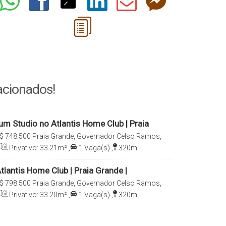
acionados!
 um Studio no Atlantis Home Club | Praia
ernador Celso Ramos
$
748.500
Praia Grande, Governador Celso Ramos,
rasil
,
Privativo:
33
.21
m²
,
1
Vaga(s)
,
320m
Atlantis Home Club | Praia Grande |
elso Ramos
$
798.500
Praia Grande, Governador Celso Ramos,
rasil
,
Privativo:
33
.20
m²
,
1
Vaga(s)
,
320m