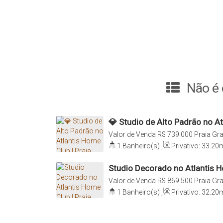
Não é 
💎 Studio de Alto Padrão no At
Grande | SC
Valor de Venda
R$
739.000
Praia Gr
Santa Catarina, Brasil
1
Banheiro(s)
,
Privativo:
33
.20
Distância do Mar
Studio Decorado no Atlantis H
Governador Celso Ramos
Valor de Venda
R$
869.500
Praia Gr
Santa Catarina, Brasil
1
Banheiro(s)
,
Privativo:
32
.20
Distância do Mar