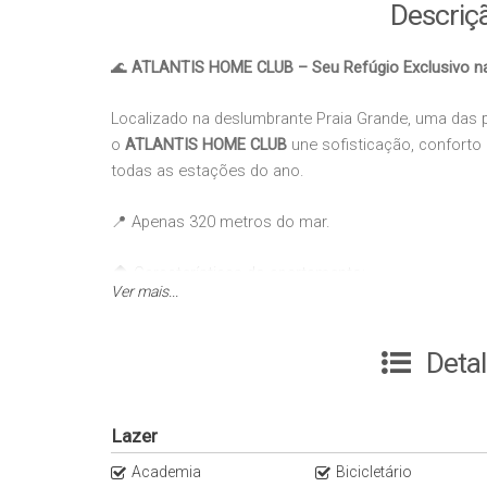
Descriç
🌊
ATLANTIS HOME CLUB – Seu Refúgio Exclusivo na
Localizado na deslumbrante Praia Grande, uma das 
o
ATLANTIS HOME CLUB
une sofisticação, confort
todas as estações do ano.
📍 Apenas 320 metros do mar.
🏠 Características do apartamento:
Ver mais...
✔ Banheira de hidromassagem
✔ Banheiro social
✔ Sala de estar e jantar integradas
Deta
✔ 2º andar
✔ Ambientes amplos e modernos
✔ HomeBox
Lazer
Academia
Bicicletário
✨ Lazer e comodidades completas do empreendime