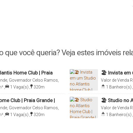
o que você queria? Veja estes imóveis rel
lantis Home Club | Praia
🏖️ Invista em
Grande | Gov
ande, Governador Celso Ramos,
Valor de Venda
R
Santa Catarina, B
m²
,
1
Vaga(s)
,
320m
1
Banheiro(s)
Distância do Mar
ome Club | Praia Grande |
🏖️ Studio no 
Governador C
ande, Governador Celso Ramos,
Valor de Venda
R
Santa Catarina, B
m²
,
1
Vaga(s)
,
320m
1
Banheiro(s)
Distância do Mar