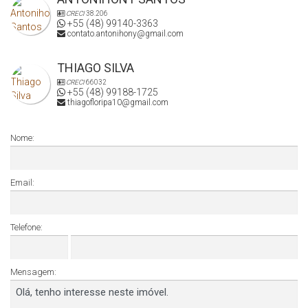
CRECI
38.206
+55 (48) 99140-3363
contato.antonihony@gmail.com
THIAGO SILVA
CRECI
66032
+55 (48) 99188-1725
thiagofloripa10@gmail.com
Nome:
Email:
Telefone:
Mensagem: