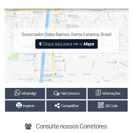
Governador Celso Ramos
,
Santa Catarina
,
Brasil
Clique aqui para ver o
Mapa
WhatsApp
Fale Conosco
Informações
Imprimir
Compartilhar
QR Code
Consulte nossos Corretores