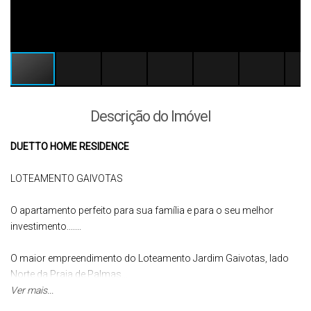
Descrição do Imóvel
DUETTO HOME RESIDENCE
LOTEAMENTO GAIVOTAS
O apartamento perfeito para sua família e para o seu melhor
investimento.......
O maior empreendimento do Loteamento Jardim Gaivotas, lado
Norte da Praia de Palmas...
Ver mais...
Altíssimo padrão...... com área de lazer super completa, pra você