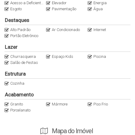
Acesso a Deficientes
Elevador
Energia
Previsão de entrega para *Novembro/2024*.
Esgoto
Pavimentação
Água
Destaques
Não Perca Tempo...... Agende sua visita, venha conhecer o projeto
Alto Padrão
Ar Condicionado
Internet
Portão Eletrônico
e reservar sua unidade.
Lazer
Garante já seu espaço neste paraíso.
Churrasqueira
Espaço Kids
Piscina
Salão de Festas
Consulte um de nossos Corretores.
Estrutura
Registro de Incorporação Imobiliária sob o n° R.3-48.808,
Cozinha
registrado junto ao Cartório de Registro de Imóveis da Comarca
de Biguaçu/SC.
Acabamento
Granito
Mármore
Piso Frio
Porcelanato
Mapa do Imóvel