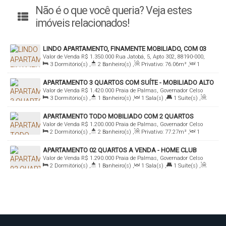
Não é o que você queria? Veja estes
imóveis relacionados!
LINDO APARTAMENTO, FINAMENTE MOBILIADO, COM 03
Valor de Venda
R$
1.350.000
Rua Jatobá, 5, Apto 302, 88190-000,
QUARTOS A VENDA NA PRAIA DE PALMAS
3
Dormitório(s)
,
2
Banheiro(s)
,
Privativo:
76
.06
m²
,
1
Praia de Palmas, Governador Celso Ramos, Santa Catarina, Brasil
Sala(s)
,
1
Suíte(s)
,
Total:
86
.06
m²
,
1
Vaga(s)
,
600m
APARTAMENTO 3 QUARTOS COM SUÍTE - MOBILIADO ALTO
Distância do Mar
,
Útil:
76
.06
m²
Valor de Venda
R$
1.420.000
Praia de Palmas, Governador Celso
PADRÃO - PRAIA DE PALMAS
3
Dormitório(s)
,
1
Banheiro(s)
,
1
Sala(s)
,
1
Suíte(s)
,
Ramos, Santa Catarina, Brasil
Total:
80
.37
m²
,
1
Vaga(s)
,
Útil:
80
.37
m²
APARTAMENTO TODO MOBILIADO COM 2 QUARTOS
Valor de Venda
R$
1.200.000
Praia de Palmas, Governador Celso
PRÓXIMO A PRAIA DE PALMAS A VENDA
2
Dormitório(s)
,
2
Banheiro(s)
,
Privativo:
77
.27
m²
,
1
Ramos, Santa Catarina, Brasil
Sala(s)
,
1
Suíte(s)
,
Total:
138
.45
m²
,
2
Vaga(s)
,
200m
APARTAMENTO 02 QUARTOS A VENDA - HOME CLUB
Distância do Mar
,
Útil:
77
.27
m²
Valor de Venda
R$
1.290.000
Praia de Palmas, Governador Celso
COMPLETO
2
Dormitório(s)
,
1
Banheiro(s)
,
1
Sala(s)
,
1
Suíte(s)
,
Ramos, Santa Catarina, Brasil
Total:
117
.89
m²
,
1
Vaga(s)
,
Útil:
71
.96
m²