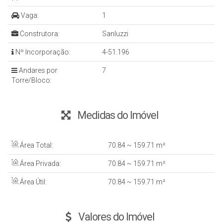
Vaga:
1
Construtora:
Sanluzzi
Nº Incorporação:
4-51.196
Andares por
7
Torre/Bloco:
Medidas do Imóvel
Área Total:
70
.84
~ 159
.71
m²
Área Privada:
70
.84
~ 159
.71
m²
Área Útil:
70
.84
~ 159
.71
m²
Valores do Imóvel