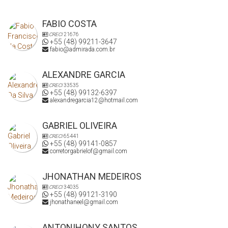
FABIO COSTA
CRECI
21676
+55 (48) 99211-3647
fabio@admirada.com.br
ALEXANDRE GARCIA
CRECI
33535
+55 (48) 99132-6397
alexandregarcia12@hotmail.com
GABRIEL OLIVEIRA
CRECI
65441
+55 (48) 99141-0857
corretorgabrielof@gmail.com
JHONATHAN MEDEIROS
CRECI
34035
+55 (48) 99121-3190
jhonathaneel@gmail.com
ANTONIHONY SANTOS