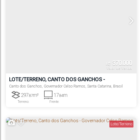
370.000
R$
Valor de Venda
LOTE/TERRENO, CANTO DOS GANCHOS -
GOVERNADOR CELSO RAMOS
Canto dos Ganchos
,
Governador Celso Ramos
,
Santa Catarina
,
Brasil
297
m²
17
m
.87
.84
Terreno:
Frente:
Lote/Terreno