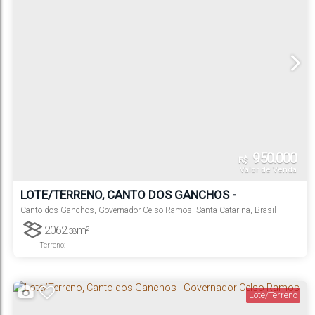
950.000
R$
Valor de Venda
LOTE/TERRENO, CANTO DOS GANCHOS -
GOVERNADOR CELSO RAMOS
Canto dos Ganchos
,
Governador Celso Ramos
,
Santa Catarina
,
Brasil
2062
m²
.38
Terreno:
Lote/Terreno