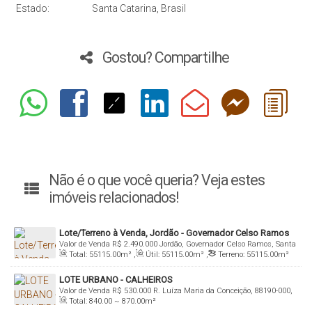
Estado:
Santa Catarina, Brasil
Gostou? Compartilhe
Não é o que você queria? Veja estes
imóveis relacionados!
Lote/Terreno à Venda, Jordão - Governador Celso Ramos
Valor de Venda
R$
2.490.000
Jordão, Governador Celso Ramos, Santa
Total:
55115
.00
m²
,
Útil:
55115
.00
m²
,
Terreno:
55115
.00
m²
Catarina, Brasil
LOTE URBANO - CALHEIROS
Valor de Venda
R$
530.000
R. Luíza Maria da Conceição, 88190-000,
Total:
840
.00
~ 870
.00
m²
Calheiros, Governador Celso Ramos, Santa Catarina, Brasil