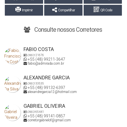
Imprimir
Compartilhar
QR Code
Consulte nossos Corretores
FABIO COSTA
CRECI
21676
+55 (48) 99211-3647
fabio@admirada.com.br
ALEXANDRE GARCIA
CRECI
33535
+55 (48) 99132-6397
alexandregarcia12@hotmail.com
GABRIEL OLIVEIRA
CRECI
65441
+55 (48) 99141-0857
corretorgabrielof@gmail.com