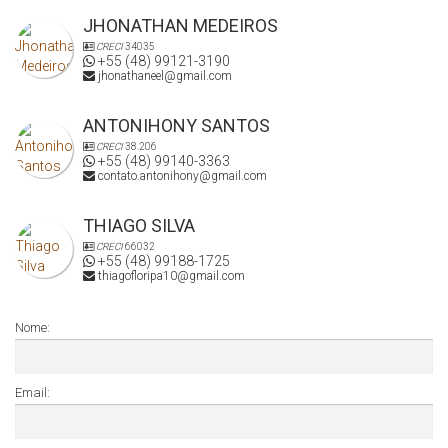
JHONATHAN MEDEIROS
CRECI
34035
+55 (48) 99121-3190
jhonathaneel@gmail.com
ANTONIHONY SANTOS
CRECI
38.206
+55 (48) 99140-3363
contato.antonihony@gmail.com
THIAGO SILVA
CRECI
66032
+55 (48) 99188-1725
thiagofloripa10@gmail.com
Nome:
Email: