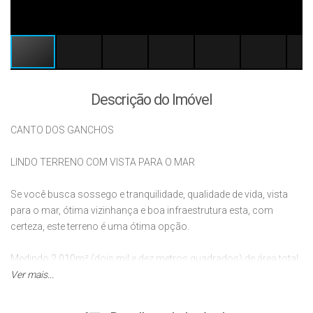
Descrição do Imóvel
CANTO DOS GANCHOS
LINDO TERRENO COM VISTA PARA O MAR
Se você busca sossego e tranquilidade, qualidade de vida, vista
para o mar, ótima vizinhança e boa infraestrutura esta, com
certeza, este terreno é uma ótima opção.
Medindo 2.010m² (dois mil e dez metros quadrados) de área total.
Ver mais...
Está localizado em um Bairro com toda infraestrutura para você
construir a casa dos sonhos, morar um veranear com sua