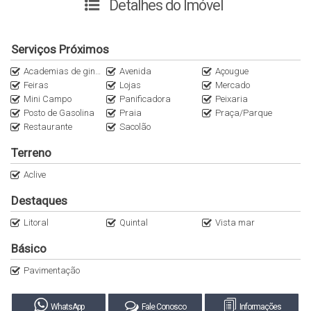
Detalhes do Imóvel
família.
Venha conhecer pessoalmente.
Serviços Próximos
Academias de ginástica
Avenida
Açougue
Agende sua visita.
Feiras
Lojas
Mercado
Mini Campo
Panificadora
Peixaria
Faça contato com um de nossos Especialistas.
Posto de Gasolina
Praia
Praça/Parque
Restaurante
Sacolão
Terreno
Aclive
Destaques
Litoral
Quintal
Vista mar
Básico
Pavimentação
WhatsApp
Fale Conosco
Informações