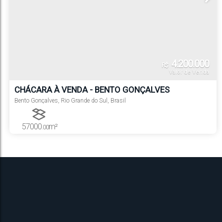
4.200.000
R$
Valor de Venda
CHÁCARA À VENDA - BENTO GONÇALVES
Bento Gonçalves
,
Rio Grande do Sul
,
Brasil
57000
m²
.00
Terreno: