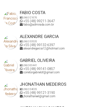
FABIO COSTA
CRECI
21676
+55 (48) 99211-3647
fabio@admirada.com.br
ALEXANDRE GARCIA
CRECI
33535
+55 (48) 99132-6397
alexandregarcia12@hotmail.com
GABRIEL OLIVEIRA
CRECI
65441
+55 (48) 99141-0857
corretorgabrielof@gmail.com
JHONATHAN MEDEIROS
CRECI
34035
+55 (48) 99121-3190
jhonathaneel@gmail.com