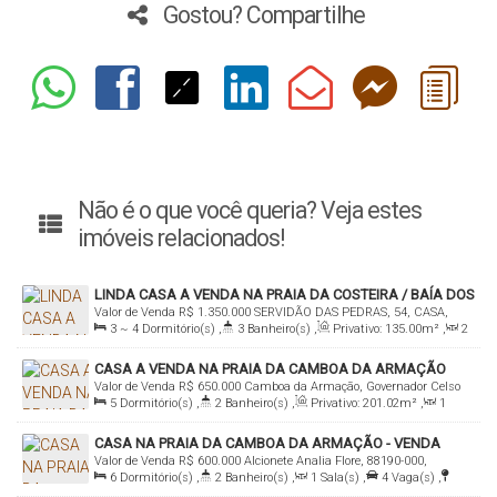
Gostou? Compartilhe
Não é o que você queria? Veja estes
imóveis relacionados!
LINDA CASA A VENDA NA PRAIA DA COSTEIRA / BAÍA DOS
Valor de Venda
R$
1.350.000
SERVIDÃO DAS PEDRAS, 54, CASA,
GOLFINHOS
3 ~ 4
Dormitório(s)
,
3
Banheiro(s)
,
Privativo:
135
.00
m²
,
2
88190-000, Costeira da Armação, Governador Celso Ramos, Santa
Sala(s)
,
1
Suíte(s)
,
Total:
135
.00
m²
,
4
Vaga(s)
,
100m
Catarina, Brasil
CASA A VENDA NA PRAIA DA CAMBOA DA ARMAÇÃO
Distância do Mar
,
Útil:
135
.00
m²
,
Terreno:
300
.00
m²
Valor de Venda
R$
650.000
Camboa da Armação, Governador Celso
5
Dormitório(s)
,
2
Banheiro(s)
,
Privativo:
201
.02
m²
,
1
Ramos, Santa Catarina, Brasil
Sala(s)
,
Total:
201
.02
m²
,
2 ~ 4
Vaga(s)
,
350m
Distância do
CASA NA PRAIA DA CAMBOA DA ARMAÇÃO - VENDA
Mar
,
Útil:
201
.02
m²
,
Terreno:
360
.01
m²
,
Fundos:
12
.26
m
,
Valor de Venda
R$
600.000
Alcionete Analia Flore, 88190-000,
Frente:
12
.54
m
,
Lado Direito:
30
.59
m
,
Lado Esquerdo:
29
.49
m
6
Dormitório(s)
,
2
Banheiro(s)
,
1
Sala(s)
,
4
Vaga(s)
,
Camboa da Armação, Governador Celso Ramos, Santa Catarina,