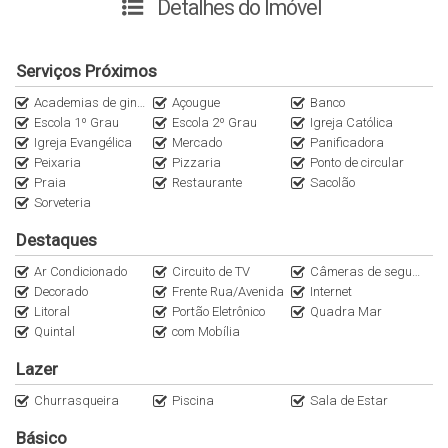
O imóvel está construído em um terreno com 256,94 m² de
Detalhes do Imóvel
área total, contando com 164,26 m² de área construída, muito
bem distribuídos.
Serviços Próximos
Academias de ginástica
Açougue
Banco
🏡 A Casa
Escola 1º Grau
Escola 2º Grau
Igreja Católica
Igreja Evangélica
Mercado
Panificadora
Ambientes amplos e aconchegantes:
Peixaria
Pizzaria
Ponto de circular
Cozinha
Praia
Restaurante
Sacolão
Sala de jantar
Sorveteria
Sala de estar
Destaques
Sala de jogos
3 dormitórios (sendo 1 suíte)
Ar Condicionado
Circuito de TV
Câmeras de segurança
Decorado
Frente Rua/Avenida
Internet
1 banheiro social
Litoral
Portão Eletrônico
Quadra Mar
🌴 Área de Lazer Completa
Quintal
com Mobília
Anexa à casa, uma excelente estrutura para momentos
Lazer
inesquecíveis:
Churrasqueira
Piscina
Sala de Estar
Área de festas
Piscina
Básico