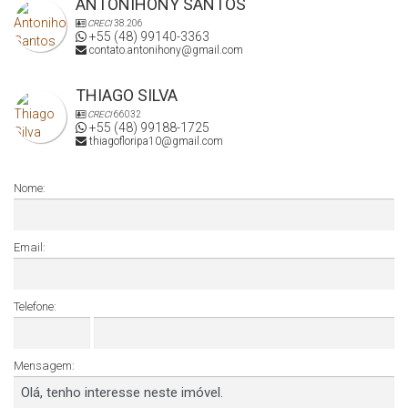
ANTONIHONY SANTOS
CRECI
38.206
+55 (48) 99140-3363
contato.antonihony@gmail.com
THIAGO SILVA
CRECI
66032
+55 (48) 99188-1725
thiagofloripa10@gmail.com
Nome:
Email:
Telefone:
Mensagem: