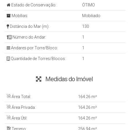
Estado de Conservação:
ÓTIMO
Mobílias:
Mobiliado
Distância do Mar (m):
130
Número do Andar:
1
Andares por Torre/Bloco:
1
Quantidade de Torres/Blocos:
1
Medidas do Imóvel
Área Total:
164
.26
m²
Área Privada:
164
.26
m²
Área Útil:
164
.26
m²
Terreno:
256
.94
m²