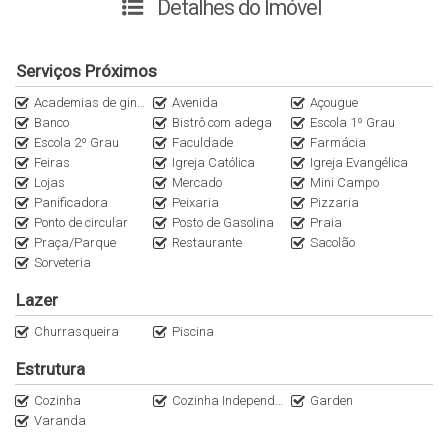
Detalhes do Imóvel
03 dormitórios (sendo 01 suíte com closet);
banheiro social;
Serviços Próximos
sala estar ;
cozinha;
Academias de ginástica
Avenida
Açougue
vaga para 3 carros;
Banco
Bistrô com adega
Escola 1º Grau
quintal;
Escola 2º Grau
Faculdade
Farmácia
Feiras
Igreja Católica
Igreja Evangélica
piscina.
Lojas
Mercado
Mini Campo
Panificadora
Peixaria
Pizzaria
Agende sua visita e venha conhecer este imóvel pessoalmente.
Ponto de circular
Posto de Gasolina
Praia
Praça/Parque
Restaurante
Sacolão
Estamos aguardando você…
Sorveteria
Lazer
************************************************************
Churrasqueira
Piscina
***
PROCURE UM DE NOSSOS CORRETORES
***
Estrutura
************************************************************
Cozinha
Cozinha Independente
Garden
Varanda