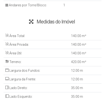
Andares por Torre/Bloco:
1
Medidas do Imóvel
Área Total:
140
.00
m²
Área Privada:
140
.00
m²
Área Útil:
140
.00
m²
Terreno:
420
.00
m²
Largura dos Fundos:
12
.00
m
Largura da Frente:
12
.00
m
Lado Direito:
35
.00
m
Lado Esquerdo:
35
.00
m