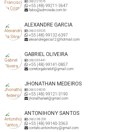
CRECI
21676
+55 (48) 99211-3647
fabio@admirada.com.br
ALEXANDRE GARCIA
CRECI
33535
+55 (48) 99132-6397
alexandregarcia12@hotmail.com
GABRIEL OLIVEIRA
CRECI
65441
+55 (48) 99141-0857
corretorgabrielof@gmail.com
JHONATHAN MEDEIROS
CRECI
34035
+55 (48) 99121-3190
jhonathaneel@gmail.com
ANTONIHONY SANTOS
CRECI
38.206
+55 (48) 99140-3363
contato.antonihony@gmail.com