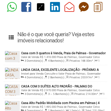
Não é o que você queria? Veja estes
imóveis relacionados!
Casa com 3 quartos à Venda, Praia de Palmas - Governador
Valor de Venda
R$
1.416.000
Praia de Palmas, Governador Celso
Celso Ramos
3
Dormitório(s)
,
4
Banheiro(s)
,
Privativo:
168
.00
m²
,
1
Ramos, Santa Catarina, Brasil
Sala(s)
,
3
Suíte(s)
,
Total:
168
.50
m²
,
2
Vaga(s)
LINDA CASA, EXCELENTE LOCALIZAÇÃO - PRÓXIMO A
Imóvel para Venda
Consulte o Valor
Praia de Palmas, Governador
PRAIA DE PALMAS
4
Dormitório(s)
,
2
Banheiro(s)
,
Privativo:
203
.97
m²
,
1
Celso Ramos, Santa Catarina, Brasil
Sala(s)
,
1
Suíte(s)
,
Total:
203
.97
m²
,
3
Vaga(s)
,
Útil:
CASA COM 3 SUÍTES ALTO PADRÃO - PALMAS DO
203
.97
m²
,
Terreno:
528
.00
m²
,
Fundos:
44
.00
m
,
Frente:
Valor de Venda
R$
2.970.000
Praia de Palmas, Governador Celso
ARVOREDO
44
.00
m
,
Lado Direito:
12
.00
m
,
Lado Esquerdo:
12
.00
m
3
Dormitório(s)
,
3 ~ 5
Banheiro(s)
,
Privativo:
214
.00
m²
,
1
Ramos, Santa Catarina, Brasil
Sala(s)
,
3
Suíte(s)
,
Total:
214
.00
m²
,
2
Vaga(s)
,
Útil:
Casa Alto Padrão Mobiliada com Piscina em Palmas | 4
214
.00
m²
,
Terreno:
360
.00
m²
,
Fundos:
12
.00
m
,
Frente:
Valor de Venda
R$
1.695.000
Praia de Palmas, Governador Celso
Quartos | 200m²
12
.00
m
,
Lado Direito:
30
.00
m
,
Lado Esquerdo:
30
.00
m
4
Dormitório(s)
,
2
Banheiro(s)
,
1
Sala(s)
,
Total:
231
.00
m²
,