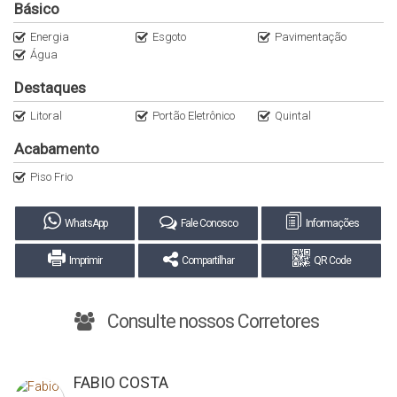
Básico
Energia
Esgoto
Pavimentação
Água
Destaques
Litoral
Portão Eletrônico
Quintal
Acabamento
Piso Frio
WhatsApp
Fale Conosco
Informações
Imprimir
Compartilhar
QR Code
Consulte nossos Corretores
FABIO COSTA