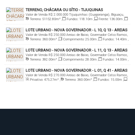
TERRENO, CHÁCARA OU SÍTIO - TIJUQUINAS
Valor de Venda
R$
2.000.000
Tijuquinhas (Guaporanga), Biguaçu,
(GUAPORANGA), BIGUAÇU
Terreno:
51152
.80
m²
,
Fundos:
118
.10
m
,
Frente:
136
.00
m
,
Santa Catarina, Brasil
Lado Direito:
608
.60
m
,
Lado Esquerdo:
678
.40
m
LOTE URBANO - NOVA GOVERNADOR - L 10, Q 13 - AREIAS
Valor de Venda
R$
250.000
Areias de Baixo, Governador Celso Ramos,
DE BAIXO
Terreno:
360
.00
m²
,
Comprimento:
25
.00
m
,
Fundos:
14
.40
m
,
Santa Catarina, Brasil
Frente:
14
.40
m
,
Lado Direito:
25
.00
m
,
Lado Esquerdo:
25
.00
m
LOTE URBANO - NOVA GOVERNADOR - L 11, Q 13 - AREIAS
Valor de Venda
R$
250.000
Areias de Baixo, Governador Celso Ramos,
DE BAIXO
Terreno:
392
.00
m²
,
Comprimento:
28
.00
m
,
Fundos:
14
.00
m
,
Santa Catarina, Brasil
Frente:
14
.00
m
,
Lado Direito:
28
.00
m
,
Lado Esquerdo:
28
.00
m
LOTE URBANO - NOVA GOVERNADOR - L 01, Q 41 - AREIAS
Valor de Venda
R$
270.000
Areias de Baixo, Governador Celso Ramos,
DO MEIO
Privativo:
475
.27
m²
,
Terreno:
360
.00
m²
,
Fundos:
15
.00
m
,
Santa Catarina, Brasil
Frente:
15
.00
m
,
Lado Direito:
24
.00
m
,
Lado Esquerdo:
24
.00
m