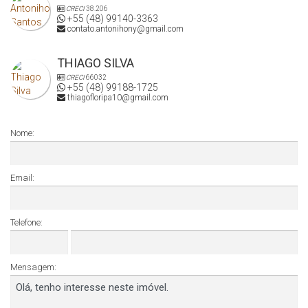
CRECI
38.206
+55 (48) 99140-3363
contato.antonihony@gmail.com
THIAGO SILVA
CRECI
66032
+55 (48) 99188-1725
thiagofloripa10@gmail.com
Nome:
Email:
Telefone:
Mensagem: