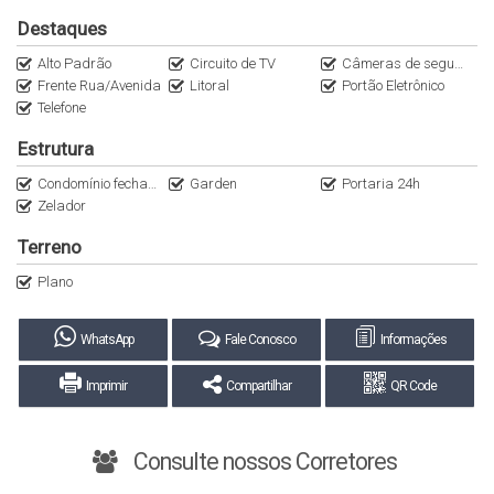
Destaques
Alto Padrão
Circuito de TV
Câmeras de segurança
Frente Rua/Avenida
Litoral
Portão Eletrônico
Telefone
Estrutura
Condomínio fechado
Garden
Portaria 24h
Zelador
Terreno
Plano
WhatsApp
Fale Conosco
Informações
Imprimir
Compartilhar
QR Code
Consulte nossos Corretores