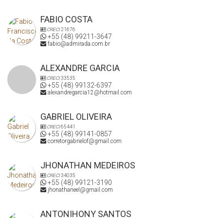
FABIO COSTA
CRECI
21676
+55 (48) 99211-3647
fabio@admirada.com.br
ALEXANDRE GARCIA
CRECI
33535
+55 (48) 99132-6397
alexandregarcia12@hotmail.com
GABRIEL OLIVEIRA
CRECI
65441
+55 (48) 99141-0857
corretorgabrielof@gmail.com
JHONATHAN MEDEIROS
CRECI
34035
+55 (48) 99121-3190
jhonathaneel@gmail.com
ANTONIHONY SANTOS