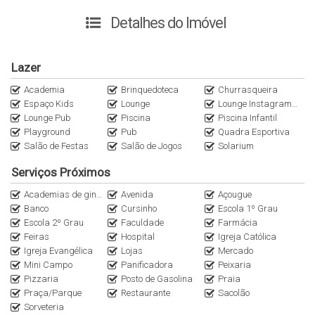
Possui 150,50m² de área total, com escritura pública,
viabilidade de construção e fundos para o lago.
Detalhes do Imóvel
Solicite mais informações. Agende sua visita.
Lazer
Academia
Brinquedoteca
Churrasqueira
Espaço Kids
Lounge
Lounge Instagramável
Lounge Pub
Piscina
Piscina Infantil
***** PROCURE UM DE NOSSOS CORRETORES *****
Playground
Pub
Quadra Esportiva
Salão de Festas
Salão de Jogos
Solarium
Serviços Próximos
Academias de ginástica
Avenida
Açougue
Banco
Cursinho
Escola 1º Grau
Escola 2º Grau
Faculdade
Farmácia
Feiras
Hospital
Igreja Católica
Igreja Evangélica
Lojas
Mercado
Mini Campo
Panificadora
Peixaria
Pizzaria
Posto de Gasolina
Praia
Praça/Parque
Restaurante
Sacolão
Sorveteria