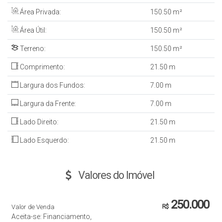
Área Privada:
150
.50
m²
Área Útil:
150
.50
m²
Terreno:
150
.50
m²
Comprimento:
21
.50
m
Largura dos Fundos:
7
.00
m
Largura da Frente:
7
.00
m
Lado Direito:
21
.50
m
Lado Esquerdo:
21
.50
m
Valores do Imóvel
250.000
Valor de Venda
R$
Aceita-se: Financiamento,