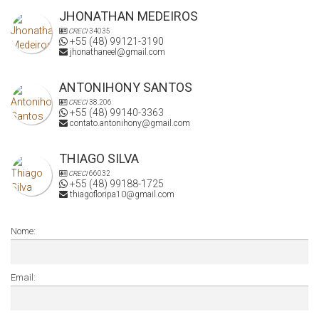
JHONATHAN MEDEIROS
CRECI
34035
+55 (48) 99121-3190
jhonathaneel@gmail.com
ANTONIHONY SANTOS
CRECI
38.206
+55 (48) 99140-3363
contato.antonihony@gmail.com
THIAGO SILVA
CRECI
66032
+55 (48) 99188-1725
thiagofloripa10@gmail.com
Nome:
Email: