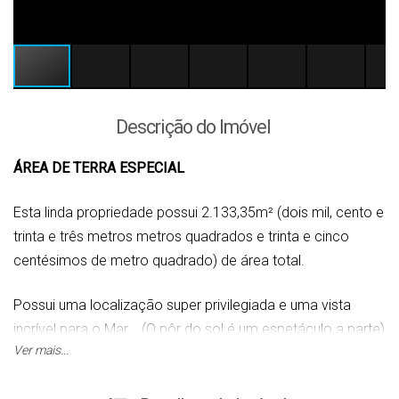
Descrição do Imóvel
ÁREA DE TERRA ESPECIAL
Esta linda propriedade possui 2.133,35m² (dois mil, cento e
trinta e três metros metros quadrados e trinta e cinco
centésimos de metro quadrado) de área total.
Possui uma localização super privilegiada e uma vista
incrível para o Mar... (O pôr do sol é um espetáculo a parte)
Ver mais...
Esta área fica entre o Bairro de Ganchos de Fora e Praia
de Palmas.