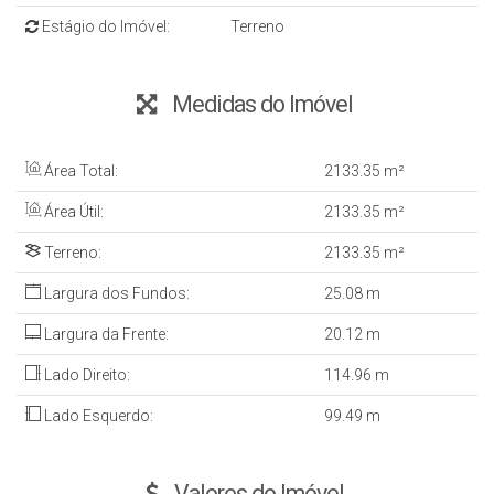
Estágio do Imóvel:
Terreno
Medidas do Imóvel
Área Total:
2133
.35
m²
Área Útil:
2133
.35
m²
Terreno:
2133
.35
m²
Largura dos Fundos:
25
.08
m
Largura da Frente:
20
.12
m
Lado Direito:
114
.96
m
Lado Esquerdo:
99
.49
m
Valores do Imóvel