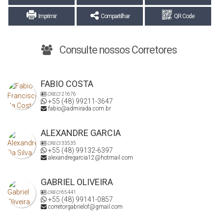
Imprimir
Compartilhar
QR Code
Consulte nossos Corretores
FABIO COSTA
CRECI
21676
+55 (48) 99211-3647
fabio@admirada.com.br
ALEXANDRE GARCIA
CRECI
33535
+55 (48) 99132-6397
alexandregarcia12@hotmail.com
GABRIEL OLIVEIRA
CRECI
65441
+55 (48) 99141-0857
corretorgabrielof@gmail.com