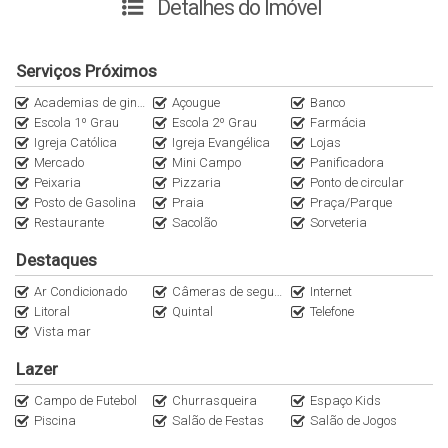
Detalhes do Imóvel
Excelente aproveitamento para construção Comercial ou
Serviços Próximos
Residencial.
Academias de ginástica
Açougue
Banco
Escola 1º Grau
Escola 2º Grau
Farmácia
Também é um imóvel especial para quem deseja investir
Igreja Católica
Igreja Evangélica
Lojas
no ramo de hotelaria/pousada.
Mercado
Mini Campo
Panificadora
Peixaria
Pizzaria
Ponto de circular
Agende sua visita e venha conhecer.
Posto de Gasolina
Praia
Praça/Parque
Restaurante
Sacolão
Sorveteria
ENTRE EM CONTATO COM UM DE NOSSOS CORRETORES.
Destaques
Ar Condicionado
Câmeras de segurança
Internet
Litoral
Quintal
Telefone
Vista mar
Lazer
Campo de Futebol
Churrasqueira
Espaço Kids
Piscina
Salão de Festas
Salão de Jogos