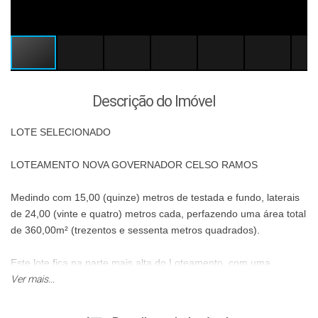
Descrição do Imóvel
LOTE SELECIONADO
LOTEAMENTO NOVA GOVERNADOR CELSO RAMOS
Medindo com 15,00 (quinze) metros de testada e fundo, laterais
de 24,00 (vinte e quatro) metros cada, perfazendo uma área total
de 360,00m² (trezentos e sessenta metros quadrados).
Este lote fica na parte mais alta do Loteamento, com uma
excelente viabilidade e linda vista. Próximo também a Avenida do
Ver mais...
Estado.