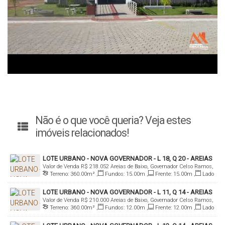
Não é o que você queria? Veja estes
imóveis relacionados!
LOTE URBANO - NOVA GOVERNADOR - L 18, Q 20 - AREIAS
Valor de Venda
R$
218.052
Areias de Baixo, Governador Celso Ramos,
DE BAIXO
Terreno:
360
.00
m²
,
Fundos:
15
.00
m
,
Frente:
15
.00
m
,
Lado
Santa Catarina, Brasil
Direito:
24
.00
m
,
Lado Esquerdo:
24
.00
m
LOTE URBANO - NOVA GOVERNADOR - L 11, Q 14 - AREIAS
Valor de Venda
R$
210.000
Areias de Baixo, Governador Celso Ramos,
DE BAIXO
Terreno:
360
.00
m²
,
Fundos:
12
.00
m
,
Frente:
12
.00
m
,
Lado
Santa Catarina, Brasil
Direito:
30
.00
m
,
Lado Esquerdo:
30
.00
m