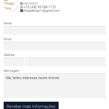
CRECI
66032
+55 (48) 99188-1725
thiagofloripa10@gmail.com
Nome:
Email:
Telefone:
Mensagem: