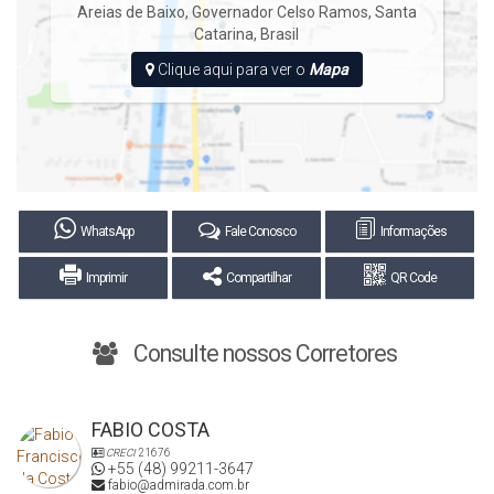
Areias de Baixo
,
Governador Celso Ramos
,
Santa
Valor do investimento, apenas R$214.900,00 (duzentos e
Catarina
,
Brasil
quatorze mil e novecentos reais).
Clique aqui para ver o
Mapa
Temos muitas novidades para você.
WhatsApp
Fale Conosco
Informações
Imprimir
Compartilhar
QR Code
Consulte nossos Corretores
FABIO COSTA
CRECI
21676
+55 (48) 99211-3647
fabio@admirada.com.br