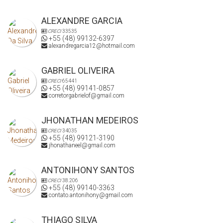
ALEXANDRE GARCIA
CRECI
33535
+55 (48) 99132-6397
alexandregarcia12@hotmail.com
GABRIEL OLIVEIRA
CRECI
65441
+55 (48) 99141-0857
corretorgabrielof@gmail.com
JHONATHAN MEDEIROS
CRECI
34035
+55 (48) 99121-3190
jhonathaneel@gmail.com
ANTONIHONY SANTOS
CRECI
38.206
+55 (48) 99140-3363
contato.antonihony@gmail.com
THIAGO SILVA