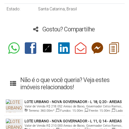
Estado:
Santa Catarina, Brasil
Gostou? Compartilhe
Não é o que você queria? Veja estes
imóveis relacionados!
LOTE URBANO - NOVA GOVERNADOR - L 18, Q 20 - AREIAS
Valor de Venda
R$
218.052
Areias de Baixo, Governador Celso Ramos,
DE BAIXO
Terreno:
360
.00
m²
,
Fundos:
15
.00
m
,
Frente:
15
.00
m
,
Lado
Santa Catarina, Brasil
Direito:
24
.00
m
,
Lado Esquerdo:
24
.00
m
LOTE URBANO - NOVA GOVERNADOR - L 11, Q 14 - AREIAS
Valor de Venda
R$
210.000
Areias de Baixo, Governador Celso Ramos,
DE BAIXO