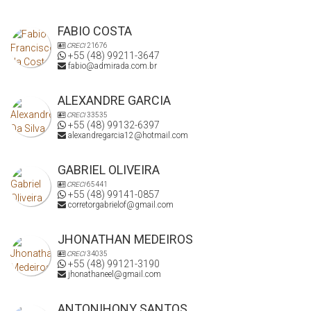
FABIO COSTA
Temos muitas novidades para você.
CRECI
21676
+55 (48) 99211-3647
fabio@admirada.com.br
ALEXANDRE GARCIA
CRECI
33535
+55 (48) 99132-6397
alexandregarcia12@hotmail.com
GABRIEL OLIVEIRA
CRECI
65441
+55 (48) 99141-0857
corretorgabrielof@gmail.com
JHONATHAN MEDEIROS
CRECI
34035
+55 (48) 99121-3190
jhonathaneel@gmail.com
ANTONIHONY SANTOS