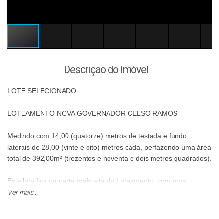
Descrição do Imóvel
LOTE SELECIONADO
LOTEAMENTO NOVA GOVERNADOR CELSO RAMOS
Medindo com 14,00 (quatorze) metros de testada e fundo,
laterais de 28,00 (vinte e oito) metros cada, perfazendo uma área
total de 392,00m² (trezentos e noventa e dois metros quadrados).
Este lote fica na parte mais alta do Loteamento, com uma
excelente viabilidade e linda vista. Próximo também a Avenida do
Ver mais...
Estado.