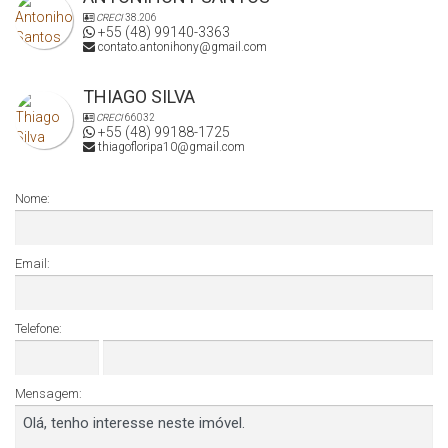
CRECI
38.206
+55 (48) 99140-3363
contato.antonihony@gmail.com
THIAGO SILVA
CRECI
66032
+55 (48) 99188-1725
thiagofloripa10@gmail.com
Nome:
Email:
Telefone:
Mensagem: