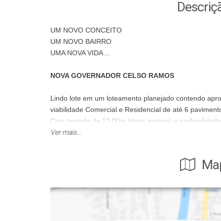
Descriç
UM NOVO CONCEITO
UM NOVO BAIRRO
UMA NOVA VIDA…
NOVA GOVERNADOR CELSO RAMOS
Lindo lote em um loteamento
planejado contendo apr
viabilidade Comercial e Residencial de até 6 paviment
Com testada de 12,00m (doze metros) e profundidade
(trezentos e sessenta metros quadrados), zona Sul e
Ver mais...
O Nova Governador Celso Ramos foi pensado para prop
Map
certo pra você investir…
Em sua infraestrutura:
dois acessos:
principal pela BR-101