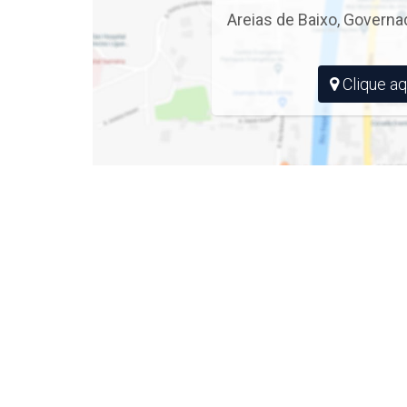
secundário pela Rua Vitalino Ávila (eixo de ligaçã
Areias de Baixo
,
Governa
avenidas largas;
pista de caminhada e ciclovias;
duas Estações de Tratamento de Esgoto (ETE);
Clique aq
pavimentação asfáltica;
duas praças públicas;
respeito ao Meio Ambiente;
sistema de fornecimento e escoramento de água 
E mais, será instalado o futuro Centro Administr
Registro de Incorporação
ZONA NORTE - R-3.29.347
Aberto à negociação
PROCURE UM DE NOSSOS CORRETORES