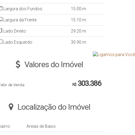
Largura dos Fundos:
15
.00
m
Largura da Frente:
15
.10
m
Lado Direito:
29
.20
m
Lado Esquerdo:
30
.90
m
Valores do Imóvel
303.386
Valor de Venda
R$
Localização do Imóvel
airro:
Areias de Baixo