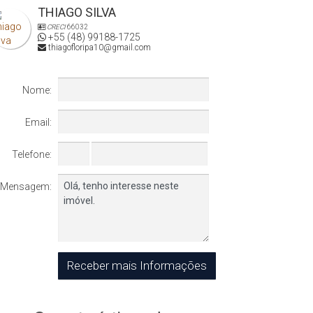
THIAGO SILVA
CRECI
66032
+55 (48) 99188-1725
thiagofloripa10@gmail.com
Nome:
Email:
Telefone:
Mensagem: