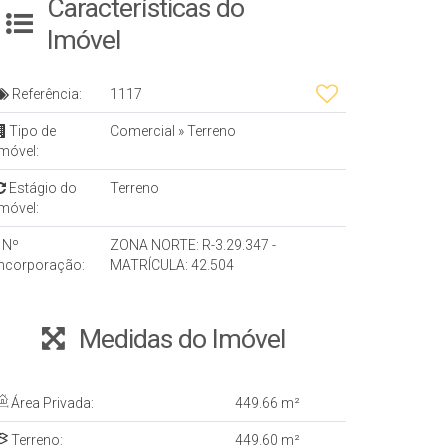
Características do
Imóvel
Referência:
1117
Tipo de
Comercial
»
Terreno
Imóvel:
Estágio do
Terreno
Imóvel:
Nº
ZONA NORTE: R-3.29.347 -
Incorporação:
MATRÍCULA: 42.504
Medidas do Imóvel
Área Privada:
449
.66
m²
Terreno:
449
.60
m²