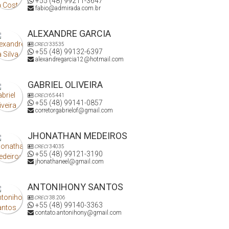
+55 (48) 99211-3647
fabio@admirada.com.br
ALEXANDRE GARCIA
CRECI
33535
+55 (48) 99132-6397
alexandregarcia12@hotmail.com
GABRIEL OLIVEIRA
CRECI
65441
+55 (48) 99141-0857
corretorgabrielof@gmail.com
JHONATHAN MEDEIROS
CRECI
34035
+55 (48) 99121-3190
jhonathaneel@gmail.com
ANTONIHONY SANTOS
CRECI
38.206
+55 (48) 99140-3363
contato.antonihony@gmail.com