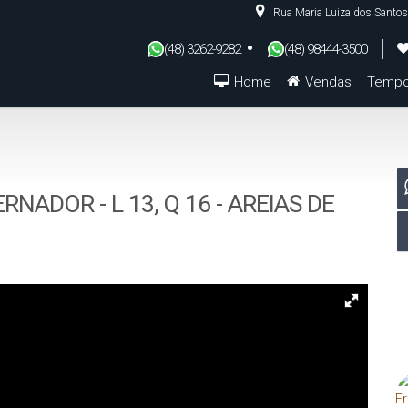
Rua Maria Luiza dos Santos
(48) 3262-9282
(48) 98444-3500
Home
Vendas
Tempo
De R$500.000 Até R$1.000.000
NADOR - L 13, Q 16 - AREIAS DE