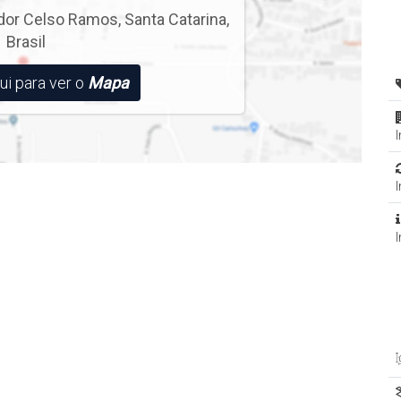
o dos bairros Areais do Meio e Areias de Baixo);
dor Celso Ramos
,
Santa Catarina
,
Brasil
ui para ver o
Mapa
planejado.
ativo da Cidade de Governador Celso Ramos.