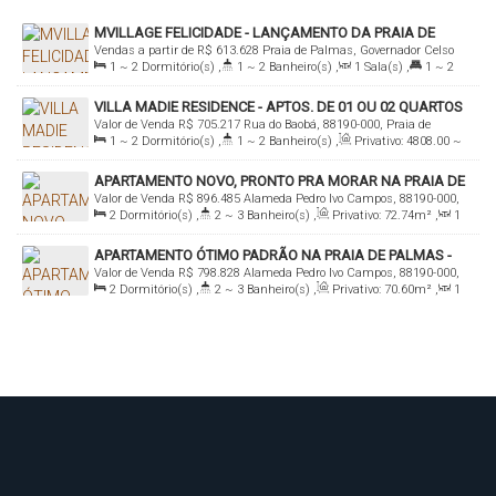
MVILLAGE FELICIDADE - LANÇAMENTO DA PRAIA DE
Vendas a partir de
R$
613.628
Praia de Palmas, Governador Celso
PALMAS
1 ~ 2
Dormitório(s)
,
1 ~ 2
Banheiro(s)
,
1
Sala(s)
,
1 ~ 2
Ramos, Santa Catarina, Brasil
Suíte(s)
,
Total:
50
.04
~ 100
.59
m²
,
1 ~ 2
Vaga(s)
,
600m
VILLA MADIE RESIDENCE - APTOS. DE 01 OU 02 QUARTOS
Distância do Mar
,
Útil:
50
.04
~ 100
.59
m²
Valor de Venda
R$
705.217
Rua do Baobá, 88190-000, Praia de
NA PRAIA DE PALMAS
1 ~ 2
Dormitório(s)
,
1 ~ 2
Banheiro(s)
,
Privativo:
4808
.00
~
Palmas, Governador Celso Ramos, Santa Catarina, Brasil
5944
.00
m²
,
1
Sala(s)
,
1
Suíte(s)
,
Total:
4808
.00
~
APARTAMENTO NOVO, PRONTO PRA MORAR NA PRAIA DE
5944
.00
m²
,
1
Vaga(s)
,
650m
Distância do Mar
,
Útil:
4808
.00
Valor de Venda
R$
896.485
Alameda Pedro Ivo Campos, 88190-000,
PALMAS - VENDA
~ 5944
.00
m²
2
Dormitório(s)
,
2 ~ 3
Banheiro(s)
,
Privativo:
72
.74
m²
,
1
Praia de Palmas, Governador Celso Ramos, Santa Catarina, Brasil
Sala(s)
,
2
Suíte(s)
,
Total:
85
.24
m²
,
1
Vaga(s)
,
500m
APARTAMENTO ÓTIMO PADRÃO NA PRAIA DE PALMAS -
Distância do Mar
,
Útil:
72
.74
m²
Valor de Venda
R$
798.828
Alameda Pedro Ivo Campos, 88190-000,
VENDA
2
Dormitório(s)
,
2 ~ 3
Banheiro(s)
,
Privativo:
70
.60
m²
,
1
Praia de Palmas, Governador Celso Ramos, Santa Catarina, Brasil
Sala(s)
,
2
Suíte(s)
,
Total:
83
.10
m²
,
1
Vaga(s)
,
500m
Distância do Mar
,
Útil:
70
.60
m²