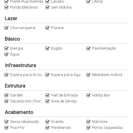
Frente Rua/Avenida
Lavabo
Litoral
Portão Eletrônico
sem Mobília
Lazer
Churrasqueira
Piscina
Básico
Energia
Esgoto
Pavimentação
Água
Infraestrutura
Espera para Ar-condicionado Split
Espera para Água Quente
Medidores Individuais
Estrutura
Garden
Hall de Entrada
Hobby Box
Sacada com Churrasqueira a Carvão
Área de Serviço
Acabamento
Gesso rebaixado
Granito
Mármore
Piso Frio
Porcelanato
Portas laqueadas