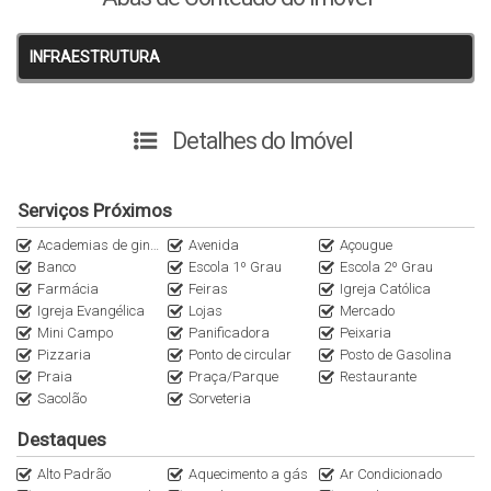
Arvoredo e há aproximadamente 500metros da Praia.
INFRAESTRUTURA
Agende sua visita e venha conhecer esta excelente
oportunidade de aquisição/investimento.
Detalhes do Imóvel
Consulte maiores informações e as condições facilitadas de
aquisição/investimento.
Serviços Próximos
Academias de ginástica
Avenida
Açougue
PROCURE UM DE NOSSOS CORRETORES
Banco
Escola 1º Grau
Escola 2º Grau
Farmácia
Feiras
Igreja Católica
Igreja Evangélica
Lojas
Mercado
Mini Campo
Panificadora
Peixaria
Pizzaria
Ponto de circular
Posto de Gasolina
Praia
Praça/Parque
Restaurante
Sacolão
Sorveteria
Destaques
Alto Padrão
Aquecimento a gás
Ar Condicionado