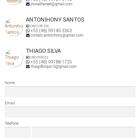
jhonathaneel@gmail.com
ANTONIHONY SANTOS
CRECI
38.206
+55 (48) 99140-3363
contato.antonihony@gmail.com
THIAGO SILVA
CRECI
66032
+55 (48) 99188-1725
thiagofloripa10@gmail.com
Nome:
Email:
Telefone: