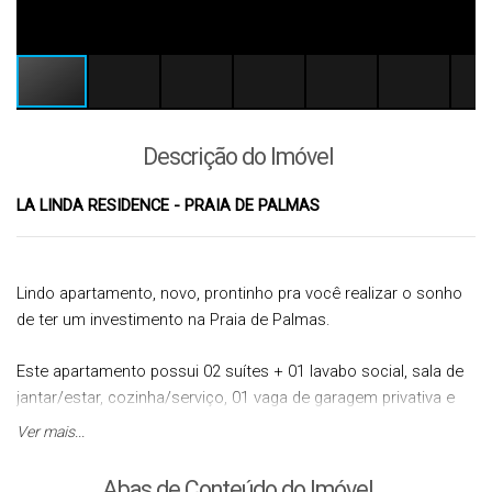
Descrição do Imóvel
LA LINDA RESIDENCE - PRAIA DE PALMAS
Lindo apartamento, novo, prontinho pra você realizar o sonho
de ter um investimento na Praia de Palmas.
Este apartamento possui 02 suítes + 01 lavabo social, sala de
jantar/estar, cozinha/serviço, 01 vaga de garagem privativa e
demarcada.
Ver mais...
A localização é privilegiada, dentro do Loteamento Palmas do
Abas de Conteúdo do Imóvel