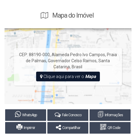
Mapa do Imóvel
CEP: 88190-000
,
Alameda Pedro Ivo Campos
,
Praia
de Palmas
,
Governador Celso Ramos
,
Santa
Catarina
,
Brasil
Clique aqui para ver o
Mapa
WhatsApp
Fale Conosco
Informações
Imprimir
Compartilhar
QR Code