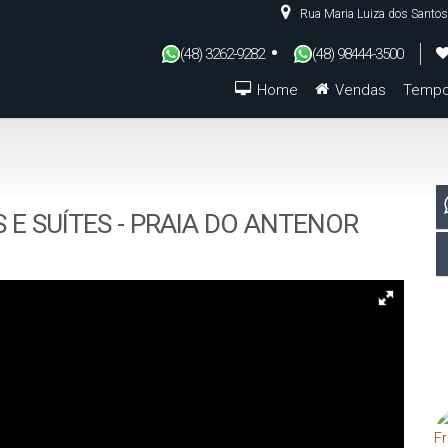
Rua Maria Luiza dos Santos
(48) 3262-9282
(48) 98444-3500
Home
Vendas
Tempo
De R$500.000 Até R$1.000.000
E SUÍTES - PRAIA DO ANTENOR