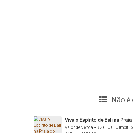
Não é 
Viva o Espírito de Bali na Prai
Exclusivo à Beira do Paraíso, 
Valor de Venda
R$
2.600.000
Imbitub