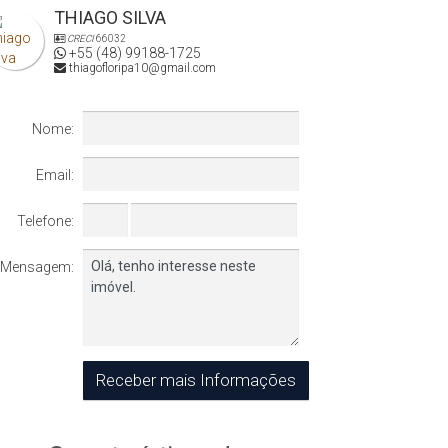
THIAGO SILVA
CRECI
66032
+55 (48) 99188-1725
thiagofloripa10@gmail.com
Nome:
Email:
Telefone:
Mensagem: