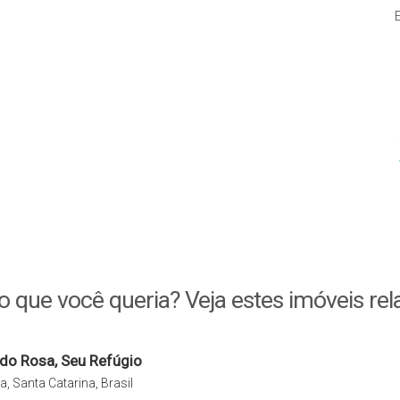
o que você queria? Veja estes imóveis rel
a do Rosa, Seu Refúgio
3 bangalôs
a, Santa Catarina, Brasil