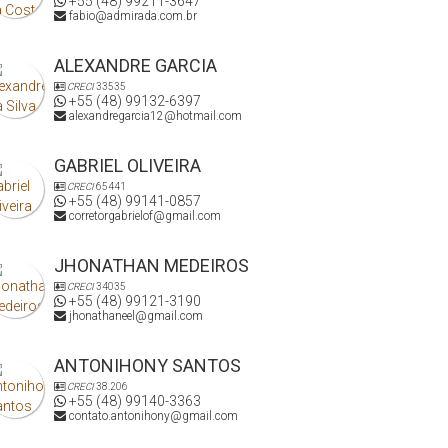
+55 (48) 99211-3647
fabio@admirada.com.br
ALEXANDRE GARCIA
CRECI
33535
+55 (48) 99132-6397
alexandregarcia12@hotmail.com
GABRIEL OLIVEIRA
CRECI
65441
+55 (48) 99141-0857
corretorgabrielof@gmail.com
JHONATHAN MEDEIROS
CRECI
34035
+55 (48) 99121-3190
jhonathaneel@gmail.com
ANTONIHONY SANTOS
CRECI
38.206
+55 (48) 99140-3363
contato.antonihony@gmail.com