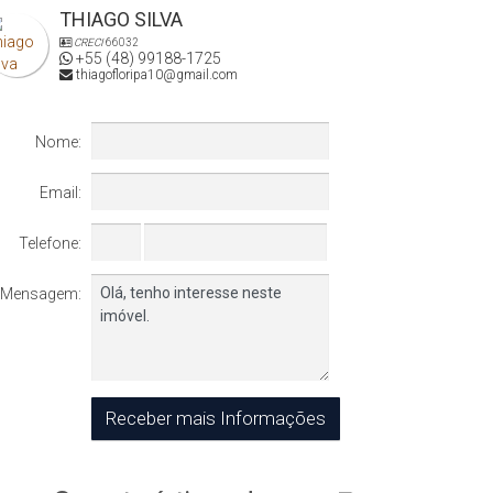
THIAGO SILVA
CRECI
66032
+55 (48) 99188-1725
thiagofloripa10@gmail.com
Nome:
Email:
Telefone:
Mensagem: