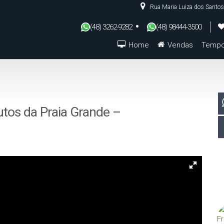
Rua Maria Luiza dos Santos
(48) 3262-9282
(48) 98444-3500
Home
Vendas
Tempo
De R$500.000 Até R$1.000.000
tos da Praia Grande –