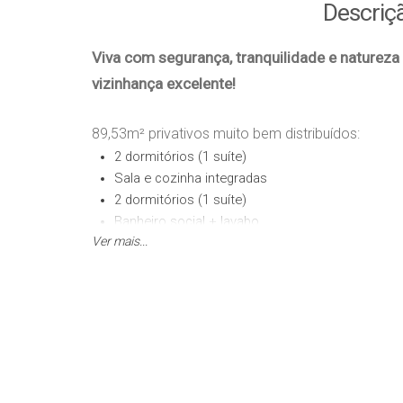
Descriç
Viva com segurança, tranquilidade e natureza 
vizinhança excelente!
89,53m² privativos muito bem distribuídos:
2 dormitórios (1 suíte)
Sala e cozinha integradas
2 dormitórios (1 suíte)
Banheiro social + lavabo
Ver mais...
Sacada
Churrasqueira
Diferenciais que elevam o padrão:
Ofurô
Porcelanato