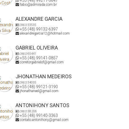
+55 (48) 99211-3647
fabio@admirada.com.br
ALEXANDRE GARCIA
CRECI
33535
+55 (48) 99132-6397
alexandregarcia12@hotmail.com
GABRIEL OLIVEIRA
CRECI
65441
+55 (48) 99141-0857
corretorgabrielof@gmail.com
JHONATHAN MEDEIROS
CRECI
34035
+55 (48) 99121-3190
jhonathaneel@gmail.com
ANTONIHONY SANTOS
CRECI
38.206
+55 (48) 99140-3363
contato.antonihony@gmail.com