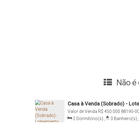
Não é 
Casa à Venda (Sobrado) - Lo
Valor de Venda
R$
450.000
88190-00
Governador, Governador Celso Ramos
2
Dormitório(s)
,
3
Banheiro(s)
,
Sala(s)
,
2
Suíte(s)
,
1
Vaga(s)
,