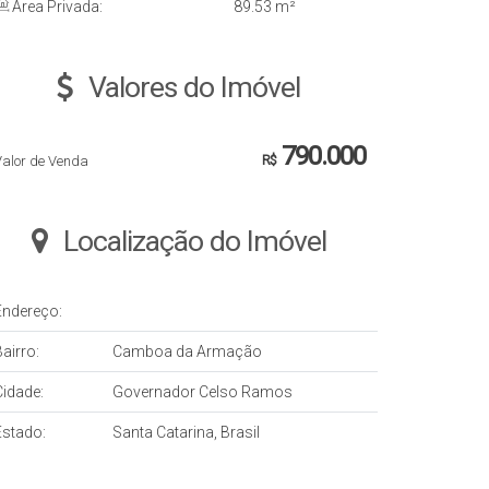
Área Privada:
89
.53
m²
Valores do Imóvel
790.000
Valor de Venda
R$
Localização do Imóvel
Endereço:
airro:
Camboa da Armação
Cidade:
Governador Celso Ramos
Estado:
Santa Catarina, Brasil