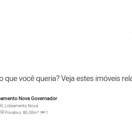
o que você queria? Veja estes imóveis rel
teamento Nova Governador
0, Loteamento Nova
, Santa Catarina, Brasil
Privativo:
85
.00
m²
,
1
Terreno:
120
.00
m²