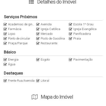
Detalhes do Imóvel
para proporcionar bem-estar, conforto, segurança e o seu
melhor investimento…
Serviços Próximos
dois acessos:
Academias de ginástica
Avenida
Escola 1º Grau
principal pela BR-101
Farmácia
Igreja Católica
Igreja Evangélica
secundário pela Rua Vitalino Ávila (eixo de ligação dos
Lojas
Mercado
Panificadora
Ponto de circular
Posto de Gasolina
Praia
bairros Areais do Meio e Areias de Baixo);
Praça/Parque
Restaurante
avenidas largas;
pista de caminhada e ciclovias;
Básico
duas Estações de Tratamento de Esgoto (ETE);
Energia
Esgoto
Pavimentação
pavimentação asfáltica;
Água
duas praças públicas;
Destaques
respeito ao Meio Ambiente;
sistema de fornecimento e escoramento de água
Frente Rua/Avenida
Litoral
planejado.
E mais, será instalado o futuro Centro Administrativo da
Cidade de Governador Celso Ramos.
Mapa do Imóvel