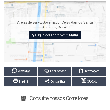
Agende sua visita e venha conhecer esta grande opção de
investimento.
Areias de Baixo
,
Governador Celso Ramos
,
Santa
Catarina
,
Brasil
Clique aqui para ver o
Mapa
WhatsApp
Fale Conosco
Informações
Imprimir
Compartilhar
QR Code
Consulte nossos Corretores