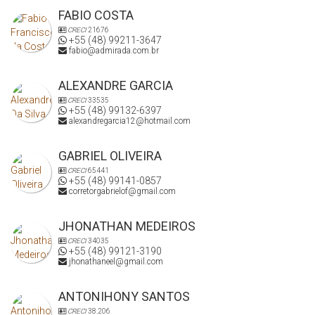
FABIO COSTA
CRECI
21676
+55 (48) 99211-3647
fabio@admirada.com.br
ALEXANDRE GARCIA
CRECI
33535
+55 (48) 99132-6397
alexandregarcia12@hotmail.com
GABRIEL OLIVEIRA
CRECI
65441
+55 (48) 99141-0857
corretorgabrielof@gmail.com
JHONATHAN MEDEIROS
CRECI
34035
+55 (48) 99121-3190
jhonathaneel@gmail.com
ANTONIHONY SANTOS
CRECI
38.206