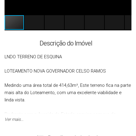
Descrição do Imóvel
LNDO TERRENO DE ESQUINA
LOTEAMENTO NOVA GOVERNADOR CELSO RAMOS
Medindo uma área total de 414,63m², Este terreno fica na parte
mais alta do Loteamento, com uma excelente viabilidade e
linda vista.
De frente para a Avenida do Estado esquina com rua de
Ver mais...
acesso ao Boulevard.
O Loteamento Nova Governador Celso Ramos foi pensado