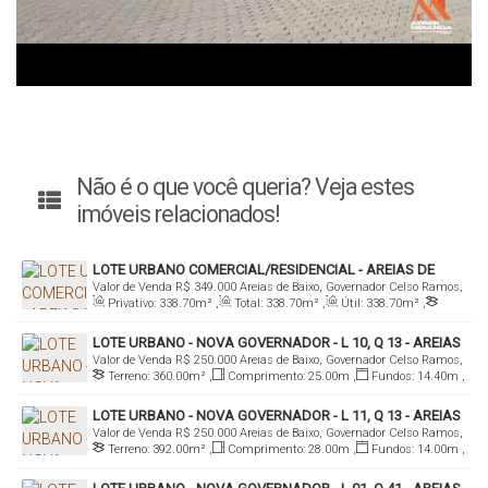
Não é o que você queria? Veja estes
imóveis relacionados!
LOTE URBANO COMERCIAL/RESIDENCIAL - AREIAS DE
Valor de Venda
R$
349.000
Areias de Baixo, Governador Celso Ramos,
BAIXO
Privativo:
338
.70
m²
,
Total:
338
.70
m²
,
Útil:
338
.70
m²
,
Santa Catarina, Brasil
Terreno:
3387
.00
m²
,
Fundos:
113
.80
m
,
Frente:
113
.80
m
,
LOTE URBANO - NOVA GOVERNADOR - L 10, Q 13 - AREIAS
Lado Direito:
297
.40
m
,
Lado Esquerdo:
297
.40
m
Valor de Venda
R$
250.000
Areias de Baixo, Governador Celso Ramos,
DE BAIXO
Terreno:
360
.00
m²
,
Comprimento:
25
.00
m
,
Fundos:
14
.40
m
,
Santa Catarina, Brasil
Frente:
14
.40
m
,
Lado Direito:
25
.00
m
,
Lado Esquerdo:
25
.00
m
LOTE URBANO - NOVA GOVERNADOR - L 11, Q 13 - AREIAS
Valor de Venda
R$
250.000
Areias de Baixo, Governador Celso Ramos,
DE BAIXO
Terreno:
392
.00
m²
,
Comprimento:
28
.00
m
,
Fundos:
14
.00
m
,
Santa Catarina, Brasil
Frente:
14
.00
m
,
Lado Direito:
28
.00
m
,
Lado Esquerdo:
28
.00
m